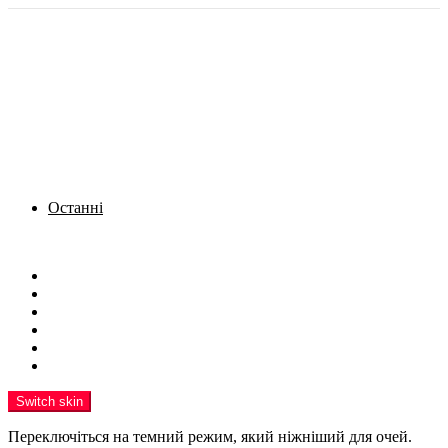
Останні
Menu
Новини
Політика
Кримінал
Фото
Надіслати новину
Реклама на сайті
Switch skin
Переключіться на темний режим, який ніжніший для очей.