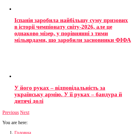
Іспанія заробила найбільшу суму призових
в історії чемпіонату світу-2026, але це
однаково мізер, у порівнянні з тими
мільярдами, що заробили засновники ФІФА
У його руках – відповідальність за
українську армію. У її руках – бандура й
дитячі долі
Previous
Next
You are here:
Головна