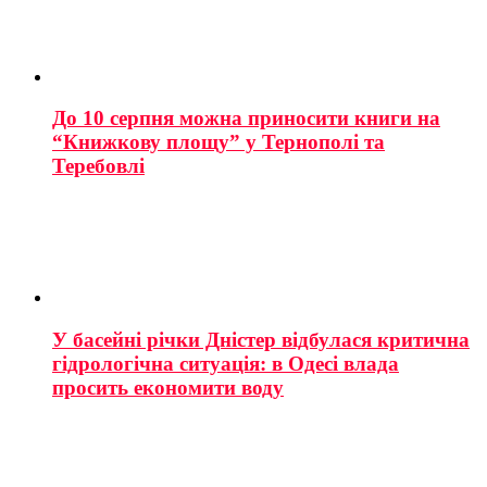
До 10 серпня можна приносити книги на
“Книжкову площу” у Тернополі та
Теребовлі
У басейні річки Дністер відбулася критична
гідрологічна ситуація: в Одесі влада
просить економити воду