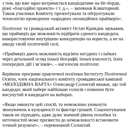
з тим, що вже зараз витрачається кандидатами на біг-борди,
різні «благодійні проекти» і т. д.», – запевнив Кляшторний.
Також учасники Комітету презентували та обґрунтували
технологію проведення «народних опозиційних праймеріз».
Політолог та громадський активіст Остап Кривдик зауважив,
що праймеріз дає можливість відібрати єдиного кандидата,
використовуючи внутрішню конкуренцію на користь, а не на
шкоду своїй політичній силі.
«Праймеріз дають можливість відсіяти негідних і слабких
через детальний огляд їхньої біографії, їхньої власності, їхніх
попередніх дій і зв’язків», – наголосив політолог.
Керівник програми практичної політики Інституту Політичної
Освіти, член національного комітету громадянської кампанії
«МОЛОДІЖНА ВАРТА» Олександр Солонтай вважає, що той
кандидат, який набере найбільше голосів і повинен бути
висунутий в кандидати на виборах.
«Якщо оминути цей спосіб, то неможливо уникнути
звинувачень в кулуарності та факторі грошей. Соцопитування
також не підходять, адже дуже значний рівень похибки та
неточностей може призвести до неможливості встановити
точний результат», – переконаний Солонтай.