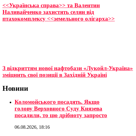
<<Українська справа>> та Валентин
Наливайченко захистять селян від
птахокомплексу <<земельного олігарха>>
З відкриттям нової нафтобази «Лукойл-Україна»
зміцнить свої позиції в Західній Україні
Новини
Коломойського посадять. Якщо
голову Верховного Суду Князева
посадили, то цю дрібноту запросто
06.08.2026, 18:16