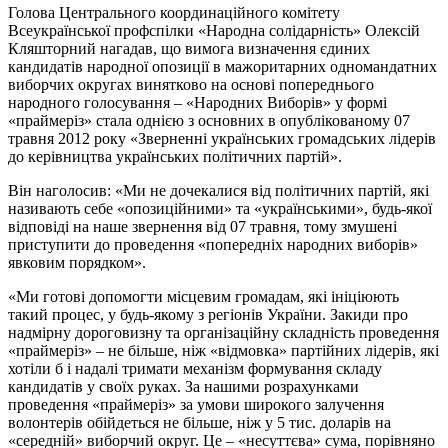
Голова Центрального координаційного комітету
Всеукраїнської профспілки «Народна солідарність» Олексій
Кляшторний нагадав, що вимога визначення єдиних
кандидатів народної опозиції в мажоритарних одномандатних
виборчих округах винятково на основі попереднього
народного голосування – «Народних Виборів» у формі
«праймеріз» стала однією з основних в опублікованому 07
травня 2012 року «Зверненні українських громадських лідерів
до керівництва українських політичних партій».
Він наголосив: «Ми не дочекалися від політичних партій, які
називають себе «опозиційними» та «українськими», будь-якої
відповіді на наше звернення від 07 травня, тому змушені
приступити до проведення «попередніх народних виборів»
явковим порядком».
«Ми готові допомогти місцевим громадам, які ініціюють
такий процес, у будь-якому з регіонів України. Закиди про
надмірну дороговизну та організаційну складність проведення
«праймеріз» – не більше, ніж «відмовка» партійних лідерів, які
хотіли б і надалі тримати механізм формування складу
кандидатів у своїх руках. За нашими розрахунками
проведення «праймеріз» за умови широкого залучення
волонтерів обійдеться не більше, ніж у 5 тис. доларів на
«середній» виборчий округ. Це – «несуттєва» сума, порівняно