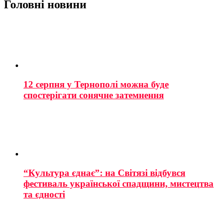
Головні новини
12 серпня у Тернополі можна буде
спостерігати сонячне затемнення
“Культура єднає”: на Світязі відбувся
фестиваль української спадщини, мистецтва
та єдності