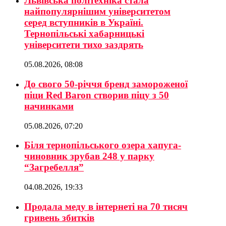
Львівська політехніка стала
найпопулярнішим університетом
серед вступників в Україні.
Тернопільські хабарницькі
університети тихо заздрять
05.08.2026, 08:08
До свого 50-річчя бренд замороженої
піци Red Baron створив піцу з 50
начинками
05.08.2026, 07:20
Біля тернопільського озера хапуга-
чиновник зрубав 248 у парку
“Загребелля”
04.08.2026, 19:33
Продала меду в інтернеті на 70 тисяч
гривень збитків