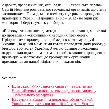
Адвокат, правозахисник, член ради ГО «Українська справа»
Сергій Неділько розповів, що громадські організації, що стали
засновниками Громадського комітету підтримки проведення
праймеріз в Україні «Народний вибір – 2012» не один рік
моніторять і беруть участь у виборах.
«Враховуючи наш досвід, методичні напрацювання, ми готові
до проведення «опозиційних народних праймеріз».
Пріоритетом є проведення праймеріз в кожному окрузі
України. На даний момент ми готові проводити дану роботу у
більшості областей України. З метою більшого охоплення
округів і кандидатів, і максимально об’єктивного проведення
преймеріз, – звертаємось до громадських організацій
приєднатися до нашої ініціативи», – сказав він.
See more
Попередня
<<Українська справа>> та Валентин
Наливайченко захистять селян від птахокомплексу
<<земельного олігарха>>
Наступна
З відкриттям нової нафтобази «Лукойл-
Україна» зміцнить свої позиції в Західній Україні