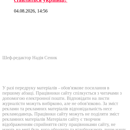
04.08.2026, 14:56
Шеф-редактор Надія Сеник
У разі передруку матеріалів - обов'язкове посилання в
першому абзаці. Працівники сайту спілкується з читачами з
допомогою електронної пошти. Відповідати на листи
журналісти можуть вибірково, але не обов'язково. За зміст
реклами та рекламних матеріалів відповідальність несе
рекламодавець. Працівнки сайту можуть не поділяти зміст
рекламних матеріалів Матеріали сайту є творчим
відображенням сприйняття світу працівниками сайту, не
мають на меті будь-кого образити та відображають лише нашу