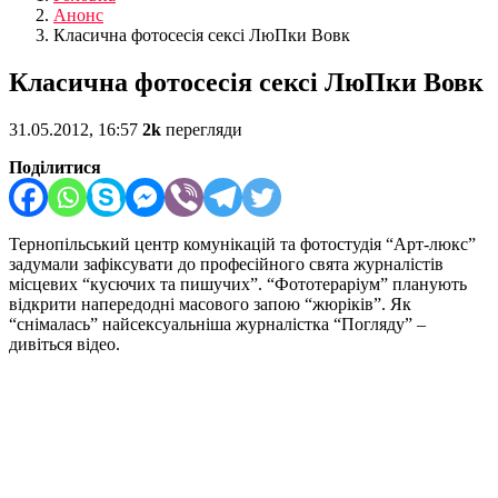
Анонс
Класична фотосесія сексі ЛюПки Вовк
Класична фотосесія сексі ЛюПки Вовк
31.05.2012, 16:57
2k
перегляди
Поділитися
Тернопільський центр комунікацій та фотостудія “Арт-люкс”
задумали зафіксувати до професійного свята журналістів
місцевих “кусючих та пишучих”. “Фототераріум” планують
відкрити напередодні масового запою “жюріків”. Як
“снімалась” найсексуальніша журналістка “Погляду” –
дивіться відео.