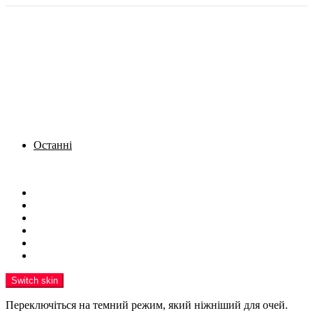
Останні
Menu
Новини
Політика
Кримінал
Фото
Надіслати новину
Реклама на сайті
Switch skin
Переключіться на темний режим, який ніжніший для очей.