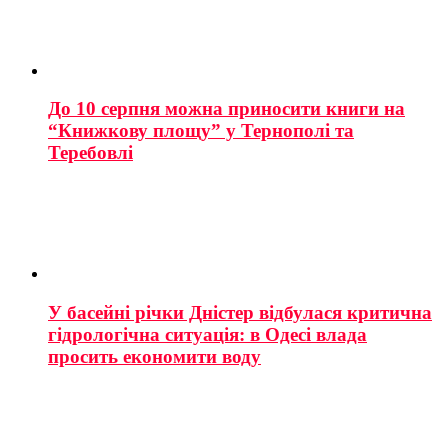
До 10 серпня можна приносити книги на
“Книжкову площу” у Тернополі та
Теребовлі
У басейні річки Дністер відбулася критична
гідрологічна ситуація: в Одесі влада
просить економити воду