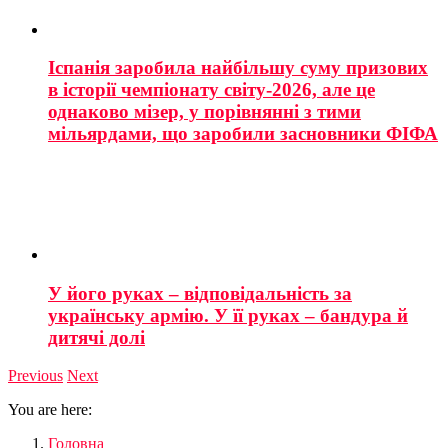
Іспанія заробила найбільшу суму призових
в історії чемпіонату світу-2026, але це
однаково мізер, у порівнянні з тими
мільярдами, що заробили засновники ФІФА
У його руках – відповідальність за
українську армію. У її руках – бандура й
дитячі долі
Previous
Next
You are here:
Головна