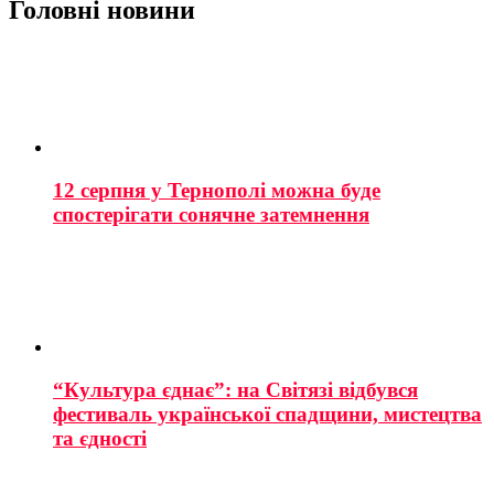
Головні новини
12 серпня у Тернополі можна буде
спостерігати сонячне затемнення
“Культура єднає”: на Світязі відбувся
фестиваль української спадщини, мистецтва
та єдності