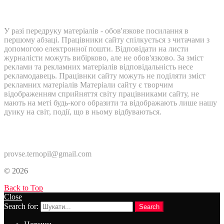
У разі передруку матеріалів - обов'язкове посилання в
першому абзаці. Працівники сайту спілкується з читачами з
допомогою електронної пошти. Відповідати на листи
журналісти можуть вибірково, але не обов'язково. За зміст
реклами та рекламних матеріалів відповідальність несе
рекламодавець. Працівнки сайту можуть не поділяти зміст
рекламних матеріалів Матеріали сайту є творчим
відображенням сприйняття світу працівниками сайту, не
мають на меті будь-кого образити та відображають лише нашу
дуику на світ, події, що в ньому відбуваються.
Контакти:
provse.ternopil@gmail.com
© 2026
Back to Top
Close
Search for:
Search