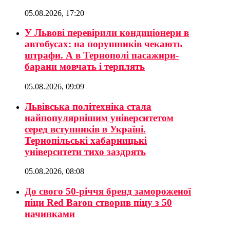
05.08.2026, 17:20
У Львові перевірили кондиціонери в
автобусах: на порушників чекають
штрафи. А в Тернополі пасажири-
барани мовчать і терплять
05.08.2026, 09:09
Львівська політехніка стала
найпопулярнішим університетом
серед вступників в Україні.
Тернопільські хабарницькі
університети тихо заздрять
05.08.2026, 08:08
До свого 50-річчя бренд замороженої
піци Red Baron створив піцу з 50
начинками