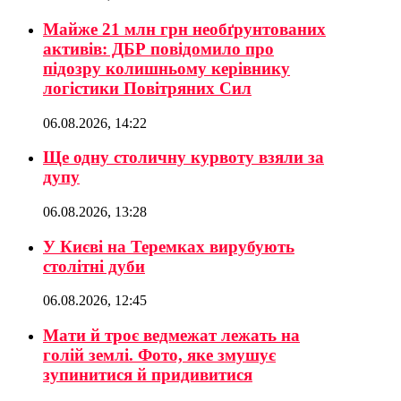
Майже 21 млн грн необґрунтованих
активів: ДБР повідомило про
підозру колишньому керівнику
логістики Повітряних Сил
06.08.2026, 14:22
Ще одну столичну курвоту взяли за
дупу
06.08.2026, 13:28
У Києві на Теремках вирубують
столітні дуби
06.08.2026, 12:45
Мати й троє ведмежат лежать на
голій землі. Фото, яке змушує
зупинитися й придивитися