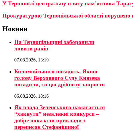
У Тернополі центральну плиту пам’ятника Тарас
Прокуратурою Тернопільської області порушено 
Новини
На Тернопільщині заборонили
ловити раків
07.08.2026, 13:10
Коломойського посадять. Якщо
голову Верховного Суду Князева
посадили, то цю дрібноту запросто
06.08.2026, 18:16
Як влада Зеленського намагається
“хакнути” незалежні конкурси –
добре показали приклади з
переписок Стефанішиної