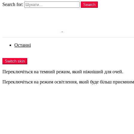
Search for:
Search
Login
Останні
Menu
Switch skin
Переключіться на темний режим, який ніжніший для очей.
Переключіться на режим освітлення, який буде більш приємним 
Login