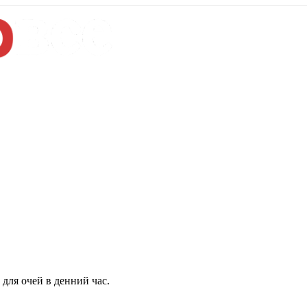
для очей в денний час.