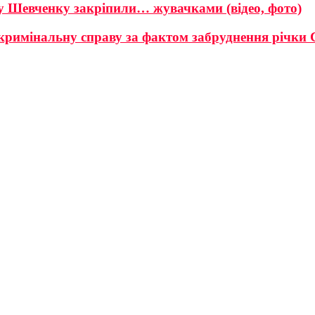
у Шевченку закріпили… жувачками (відео, фото)
кримінальну справу за фактом забруднення річки 