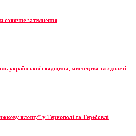
ти сонячне затемнення
аль української спадщини, мистецтва та єдності
ижкову площу” у Тернополі та Теребовлі