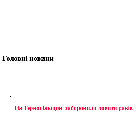
Головні новини
На Тернопільщині заборонили ловити раків