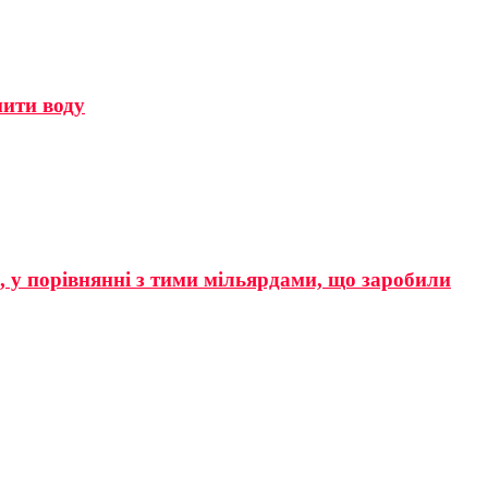
мити воду
р, у порівнянні з тими мільярдами, що заробили