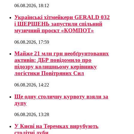
06.08.2026, 18:12
Українські хітмейкери GERALD 032
і ШЕРШЕНЬ запустили спільний
музичний проєкт «КОМПОТ»
06.08.2026, 17:59
Майже 21 млн грн необґрунтованих
активів: ДБР повідомило про
підозру колишньому керівнику
логістики Повітряних Сил
06.08.2026, 14:22
Ще одну столичну курвоту взяли за
дупу
06.08.2026, 13:28
У Києві на Теремках вирубують
столітні дуби