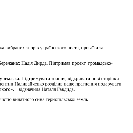
а вибраних творів українського поета, прозаїка та
 Бережанах Надія Дирда. Підтримав проект громадсько-
 земляка. Підтримувати знання, відкривати нові сторінки
Валентин Наливайченко розділив наше прагнення подарувати
кого», – відзначила Наталя Гавдида.
чістю видатного сина тернопільської землі.