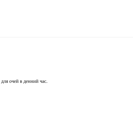
для очей в денний час.