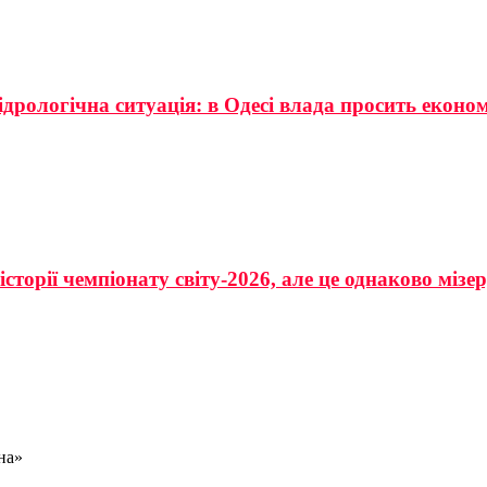
ідрологічна ситуація: в Одесі влада просить еконо
сторії чемпіонату світу-2026, але це однаково мізе
на»