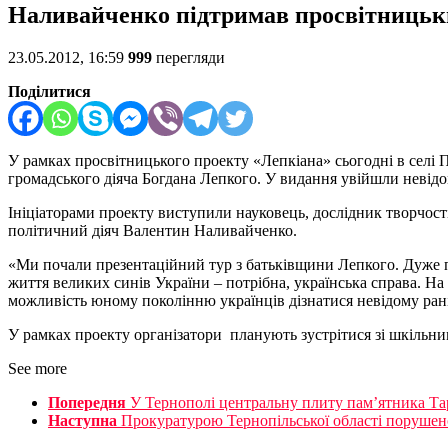
Наливайченко підтримав просвітницьк
23.05.2012, 16:59
999
перегляди
Поділитися
У рамках просвітницького проекту «Лепкіана» сьогодні в селі 
громадського діяча Богдана Лепкого. У видання увійшли невідо
Ініціаторами проекту виступили науковець, дослідник творчос
політичний діяч Валентин Наливайченко.
«Ми почали презентаційний тур з батьківщини Лепкого. Дуже п
життя великих синів України – потрібна, українська справа. Н
можливість юному поколінню українців дізнатися невідому рані
У рамках проекту організатори планують зустрітися зі шкільним
See more
Попередня
У Тернополі центральну плиту пам’ятника Та
Наступна
Прокуратурою Тернопільської області порушено