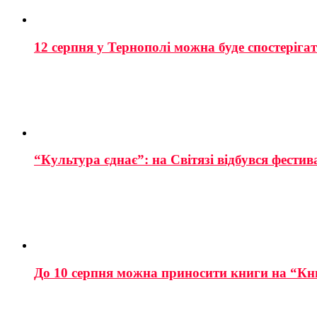
12 серпня у Тернополі можна буде спостеріга
“Культура єднає”: на Світязі відбувся фестив
До 10 серпня можна приносити книги на “Кн