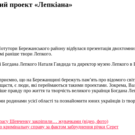
ий проект «Лепкіана»
Потутори Бережанського району відбулася презентація двохтомник
мі раніше твори Лепкого.
ті Богдана Лепкого Наталя Гавдида та директор музею Лепкого в
риємно, що на Бережанщині бережуть пам’ять про відомого світу
а щастя, є люди, які переймаються такими проектами. Зокрема, 
ше правду про життя та творчість великого українця Богдана Леп
и родинами усієї області та познайомити юних українців із твор
расу Шевченку закріпили… жувачками (відео, фото)
 кримінальну справу за фактом забруднення річки Серет