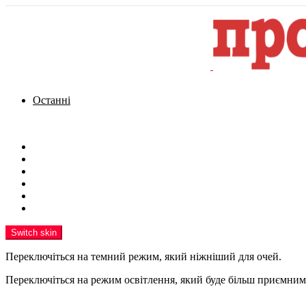
Останні
Menu
Новини
Політика
Кримінал
Фото
Надіслати новину
Реклама на сайті
Switch skin
Переключіться на темний режим, який ніжніший для очей.
Переключіться на режим освітлення, який буде більш приємним 
шукати