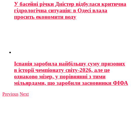
У басейні річки Дністер відбулася критична
гідрологічна ситуація: в Одесі влада
просить економити воду
Іспанія заробила найбільшу суму призових
в історії чемпіонату світу-2026, але це
однаково мізер, у порівнянні з тими
мільярдами, що заробили засновники ФІФА
Previous
Next