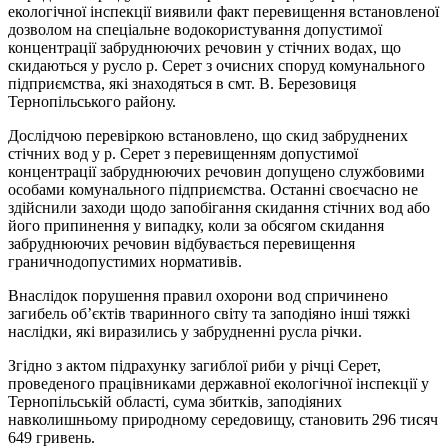
екологічної інспекції виявили факт перевищення встановленої
дозволом на спеціальне водокористування допустимої
концентрації забруднюючих речовин у стічних водах, що
скидаються у русло р. Серет з очисних споруд комунального
підприємства, які знаходяться в смт. В. Березовиця
Тернопільського району.
Дослідчою перевіркою встановлено, що скид забруднених
стічних вод у р. Серет з перевищенням допустимої
концентрації забруднюючих речовин допущено службовими
особами комунального підприємства. Останні своєчасно не
здійснили заходи щодо запобігання скидання стічних вод або
його припинення у випадку, коли за обсягом скидання
забруднюючих речовин відбувається перевищення
граничнодопустимих нормативів.
Внаслідок порушення правил охорони вод спричинено
загибель об’єктів тваринного світу та заподіяно інші тяжкі
наслідки, які виразились у забрудненні русла річки.
Згідно з актом підрахунку загиблої риби у річці Серет,
проведеного працівниками державної екологічної інспекції у
Тернопільській області, сума збитків, заподіяних
навколишньому природному середовищу, становить 296 тисяч
649 гривень.