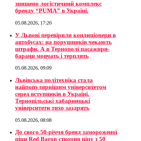
знищено логістичний комплекс
бренду “PUMA” в Україні.
05.08.2026, 17:20
У Львові перевірили кондиціонери в
автобусах: на порушників чекають
штрафи. А в Тернополі пасажири-
барани мовчать і терплять
05.08.2026, 09:09
Львівська політехніка стала
найпопулярнішим університетом
серед вступників в Україні.
Тернопільські хабарницькі
університети тихо заздрять
05.08.2026, 08:08
До свого 50-річчя бренд замороженої
піци Red Baron створив піцу з 50