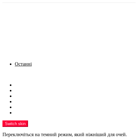
Останні
Menu
Новини
Політика
Кримінал
Фото
Надіслати новину
Реклама на сайті
Switch skin
Переключіться на темний режим, який ніжніший для очей.