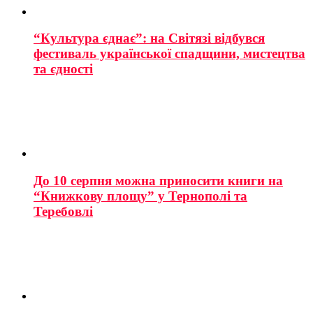
“Культура єднає”: на Світязі відбувся
фестиваль української спадщини, мистецтва
та єдності
До 10 серпня можна приносити книги на
“Книжкову площу” у Тернополі та
Теребовлі