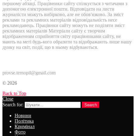
першому абзаці. Працівники сайту спілкується з читачами з
допомогою електронної пошти. Відповідати на листи
журналісти можуть вибірково, але не обов'язково. За зміст
реклами та рекламних матеріалів відповідальність несе
рекламодавець. Працівнки сайту можуть не поділяти зміст
рекламних матеріалів Матеріали сайту є творчим
відображенням сприйняття світу працівниками сайту, не
мають на меті будь-кого образити та відображають лише нашу
дуику на світ, події, що в ньому відбуваються.
Контакти:
provse.ternopil@gmail.com
© 2026
Back to Top
Close
Search for:
Search
Новини
Політика
Кримінал
Фото