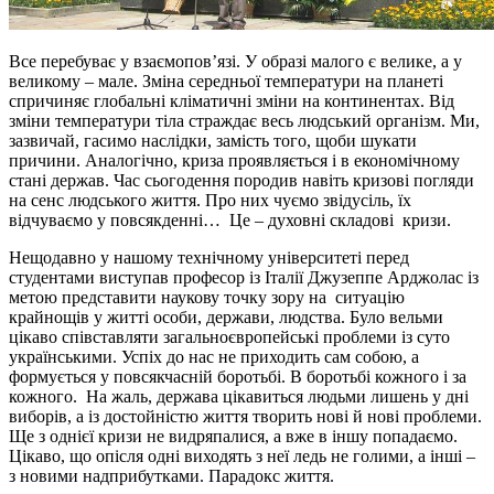
Все перебуває у взаємопов’язі. У образі малого є велике, а у
великому – мале. Зміна середньої температури на планеті
спричиняє глобальні кліматичні зміни на континентах. Від
зміни температури тіла страждає весь людський організм. Ми,
зазвичай, гасимо наслідки, замість того, щоби шукати
причини. Аналогічно, криза проявляється і в економічному
стані держав. Час сьогодення породив навіть кризові погляди
на сенс людського життя. Про них чуємо звідусіль, їх
відчуваємо у повсякденні… Це – духовні складові кризи.
Нещодавно у нашому технічному університеті перед
студентами виступав професор із Італії Джузеппе Арджолас із
метою представити наукову точку зору на ситуацію
крайнощів у житті особи, держави, людства. Було вельми
цікаво співставляти загальноєвропейські проблеми із суто
українськими. Успіх до нас не приходить сам собою, а
формується у повсякчасній боротьбі. В боротьбі кожного і за
кожного. На жаль, держава цікавиться людьми лишень у дні
виборів, а із достойністю життя творить нові й нові проблеми.
Ще з однієї кризи не видряпалися, а вже в іншу попадаємо.
Цікаво, що опісля одні виходять з неї ледь не голими, а інші –
з новими надприбутками. Парадокс життя.