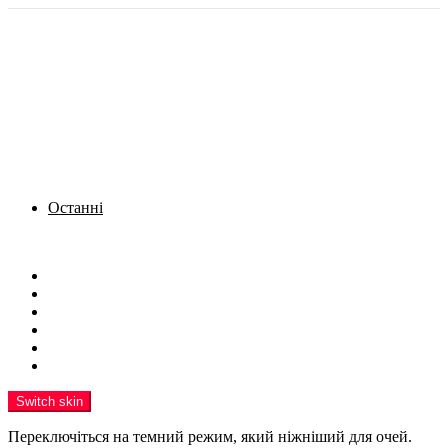
Останні
Menu
Новини
Політика
Кримінал
Фото
Надіслати новину
Реклама на сайті
Switch skin
Переключіться на темний режим, який ніжніший для очей.