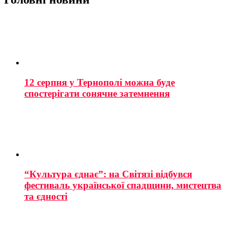
12 серпня у Тернополі можна буде
спостерігати сонячне затемнення
“Культура єднає”: на Світязі відбувся
фестиваль української спадщини, мистецтва
та єдності