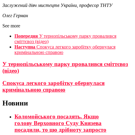
Заслужений діяч мистецтв України, професор ТНТУ
Олег Герман
See more
Попередня
У тернопільському парку провалився
сміттєвоз (відео)
Наступна
Спокуса легкого заробітку обернулася
кримінальною справою
У тернопільському парку провалився сміттєвоз
(відео)
Спокуса легкого заробітку обернулася
кримінальною справою
Новини
Коломойського посадять. Якщо
голову Верховного Суду Князева
посадили, то цю дрібноту запросто