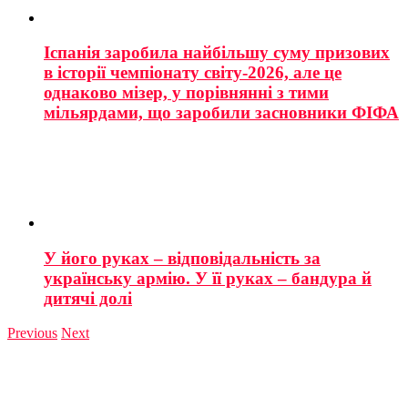
Іспанія заробила найбільшу суму призових
в історії чемпіонату світу-2026, але це
однаково мізер, у порівнянні з тими
мільярдами, що заробили засновники ФІФА
У його руках – відповідальність за
українську армію. У її руках – бандура й
дитячі долі
Previous
Next