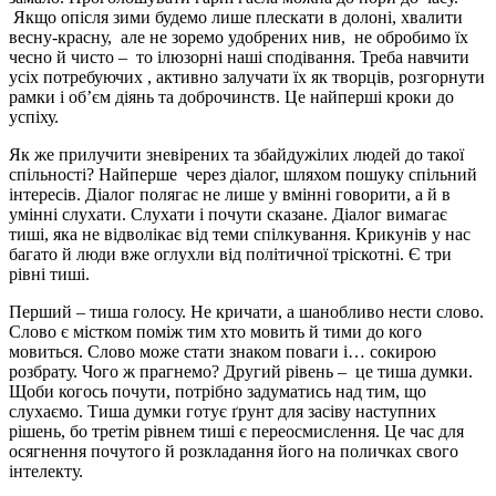
Якщо опісля зими будемо лише плескати в долоні, хвалити
весну-красну, але не зоремо удобрених нив, не обробимо їх
чесно й чисто – то ілюзорні наші сподівання. Треба навчити
усіх потребуючих , активно залучати їх як творців, розгорнути
рамки і об’єм діянь та доброчинств. Це найперші кроки до
успіху.
Як же прилучити зневірених та збайдужілих людей до такої
спільності? Найперше через діалог, шляхом пошуку спільний
інтересів. Діалог полягає не лише у вмінні говорити, а й в
умінні слухати. Слухати і почути сказане. Діалог вимагає
тиші, яка не відволікає від теми спілкування. Крикунів у нас
багато й люди вже оглухли від політичної тріскотні. Є три
рівні тиші.
Перший – тиша голосу. Не кричати, а шанобливо нести слово.
Слово є містком поміж тим хто мовить й тими до кого
мовиться. Слово може стати знаком поваги і… сокирою
розбрату. Чого ж прагнемо? Другий рівень – це тиша думки.
Щоби когось почути, потрібно задуматись над тим, що
слухаємо. Тиша думки готує ґрунт для засіву наступних
рішень, бо третім рівнем тиші є переосмислення. Це час для
осягнення почутого й розкладання його на поличках свого
інтелекту.