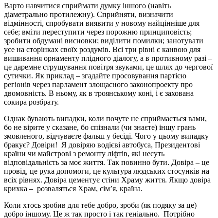
Варто навчитися сприймати думку іншого (навіть
діаметрально протилежну). Сприйняти, визначити
відмінності, спробувати виявити у новому найцінніше для
себе; вміти переступити через порожню принциповість;
зробити обдумані висновки; виділити помилки; занотувати
усе на сторінках своїх роздумів. Всі три рівні є канвою для
вишивання орнаменту плідного діалогу, а в противному разі –
це даремне струшування повітря звуками, це шлях до чергової
сутички. Як приклад – згадайте просовування партією
регіонів через парламент злощасного законопроекту про
двомовність. В ньому, як в троянському коні, і є захована
сокира розбрату.
Однак бувають випадки, коли почуте не сприймається вами,
бо не вірите у сказане, бо спізнали (чи знаєте) іншу грань
змовленого, відчуваєте фальш у бесіді. Чого у цьому випадку
бракує? Довіри! Я довіряю водієві автобуса, Президентові
країни чи майстрові з ремонту ліфтів, які несуть
відповідальність за моє життя. Так повинно бути. Довіра – це
провід, це рука допомоги, це культура людських стосунків на
всіх рівнях. Довіра цементує стіни Храму життя. Якщо довіра
крихка – розваляться Храм, сім’я, країна.
Коли хтось зробив для тебе добро, зроби (як подяку за це)
добро іншому. Це ж так просто і так геніально. Потрібно