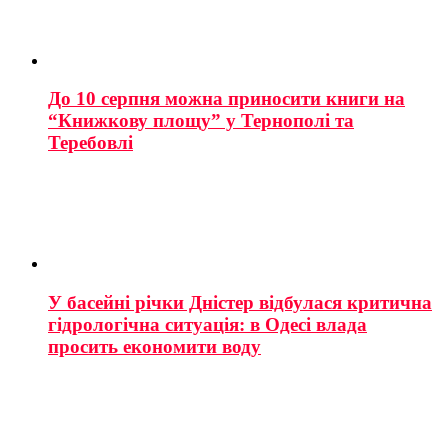
До 10 серпня можна приносити книги на
“Книжкову площу” у Тернополі та
Теребовлі
У басейні річки Дністер відбулася критична
гідрологічна ситуація: в Одесі влада
просить економити воду