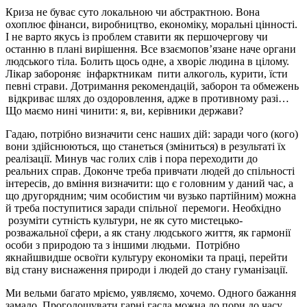
Криза не буває суто локальною чи абстрактною. Вона
охоплює фінанси, виробництво, економіку, моральні цінності.
І не варто якусь із проблем ставити як першочергову чи
останню в плані вирішення. Все взаємопов’язане наче органи
людського тіла. Болить щось одне, а хворіє людина в цілому.
Лікар забороняє інфарктникам пити алкоголь, курити, їсти
певні страви. Дотримання рекомендацій, заборон та обмежень
відкриває шлях до оздоровлення, адже в противному разі…
Що маємо нині чинити: я, ви, керівники держави?
Гадаю, потрібно визначити сенс наших дій: заради чого (кого)
вони здійснюються, що станеться (зміниться) в результаті їх
реалізації. Минув час голих слів і пора переходити до
реальних справ. Доконче треба привчати людей до спільності
інтересів, до вміння визначити: що є головним у даний час, а
що другорядним; чим особистим чи вузько партійним) можна
й треба поступитися заради спільної перемоги. Необхідно
розуміти сутність культури, не як суто мистецько-
розважальної сфери, а як стану людського життя, як гармонії
особи з природою та з іншими людьми. Потрібно
якнайшвидше освоїти культуру економіки та праці, перейти
від стану виснаження природи і людей до стану гуманізації.
Ми вельми багато мріємо, уявляємо, хочемо. Одного бажання
замало. Проголошувати гарні гасла можна до пори до часу.