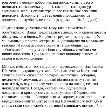
розгорнути мережу доброчинства поміж усіма. З цього
починається економіка єдності, так твориться культура
економіки. Японія опісля страшного цунамі так себе нині
порятовує. Взаємність – це гармонія і погодження, це
допомога і розуміння, це спокій (в державі в сім’ї, в душі).
Людина живе у суспільстві, тому така взаємність є
обов’язковою! Владу представляють люди, які наділені правом
обслуговувати інших. Всі рівні перед законами держави. Усі
ми входимо у простір контрактних, договірних чи моральних
взаємин. Я зобов’язуюся виконати те, що обіцяв, що
зобов’язаний виконувати згідно службових, сімейних чи
інших обов’язків. Це – умови спільної відповідальності, а
звідси й взаємної довіри.
Минуло небагато часу від урочин перепоховання тіла Тараса
Шевченка в українську землю. Біля пам’ятника Кобзареві
звучали високі слова про побудову «могутньої, соборної,
незалежної» держави, а відірвані від постаменту гранітні
плити у будь-яку хвилину могли впасти на ноги дітям, які
покладали квіти. Правда, «керманичі» додумалися
локалізувати кризову ситуацію, затуливши її барвистими
корзинами квітів… Завершальним акордом, після поспішного
відходу керівництва усіх рангів від Шевченкового погляду й
слова, стали слова «адміністративної панянки», що потрібно