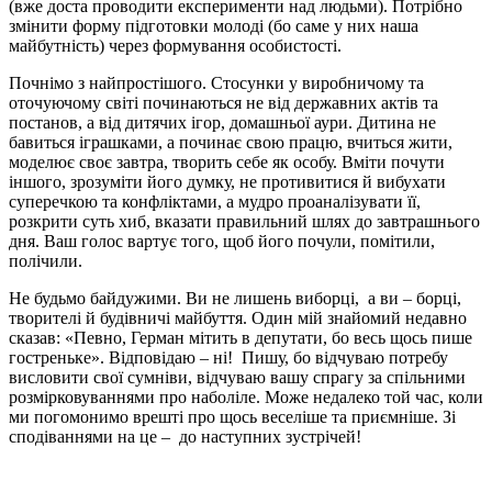
(вже доста проводити експерименти над людьми). Потрібно
змінити форму підготовки молоді (бо саме у них наша
майбутність) через формування особистості.
Почнімо з найпростішого. Стосунки у виробничому та
оточуючому світі починаються не від державних актів та
постанов, а від дитячих ігор, домашньої аури. Дитина не
бавиться іграшками, а починає свою працю, вчиться жити,
моделює своє завтра, творить себе як особу. Вміти почути
іншого, зрозуміти його думку, не противитися й вибухати
суперечкою та конфліктами, а мудро проаналізувати її,
розкрити суть хиб, вказати правильний шлях до завтрашнього
дня. Ваш голос вартує того, щоб його почули, помітили,
полічили.
Не будьмо байдужими. Ви не лишень виборці, а ви – борці,
творителі й будівничі майбуття. Один мій знайомий недавно
сказав: «Певно, Герман мітить в депутати, бо весь щось пише
гостреньке». Відповідаю – ні! Пишу, бо відчуваю потребу
висловити свої сумніви, відчуваю вашу спрагу за спільними
розмірковуваннями про наболіле. Може недалеко той час, коли
ми погомонимо врешті про щось веселіше та приємніше. Зі
сподіваннями на це – до наступних зустрічей!