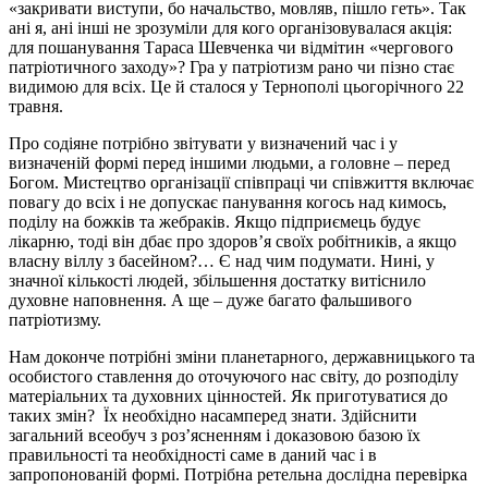
«закривати виступи, бо начальство, мовляв, пішло геть». Так
ані я, ані інші не зрозуміли для кого організовувалася акція:
для пошанування Тараса Шевченка чи відмітин «чергового
патріотичного заходу»? Гра у патріотизм рано чи пізно стає
видимою для всіх. Це й сталося у Тернополі цьогорічного 22
травня.
Про содіяне потрібно звітувати у визначений час і у
визначеній формі перед іншими людьми, а головне – перед
Богом. Мистецтво організації співпраці чи співжиття включає
повагу до всіх і не допускає панування когось над кимось,
поділу на божків та жебраків. Якщо підприємець будує
лікарню, тоді він дбає про здоров’я своїх робітників, а якщо
власну віллу з басейном?… Є над чим подумати. Нині, у
значної кількості людей, збільшення достатку витіснило
духовне наповнення. А ще – дуже багато фальшивого
патріотизму.
Нам доконче потрібні зміни планетарного, державницького та
особистого ставлення до оточуючого нас світу, до розподілу
матеріальних та духовних цінностей. Як приготуватися до
таких змін? Їх необхідно насамперед знати. Здійснити
загальний всеобуч з роз’ясненням і доказовою базою їх
правильності та необхідності саме в даний час і в
запропонованій формі. Потрібна ретельна дослідна перевірка