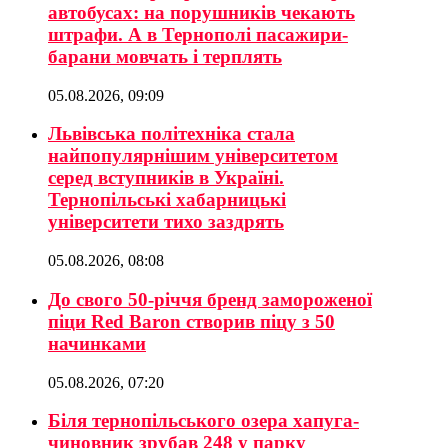
автобусах: на порушників чекають
штрафи. А в Тернополі пасажири-
барани мовчать і терплять
05.08.2026, 09:09
Львівська політехніка стала
найпопулярнішим університетом
серед вступників в Україні.
Тернопільські хабарницькі
університети тихо заздрять
05.08.2026, 08:08
До свого 50-річчя бренд замороженої
піци Red Baron створив піцу з 50
начинками
05.08.2026, 07:20
Біля тернопільського озера хапуга-
чиновник зрубав 248 у парку