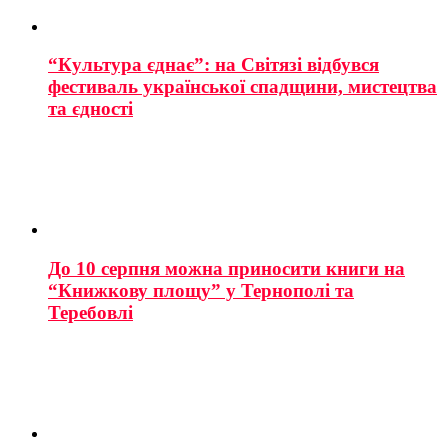
“Культура єднає”: на Світязі відбувся
фестиваль української спадщини, мистецтва
та єдності
До 10 серпня можна приносити книги на
“Книжкову площу” у Тернополі та
Теребовлі