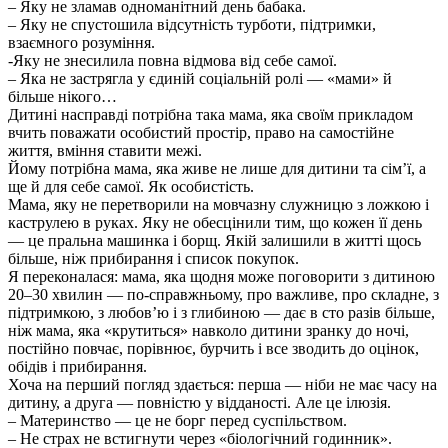
– Яку не зламав одноманітний день бабака.
– Яку не спустошила відсутність турботи, підтримки,
взаємного розуміння.
-Яку не знесилила повна відмова від себе самої.
– Яка не застрягла у єдиній соціальній ролі — «мами» й
більше нікого…
Дитині насправді потрібна така мама, яка своїм прикладом
вчить поважати особистий простір, право на самостійне
життя, вміння ставити межі.
Йому потрібна мама, яка живе не лише для дитини та сім’ї, а
ще й для себе самої. Як особистість.
Мама, яку не перетворили на мовчазну служницю з ложкою і
каструлею в руках. Яку не обесцінили тим, що кожен її день
— це пральна машинка і борщ. Якій залишили в житті щось
більше, ніж прибирання і список покупок.
Я переконалася: мама, яка щодня може поговорити з дитиною
20–30 хвилин — по-справжньому, про важливе, про складне, з
підтримкою, з любов’ю і з глибиною — дає в сто разів більше,
ніж мама, яка «крутиться» навколо дитини зранку до ночі,
постійно повчає, порівнює, бурчить і все зводить до оцінок,
обідів і прибирання.
Хоча на перший погляд здається: перша — ніби не має часу на
дитину, а друга — повністю у відданості. Але це ілюзія.
– Материнство — це не борг перед суспільством.
– Не страх не встигнути через «біологічний годинник».