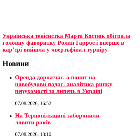
Українська тенісистка Марта Костюк обіграла
головну фаворитку Ролан Гаррос і вперше в
кар’єрі вийшла у чвертьфінал турніру
Новини
Оренда дорожчає, а попит на
новобудови падає: аналітика ринку
нерухомості за липень в Україні
07.08.2026, 16:52
На Тернопільщині заборонили
ловити раків
07.08.2026, 13:10