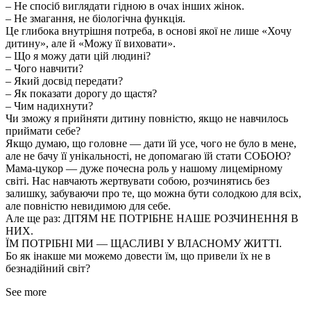
– Не спосіб виглядати гідною в очах інших жінок.
– Не змагання, не біологічна функція.
Це глибока внутрішня потреба, в основі якої не лише «Хочу
дитину», але й «Можу її виховати».
– Що я можу дати цій людині?
– Чого навчити?
– Який досвід передати?
– Як показати дорогу до щастя?
– Чим надихнути?
Чи зможу я прийняти дитину повністю, якщо не навчилось
приймати себе?
Якщо думаю, що головне — дати їй усе, чого не було в мене,
але не бачу її унікальності, не допомагаю їй стати СОБОЮ?
Мама-цукор — дуже почесна роль у нашому лицемірному
світі. Нас навчають жертвувати собою, розчинятись без
залишку, забуваючи про те, що можна бути солодкою для всіх,
але повністю невидимою для себе.
Але ще раз: ДІТЯМ НЕ ПОТРІБНЕ НАШЕ РОЗЧИНЕННЯ В
НИХ.
ЇМ ПОТРІБНІ МИ — ЩАСЛИВІ У ВЛАСНОМУ ЖИТТІ.
Бо як інакше ми можемо довести їм, що привели їх не в
безнадійний світ?
See more