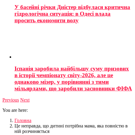
У басейні річки Дністер відбулася критична
гідрологічна ситуація: в Одесі влада
просить економити воду
Іспанія заробила найбільшу суму призових
в історії чемпіонату світу-2026, але це
однаково мізер, у порівнянні з тими
мільярдами, що заробили засновники ФІФА
Previous
Next
You are here:
Головна
Це неправда, що дитині потрібна мама, яка повністю в
ній розчиняється