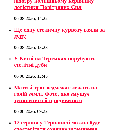
підозру колишньому керівнику
логістики Повітряних Сил
06.08.2026, 14:22
Ще одну столичну курвоту взяли за
дупу
06.08.2026, 13:28
У Києві на Теремках вирубують
столітні дуби
06.08.2026, 12:45
Мати й троє ведмежат лежать на
голій землі. Фото, яке змушує
зупинитися й придивитися
06.08.2026, 09:22
12 серпня у Тернополі можна буде
спостерігати сонячне затемнення