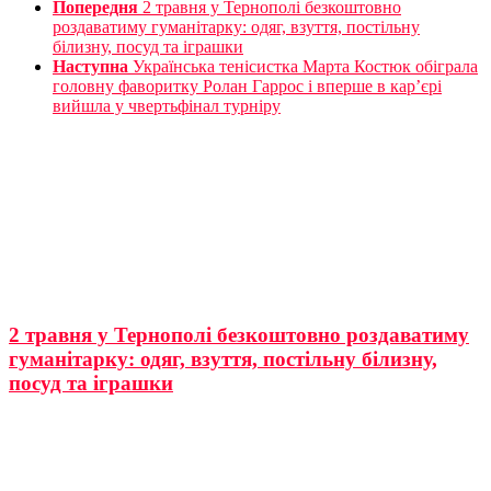
Попередня
2 травня у Тернополі безкоштовно
роздаватиму гуманітарку: одяг, взуття, постільну
білизну, посуд та іграшки
Наступна
Українська тенісистка Марта Костюк обіграла
головну фаворитку Ролан Гаррос і вперше в кар’єрі
вийшла у чвертьфінал турніру
2 травня у Тернополі безкоштовно роздаватиму
гуманітарку: одяг, взуття, постільну білизну,
посуд та іграшки