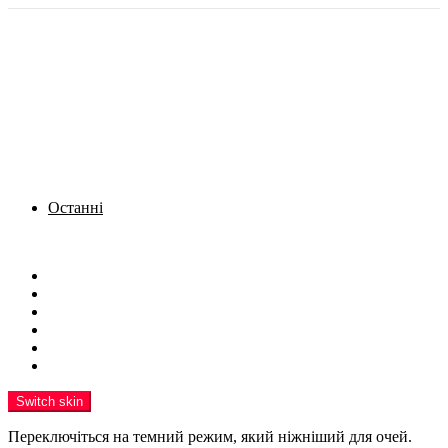
Останні
Menu
Новини
Політика
Кримінал
Фото
Надіслати новину
Реклама на сайті
Switch skin
Переключіться на темний режим, який ніжніший для очей.