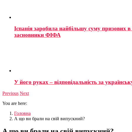
Іспанія заробила найбільшу суму призових в і
засновники ФІФА
У його руках – відповідальність за українську
Previous
Next
You are here:
Головна
А що ви брали на свій випускний?
А що ви брали на свій випускний?