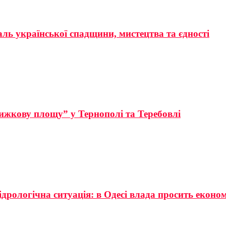
аль української спадщини, мистецтва та єдності
ижкову площу” у Тернополі та Теребовлі
ідрологічна ситуація: в Одесі влада просить еконо