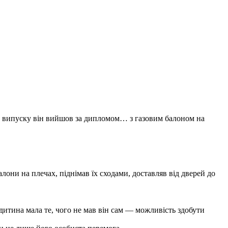
о випуску він вийшов за дипломом… з газовим балоном на
лони на плечах, піднімав їх сходами, доставляв від дверей до
дитина мала те, чого не мав він сам — можливість здобути