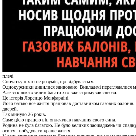
плечі.
Спочатку ніхто не розумів, що відбувається.
Однокурсники дивилися здивовано. Викладачі переглядалися мі
Але за кілька хвилин багато хто вже стримував сльози.
Це історія Лоренцо Монфардіні.
Його батько все життя працював доставником газових балонів. Н
дверей.
Так минуло 26 років.
Саме цією працею він оплачував навчання свого сина.
Родина не була багатою. Не було великих заощаджень чи спадку
освіту і побудувати краще життя.