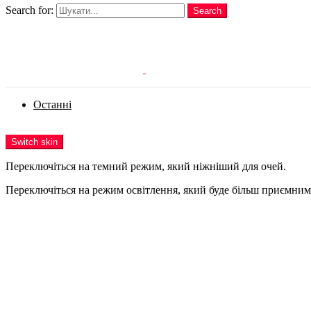
Search for:
Search
Login
Останні
Menu
Switch skin
Переключіться на темний режим, який ніжніший для очей.
Переключіться на режим освітлення, який буде більш приємним 
Login