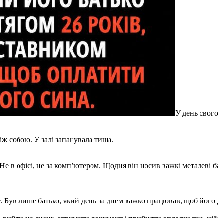
У день свог
ж собою. У залі запанувала тиша.
е в офісі, не за комп’ютером. Щодня він носив важкі металеві ба
. Був лише батько, який день за днем важко працював, щоб його 