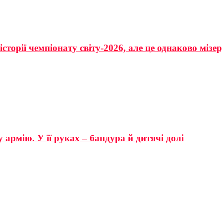
сторії чемпіонату світу-2026, але це однаково мізе
 армію. У її руках – бандура й дитячі долі