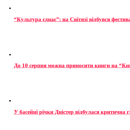
“Культура єднає”: на Світязі відбувся фестив
До 10 серпня можна приносити книги на “Кн
У басейні річки Дністер відбулася критична г