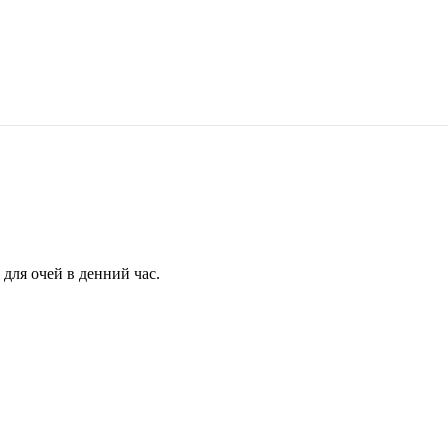
для очей в денний час.