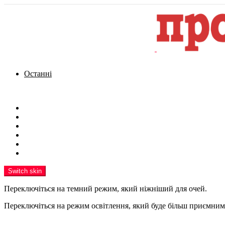
Останні
Menu
Новини
Політика
Кримінал
Фото
Надіслати новину
Реклама на сайті
Switch skin
Переключіться на темний режим, який ніжніший для очей.
Переключіться на режим освітлення, який буде більш приємним 
шукати