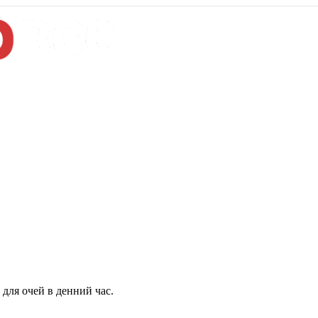
для очей в денний час.