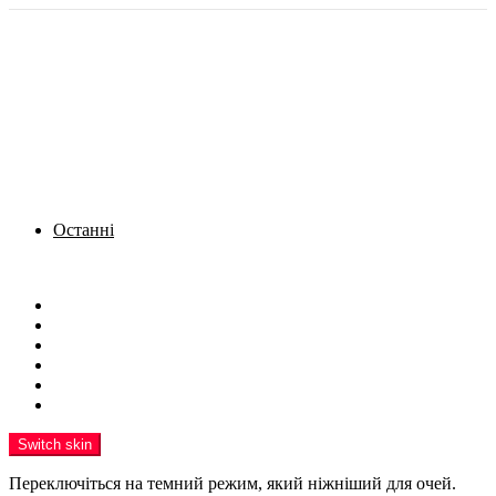
Останні
Menu
Новини
Політика
Кримінал
Фото
Надіслати новину
Реклама на сайті
Switch skin
Переключіться на темний режим, який ніжніший для очей.