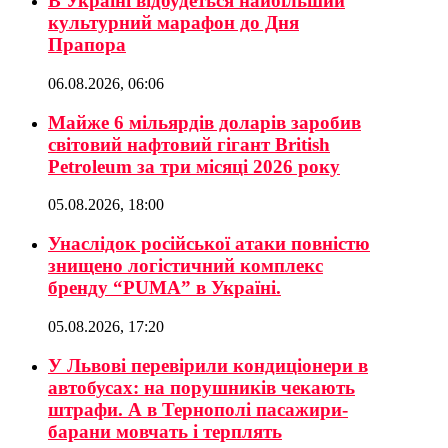
В Україні відбудеться найбільший
культурний марафон до Дня
Прапора
06.08.2026, 06:06
Майже 6 мільярдів доларів заробив
світовий нафтовий гігант British
Petroleum за три місяці 2026 року
05.08.2026, 18:00
Унаслідок російської атаки повністю
знищено логістичний комплекс
бренду “PUMA” в Україні.
05.08.2026, 17:20
У Львові перевірили кондиціонери в
автобусах: на порушників чекають
штрафи. А в Тернополі пасажири-
барани мовчать і терплять