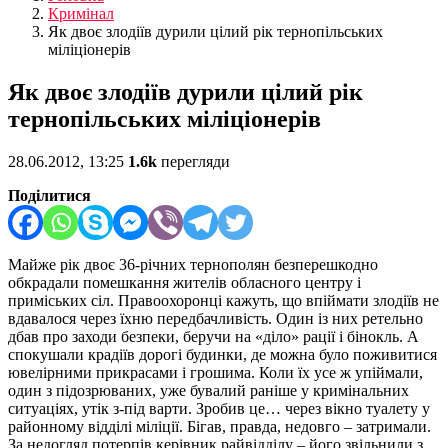
Кримінал
Як двоє злодіїв дурили цілий рік тернопільських
міліціонерів
Як двоє злодіїв дурили цілий рік
тернопільських міліціонерів
28.06.2012, 13:25
1.6k
перегляди
Поділитися
Майже рік двоє 36-річних тернополян безперешкодно
обкрадали помешкання жителів обласного центру і
приміських сіл. Правоохоронці кажуть, що впіймати злодіїв не
вдавалося через їхню передбачливість. Один із них ретельно
дбав про заходи безпеки, беручи на «діло» рації і бінокль. А
спокушали крадіїв дорогі будинки, де можна було поживитися
ювелірними прикрасами і грошима. Коли їх усе ж упіймали,
один з підозрюваних, уже бувалий раніше у кримінальних
ситуаціях, утік з-під варти. Зробив це… через вікно туалету у
районному відділі міліції. Бігав, правда, недовго – затримали.
За недогляд потерпів керівник райвідділу – його звільнили з