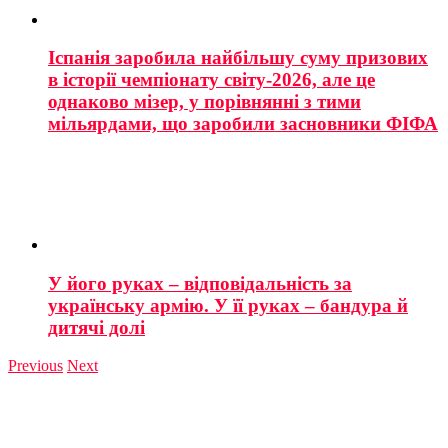
Іспанія заробила найбільшу суму призових
в історії чемпіонату світу-2026, але це
однаково мізер, у порівнянні з тими
мільярдами, що заробили засновники ФІФА
У його руках – відповідальність за
українську армію. У її руках – бандура й
дитячі долі
Previous
Next