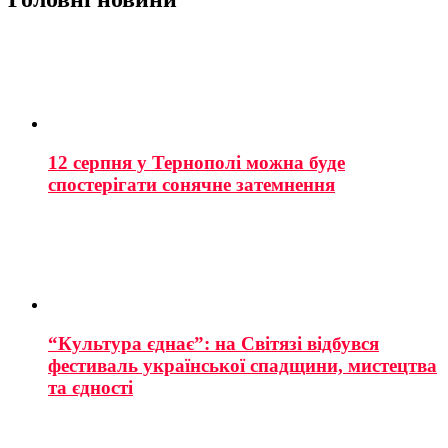
12 серпня у Тернополі можна буде
спостерігати сонячне затемнення
“Культура єднає”: на Світязі відбувся
фестиваль української спадщини, мистецтва
та єдності