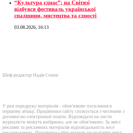
“Культура єднає”: на Світязі
відбувся фестиваль української
спадщини, мистецтва та єдності
03.08.2026, 16:13
Шеф-редактор Надія Сеник
У разі передруку матеріалів - обов'язкове посилання в
першому абзаці. Працівники сайту спілкується з читачами з
допомогою електронної пошти. Відповідати на листи
журналісти можуть вибірково, але не обов'язково. За зміст
реклами та рекламних матеріалів відповідальність несе
рекламодавець. Працівнки сайту можуть не поділяти зміст