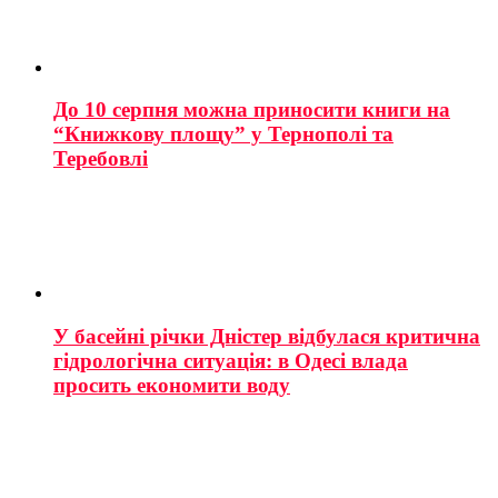
До 10 серпня можна приносити книги на
“Книжкову площу” у Тернополі та
Теребовлі
У басейні річки Дністер відбулася критична
гідрологічна ситуація: в Одесі влада
просить економити воду