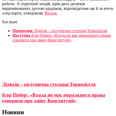
роботи. А спритний злодій, крім двох десятків
інкримінованих дуетові крадіжок, відповідатиме ще й за втечу
з-під варти, повідомляє
Вісник
See more
Попередня
Лідихів – полунична столиця Тернопілля
Наступна
Ігор Побер: «Влада не має морального права
говорити про зміну Конституції»
Лідихів – полунична столиця Тернопілля
Ігор Побер: «Влада не має морального права
говорити про зміну Конституції»
Новини