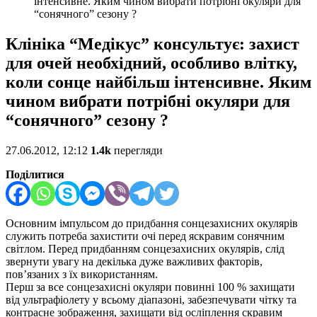
інтенсивне. Яким чином вибрати потрібні окуляри для
“сонячного” сезону ?
Клініка “Медікус” консультує: захист
для очей необхідний, особливо влітку,
коли сонце найбільш інтенсивне. Яким
чином вибрати потрібні окуляри для
“сонячного” сезону ?
27.06.2012, 12:12
1.4k
перегляди
Поділитися
Основним імпульсом до придбання сонцезахисних окулярів
служить потреба захистити очі перед яскравим сонячним
світлом. Перед придбанням сонцезахисних окулярів, слід
звернути увагу на декілька дуже важливих факторів,
пов’язаних з їх використанням.
Перш за все сонцезахисні окуляри повинні 100 % захищати
від ультрафіолету у всьому діапазоні, забезпечувати чітку та
контрасне зображення, захищати від осліплення скравим