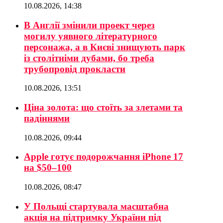
10.08.2026, 14:38
В Англії змінили проект через
могилу уявного літературного
персонажа, а в Києві знищують парк
із столітніми дубами, бо треба
трубопровід прокласти
10.08.2026, 13:51
Ціна золота: що стоїть за злетами та
падіннями
10.08.2026, 09:44
Apple готує подорожчання iPhone 17
на $50–100
10.08.2026, 08:47
У Польщі стартувала масштабна
акція на підтримку України під