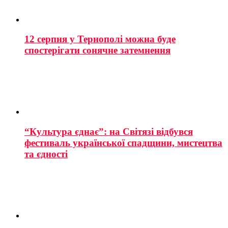
12 серпня у Тернополі можна буде
спостерігати сонячне затемнення
“Культура єднає”: на Світязі відбувся
фестиваль української спадщини, мистецтва
та єдності