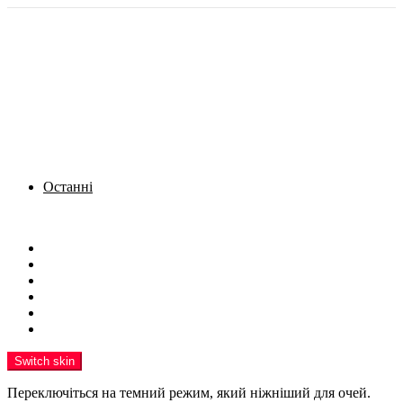
Останні
Menu
Новини
Політика
Кримінал
Фото
Надіслати новину
Реклама на сайті
Switch skin
Переключіться на темний режим, який ніжніший для очей.