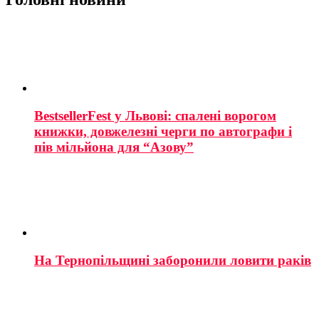
BestsellerFest у Львові: спалені ворогом
книжки, довжелезні черги по автографи і
пів мільйона для “Азову”
На Тернопільщині заборонили ловити раків