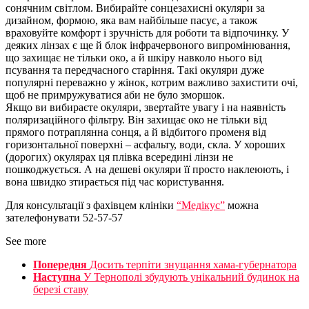
сонячним світлом. Вибирайте сонцезахисні окуляри за
дизайном, формою, яка вам найбільше пасує, а також
враховуйте комфорт і зручність для роботи та відпочинку. У
деяких лінзах є ще й блок інфрачервоного випромінювання,
що захищає не тільки око, а й шкіру навколо нього від
псування та передчасного старіння. Такі окуляри дуже
популярні переважно у жінок, котрим важливо захистити очі,
щоб не примружуватися аби не було зморшок.
Якщо ви вибираєте окуляри, звертайте увагу і на наявність
поляризаційного фільтру. Він захищає око не тільки від
прямого потраплянна сонця, а й відбитого променя від
горизонтальної поверхні – асфальту, води, скла. У хороших
(дорогих) окулярах ця плівка всередині лінзи не
пошкоджується. А на дешеві окуляри її просто наклеюють, і
вона швидко зтирається під час користування.
Для консультації з фахівцем клініки
“Медікус”
можна
зателефонувати 52-57-57
See more
Попередня
Досить терпіти знущання хама-губернатора
Наступна
У Тернополі збудують унікальний будинок на
березі ставу