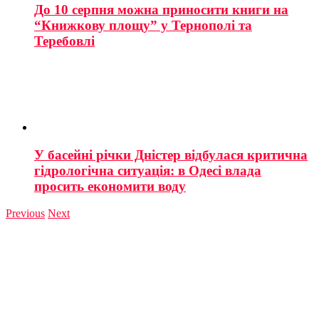
До 10 серпня можна приносити книги на
“Книжкову площу” у Тернополі та
Теребовлі
У басейні річки Дністер відбулася критична
гідрологічна ситуація: в Одесі влада
просить економити воду
Previous
Next