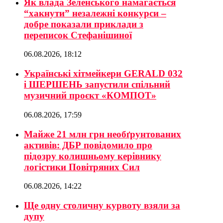
Як влада Зеленського намагається
“хакнути” незалежні конкурси –
добре показали приклади з
переписок Стефанішиної
06.08.2026, 18:12
Українські хітмейкери GERALD 032
і ШЕРШЕНЬ запустили спільний
музичний проєкт «КОМПОТ»
06.08.2026, 17:59
Майже 21 млн грн необґрунтованих
активів: ДБР повідомило про
підозру колишньому керівнику
логістики Повітряних Сил
06.08.2026, 14:22
Ще одну столичну курвоту взяли за
дупу