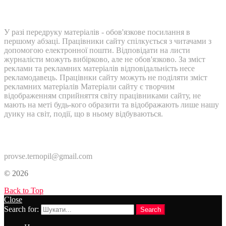
У разі передруку матеріалів - обов'язкове посилання в
першому абзаці. Працівники сайту спілкується з читачами з
допомогою електронної пошти. Відповідати на листи
журналісти можуть вибірково, але не обов'язково. За зміст
реклами та рекламних матеріалів відповідальність несе
рекламодавець. Працівнки сайту можуть не поділяти зміст
рекламних матеріалів Матеріали сайту є творчим
відображенням сприйняття світу працівниками сайту, не
мають на меті будь-кого образити та відображають лише нашу
дуику на світ, події, що в ньому відбуваються.
Контакти:
provse.ternopil@gmail.com
© 2026
Back to Top
Close
Search for:
Search