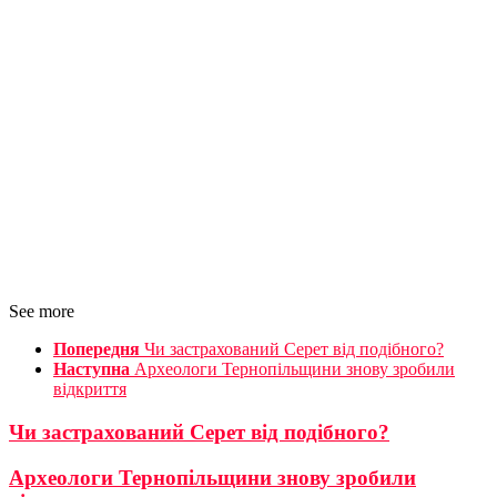
See more
Попередня
Чи застрахований Серет від подібного?
Наступна
Археологи Тернопільщини знову зробили
відкриття
Чи застрахований Серет від подібного?
Археологи Тернопільщини знову зробили