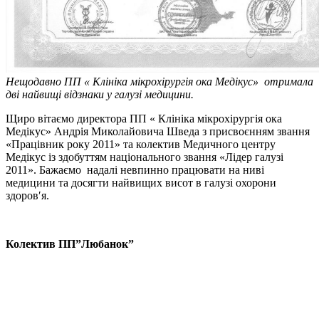
Нещодавно ПП « Клініка мікрохірургія ока Медікус» отримала
дві найвищі відзнаки у галузі медицини.
Щиро вітаємо директора ПП « Клініка мікрохірургія ока
Медікус» Андрія Миколайовича Шведа з присвоєнням звання
«Працівник року 2011» та колектив Медичного центру
Медікус із здобуттям національного звання «Лідер галузі
2011». Бажаємо надалі невпинно працювати на ниві
медицини та досягти найвищих висот в галузі охорони
здоров′я.
Колектив ПП”Любанок”