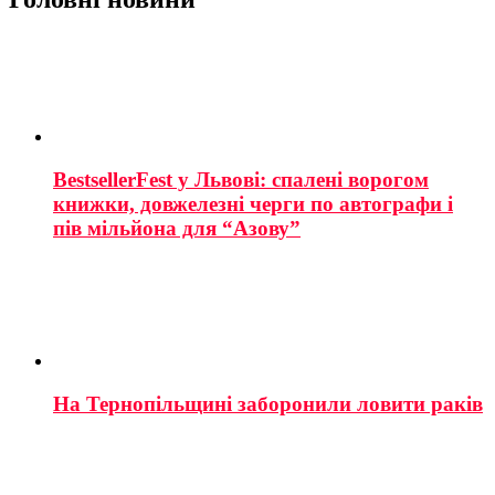
BestsellerFest у Львові: спалені ворогом
книжки, довжелезні черги по автографи і
пів мільйона для “Азову”
На Тернопільщині заборонили ловити раків