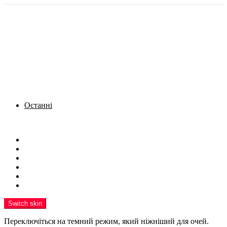
Останні
Menu
Новини
Політика
Кримінал
Фото
Надіслати новину
Реклама на сайті
Switch skin
Переключіться на темний режим, який ніжніший для очей.