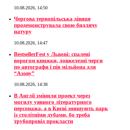
10.08.2026, 14:50
Чергова тернопільська дівиця
продемонструвала свою бидлячу
натуру
10.08.2026, 14:47
BestsellerFest у Львові: спалені
ворогом книжки, довжелезні черги
по автографи і пів мільйона для
“Азову”
10.08.2026, 14:38
В Англії змінили проект через
могилу уявного літературного
персонажа, а в Києві знищують парк
із столітніми дубами, бо треба
трубопровід прокласти