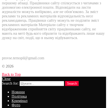
першому абзаці. Працівники сайту спілкується з читачами з
допомогою електронної пошти. Відповідати на листи
журналісти можуть вибірково, але не обов'язково. За зміст
реклами та рекламних матеріалів відповідальність несе
рекламодавець. Працівнки сайту можуть не поділяти зміст
рекламних матеріалів Матеріали сайту є творчим
відображенням сприйняття світу працівниками сайту, не
мають на меті будь-кого образити та відображають лише нашу
дуику на світ, події, що в ньому відбуваються.
Контакти:
provse.ternopil@gmail.com
© 2026
Back to Top
Close
Search for:
Search
Новини
Політика
Кримінал
Фото