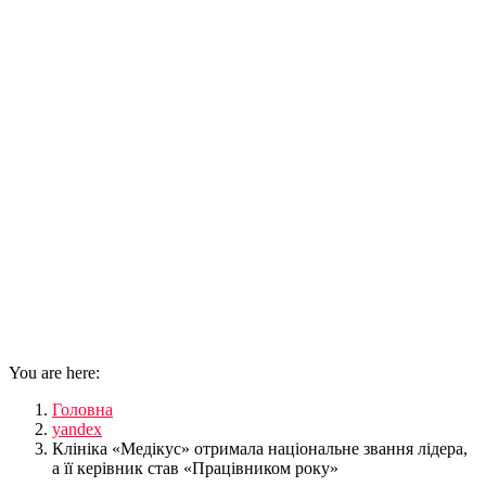
You are here:
Головна
yandex
Клініка «Медікус» отримала національне звання лідера,
а її керівник став «Працівником року»