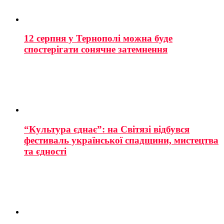
12 серпня у Тернополі можна буде
спостерігати сонячне затемнення
“Культура єднає”: на Світязі відбувся
фестиваль української спадщини, мистецтва
та єдності