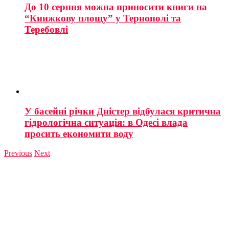
До 10 серпня можна приносити книги на
“Книжкову площу” у Тернополі та
Теребовлі
У басейні річки Дністер відбулася критична
гідрологічна ситуація: в Одесі влада
просить економити воду
Previous
Next