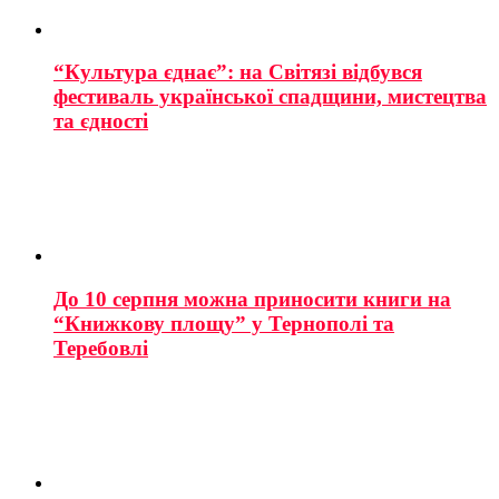
“Культура єднає”: на Світязі відбувся
фестиваль української спадщини, мистецтва
та єдності
До 10 серпня можна приносити книги на
“Книжкову площу” у Тернополі та
Теребовлі