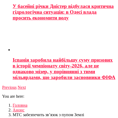
У басейні річки Дністер відбулася критична
гідрологічна ситуація: в Одесі влада
просить економити воду
Іспанія заробила найбільшу суму призових
в історії чемпіонату світу-2026, але це
однаково мізер, у порівнянні з тими
мільярдами, що заробили засновники ФІФА
Previous
Next
You are here:
Головна
Анонс
МТС забезпечить зв’язок з пупом Землі