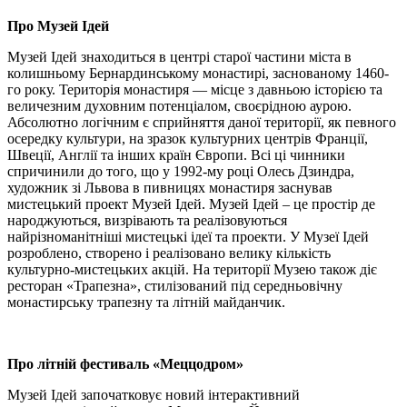
Про Музей Ідей
Музей Ідей знаходиться в центрі старої частини міста в
колишньому Бернардинському монастирі, заснованому 1460-
го року. Територія монастиря — місце з давньою історією та
величезним духовним потенціалом, своєрідною аурою.
Абсолютно логічним є сприйняття даної території, як певного
осередку культури, на зразок культурних центрів Франції,
Швеції, Англії та інших країн Європи. Всі ці чинники
спричинили до того, що у 1992-му році Олесь Дзиндра,
художник зі Львова в пивницях монастиря заснував
мистецький проект Музей Ідей. Музей Ідей – це простір де
народжуються, визрівають та реалізовуються
найрізноманітніші мистецькі ідеї та проекти. У Музеї Ідей
розроблено, створено і реалізовано велику кількість
культурно-мистецьких акцій. На території Музею також діє
ресторан «Трапезна», стилізований під середньовічну
монастирську трапезну та літній майданчик.
Про літній фестиваль «Меццодром»
Музей Ідей започатковує новий інтерактивний