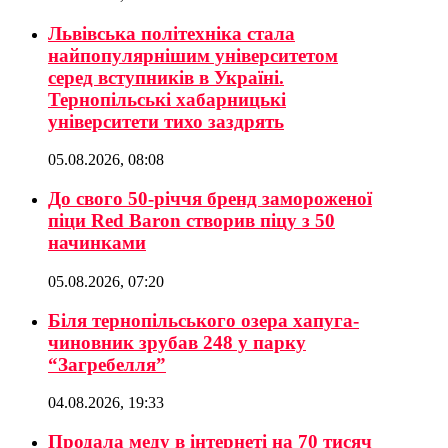
Львівська політехніка стала
найпопулярнішим університетом
серед вступників в Україні.
Тернопільські хабарницькі
університети тихо заздрять
05.08.2026, 08:08
До свого 50-річчя бренд замороженої
піци Red Baron створив піцу з 50
начинками
05.08.2026, 07:20
Біля тернопільського озера хапуга-
чиновник зрубав 248 у парку
“Загребелля”
04.08.2026, 19:33
Продала меду в інтернеті на 70 тисяч