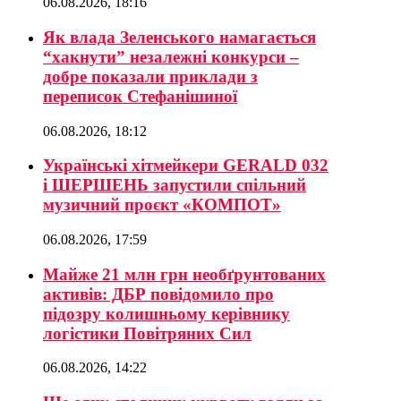
06.08.2026, 18:16
Як влада Зеленського намагається
“хакнути” незалежні конкурси –
добре показали приклади з
переписок Стефанішиної
06.08.2026, 18:12
Українські хітмейкери GERALD 032
і ШЕРШЕНЬ запустили спільний
музичний проєкт «КОМПОТ»
06.08.2026, 17:59
Майже 21 млн грн необґрунтованих
активів: ДБР повідомило про
підозру колишньому керівнику
логістики Повітряних Сил
06.08.2026, 14:22