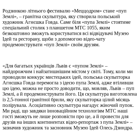
Родзинкою літнього фестивалю «Меццодром» стане «пуп
Землі», – гранітна скульптура, яку створила польський
художник Агнєшка Говда. Саме біля «пупа Землі» стоятиме
спеціальний столик з планшетом МТС 1055, яким
безкоштовно зможуть користуватися всі відвідувачі Музею
Ідей та ресторану, щоби з допомогою відео-чату
продемонструвати «пуп Землі» своїм друзям.
«Для багатьох українців Львів є «пупом Землі» –
найдорожчим і найзатишнішим містом у світі. Тому, коли ми
проводили конкурс мистецьких ідей, польська скульпторка
Агнєшка Говда перемогла з ідеєю пупа Землі, адже втіливши
цю ідею, можна не просто доводити, що, мовляв, Львів – пуп
Землі, а й продемонструвати його. Ця скульптура виготовлена
із 2,5-тонної гранітної брили, яку скульпторка цілий місяць
полірувала. Асоціативно скульптура нагадує жіночий пупок.
Ми раді, що завдяки інноваційним технологіям МТС наші
гості зможуть не лише розповісти про це, а й провести для
друзів на інших континентах відео-репортаж з пупа Землі» –
зазначив художник та засновник Музею Ідей Олесь Дзиндра.