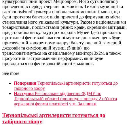
культурологічний проект Meццoдром. Його суть полягає у
проведенні в період з червня по жовтень Тижнів музичної та
гастрономічної культури національних меншин Львова, що
були протягом багатьох віків причетні до формування міста,
становлення його унікальної культури. Разом з національними
товариствами, посольствами різних країн, окремими митцями,
представниками культур цих народів Музей Ідей проводить
щотижневі фестивалі класичної музики, де кожен день буде
присвячений конкретному жанру: балету, оперній, камерній,
джазовій та симфонічній музиці (5 днів), що
транслюватимуться на спеціальному моніторі 3х2м, а також
щосуботній гастрономічній перформанс, який буде
проводиться на фестивальній сцені «наживо».
See more
Попередня
Тернопільські артилеристи готуються до
табірного збору
Наступна
Регіональне відділення ФДМУ по
Тернопільській області пропонує в оренду 2 об’єкти
державної форми власності у м. Заліщики
Тернопільські артилеристи готуються до
табірного збору