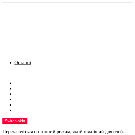
Останні
Menu
Новини
Політика
Кримінал
Фото
Надіслати новину
Реклама на сайті
Switch skin
Переключіться на темний режим, який ніжніший для очей.