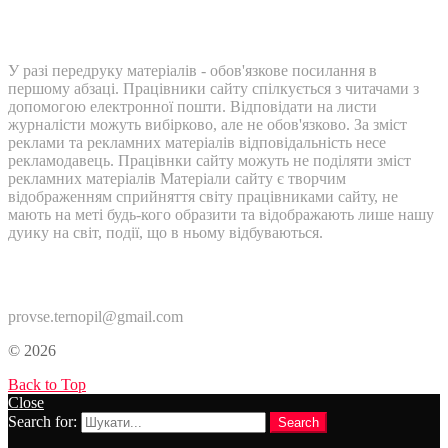
У разі передруку матеріалів - обов'язкове посилання в
першому абзаці. Працівники сайту спілкується з читачами з
допомогою електронної пошти. Відповідати на листи
журналісти можуть вибірково, але не обов'язково. За зміст
реклами та рекламних матеріалів відповідальність несе
рекламодавець. Працівнки сайту можуть не поділяти зміст
рекламних матеріалів Матеріали сайту є творчим
відображенням сприйняття світу працівниками сайту, не
мають на меті будь-кого образити та відображають лише нашу
дуику на світ, події, що в ньому відбуваються.
Контакти:
provse.ternopil@gmail.com
© 2026
Back to Top
Close
Search for:
Search