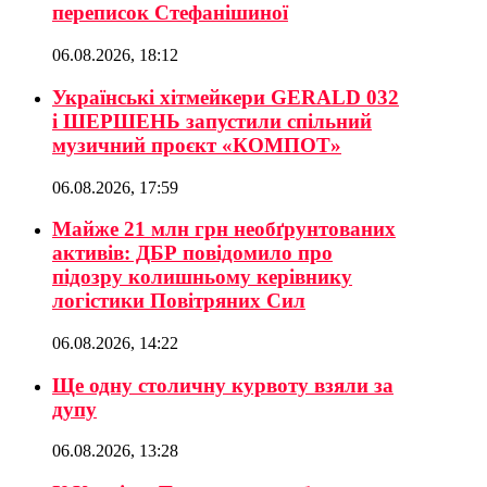
переписок Стефанішиної
06.08.2026, 18:12
Українські хітмейкери GERALD 032
і ШЕРШЕНЬ запустили спільний
музичний проєкт «КОМПОТ»
06.08.2026, 17:59
Майже 21 млн грн необґрунтованих
активів: ДБР повідомило про
підозру колишньому керівнику
логістики Повітряних Сил
06.08.2026, 14:22
Ще одну столичну курвоту взяли за
дупу
06.08.2026, 13:28