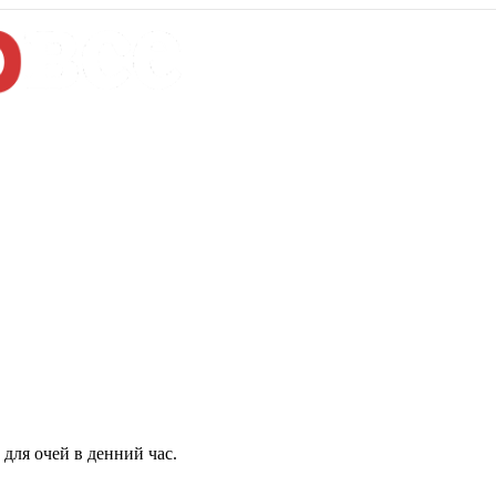
для очей в денний час.