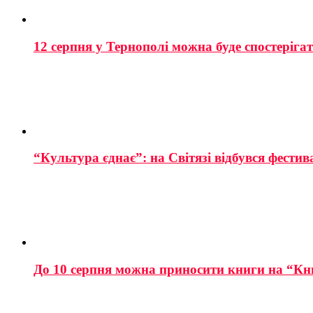
12 серпня у Тернополі можна буде спостеріга
“Культура єднає”: на Світязі відбувся фестив
До 10 серпня можна приносити книги на “Кн