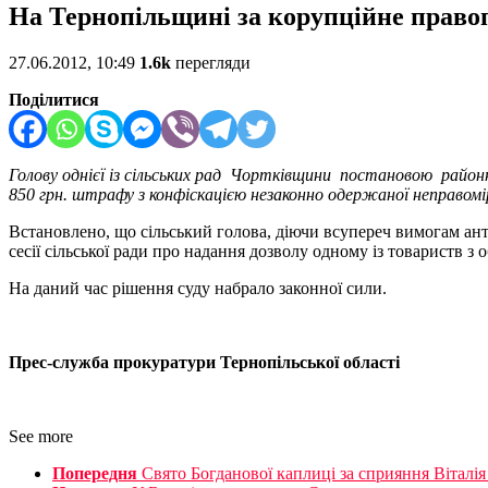
На Тернопільщині за корупційне право
27.06.2012, 10:49
1.6k
перегляди
Поділитися
Голову однієї із сільських рад Чортківщини постановою районн
850 грн. штрафу з конфіскацією незаконно одержаної неправомір
Встановлено, що сільський голова, діючи всупереч вимогам ан
сесії сільської ради про надання дозволу одному із товариств з
На даний час рішення суду набрало законної сили.
Прес-служба прокуратури Тернопільської області
See more
Попередня
Свято Богданової каплиці за сприяння Віталі