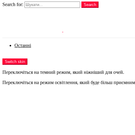
Search for:
Search
Login
Останні
Menu
Switch skin
Переключіться на темний режим, який ніжніший для очей.
Переключіться на режим освітлення, який буде більш приємним 
Login