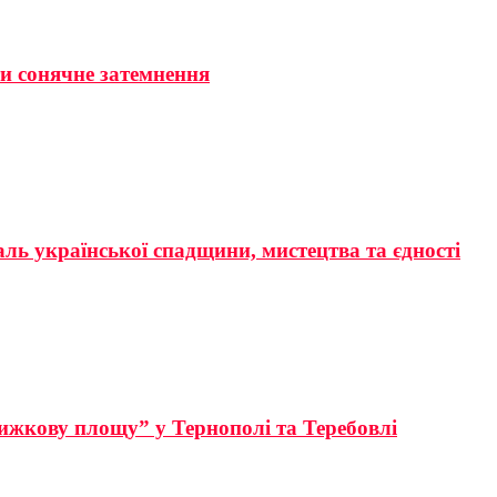
ти сонячне затемнення
аль української спадщини, мистецтва та єдності
ижкову площу” у Тернополі та Теребовлі