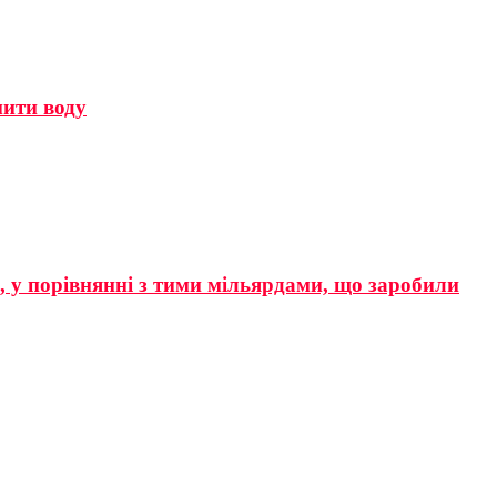
мити воду
р, у порівнянні з тими мільярдами, що заробили