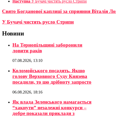
Наступна
У Бучачі чистять русло Стрипи
Свято Богданової каплиці за сприяння Віталія Л
У Бучачі чистять русло Стрипи
Новини
На Тернопільщині заборонили
ловити раків
07.08.2026, 13:10
Коломойського посадять. Якщо
голову Верховного Суду Князева
посадили, то цю дрібноту запросто
06.08.2026, 18:16
Як влада Зеленського намагається
“хакнути” незалежні конкурси –
добре показали приклади з