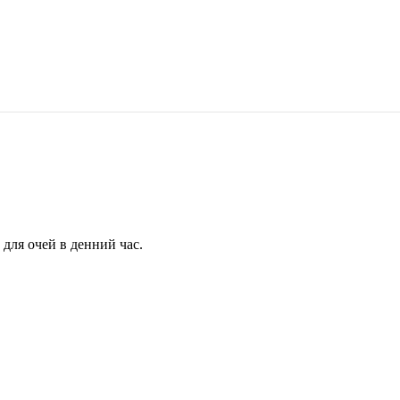
для очей в денний час.