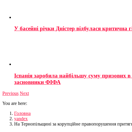
У басейні річки Дністер відбулася критична г
Іспанія заробила найбільшу суму призових в і
засновники ФІФА
Previous
Next
You are here:
Головна
yandex
На Тернопільщині за корупційне правопорушення притягн