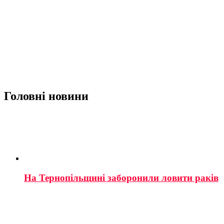
Головні новини
На Тернопільщині заборонили ловити раків