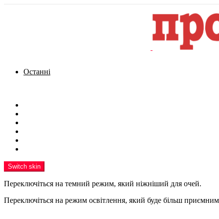
Останні
Menu
Новини
Політика
Кримінал
Фото
Надіслати новину
Реклама на сайті
Switch skin
Переключіться на темний режим, який ніжніший для очей.
Переключіться на режим освітлення, який буде більш приємним 
шукати