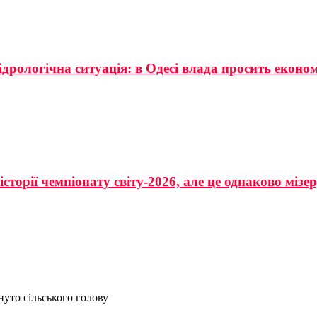
ідрологічна ситуація: в Одесі влада просить еконо
сторії чемпіонату світу-2026, але це однаково мізе
уто сільського голову