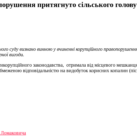
порушення притягнуто сільського голову
ого суду визнано винною у вчиненні корупційного правопорушення
ної вигоди.
тикорупційного законодавства, отримала від місцевого мешканця 
 обмеженою відповідальністю на видобуток корисних копалин (піск
я Ломаковича