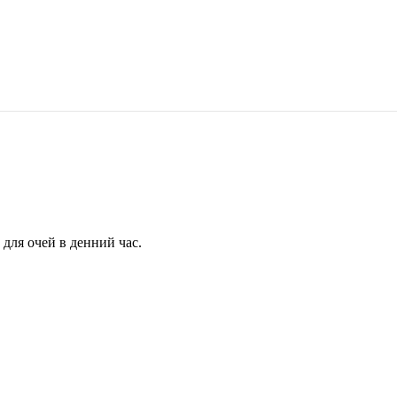
для очей в денний час.