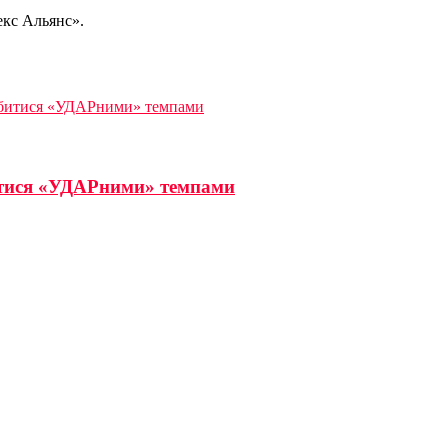
екс Альянс».
робитися «УДАРними» темпами
битися «УДАРними» темпами