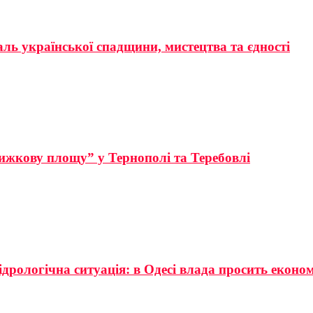
аль української спадщини, мистецтва та єдності
ижкову площу” у Тернополі та Теребовлі
ідрологічна ситуація: в Одесі влада просить еконо