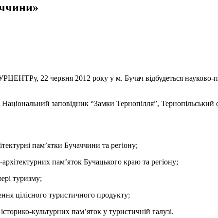
аччини»
РЦЕНТРу, 22 червня 2012 року у м. Бучач відбудеться науково-
я, Національний заповідник “Замки Тернопілля”, Тернопільський
хітектурні пам’ятки Бучаччини та регіону;
-архітектурних пам’яток Бучацького краю та регіону;
фері туризму;
рення цілісного туристичного продукту;
історико-культурних пам’яток у туристичній галузі.