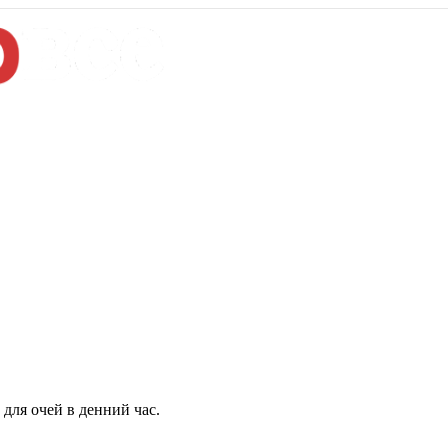
для очей в денний час.