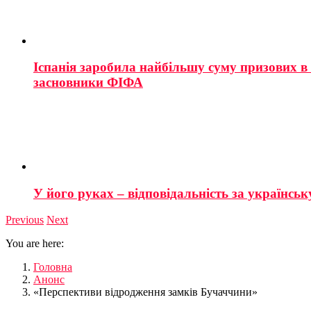
Іспанія заробила найбільшу суму призових в і
засновники ФІФА
У його руках – відповідальність за українську
Previous
Next
You are here:
Головна
Анонс
«Перспективи відродження замків Бучаччини»