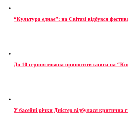
“Культура єднає”: на Світязі відбувся фестив
До 10 серпня можна приносити книги на “Кн
У басейні річки Дністер відбулася критична г