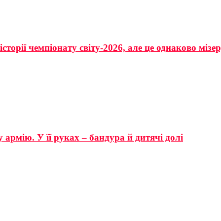
сторії чемпіонату світу-2026, але це однаково мізе
 армію. У її руках – бандура й дитячі долі