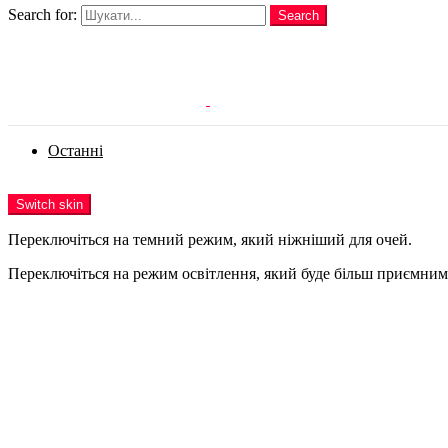
Search for:
Search
Login
Останні
Menu
Switch skin
Переключіться на темний режим, який ніжніший для очей.
Переключіться на режим освітлення, який буде більш приємним 
Login