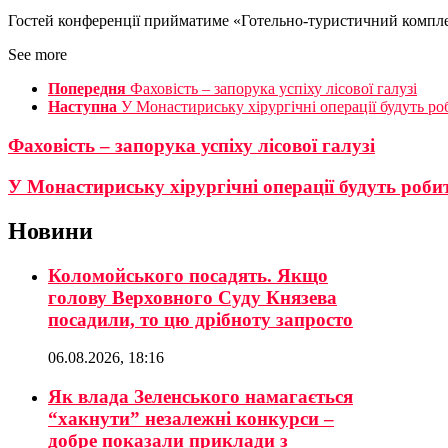
Гостей конференції прийматиме «Готельно-туристичний компл
See more
Попередня
Фаховість – запорука успіху лісової галузі
Наступна
У Монастириську хірургічні операції будуть 
Фаховість – запорука успіху лісової галузі
У Монастириську хірургічні операції будуть ро
Новини
Коломойського посадять. Якщо
голову Верховного Суду Князева
посадили, то цю дрібноту запросто
06.08.2026, 18:16
Як влада Зеленського намагається
“хакнути” незалежні конкурси –
добре показали приклади з