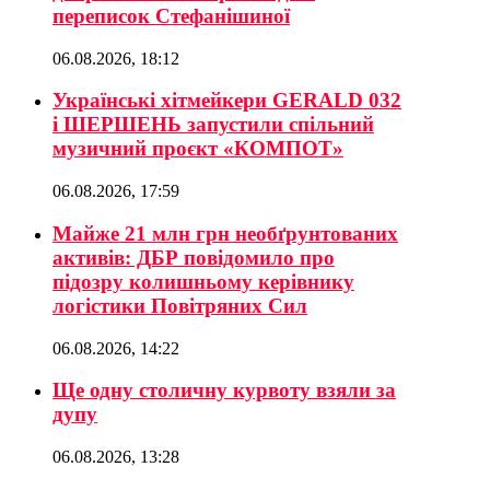
переписок Стефанішиної
06.08.2026, 18:12
Українські хітмейкери GERALD 032
і ШЕРШЕНЬ запустили спільний
музичний проєкт «КОМПОТ»
06.08.2026, 17:59
Майже 21 млн грн необґрунтованих
активів: ДБР повідомило про
підозру колишньому керівнику
логістики Повітряних Сил
06.08.2026, 14:22
Ще одну столичну курвоту взяли за
дупу
06.08.2026, 13:28