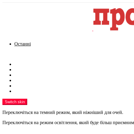
Останні
Menu
Новини
Політика
Кримінал
Фото
Надіслати новину
Реклама на сайті
Switch skin
Переключіться на темний режим, який ніжніший для очей.
Переключіться на режим освітлення, який буде більш приємним 
шукати