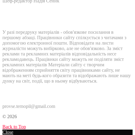
Шеф-редактор Надія Сеник
У разі передруку матеріалів - обов'язкове посилання в
першому абзаці. Працівники сайту спілкується з читачами з
допомогою електронної пошти. Відповідати на листи
журналісти можуть вибірково, але не обов'язково. За зміст
реклами та рекламних матеріалів відповідальність несе
рекламодавець. Працівнки сайту можуть не поділяти зміст
рекламних матеріалів Матеріали сайту є творчим
відображенням сприйняття світу працівниками сайту, не
мають на меті будь-кого образити та відображають лише нашу
дуику на світ, події, що в ньому відбуваються.
Контакти:
provse.ternopil@gmail.com
© 2026
Back to Top
Close