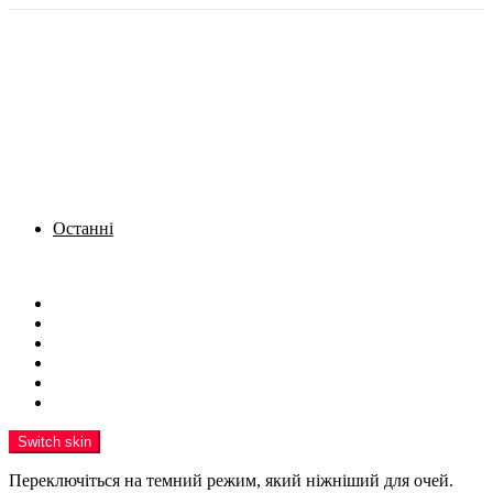
Останні
Menu
Новини
Політика
Кримінал
Фото
Надіслати новину
Реклама на сайті
Switch skin
Переключіться на темний режим, який ніжніший для очей.