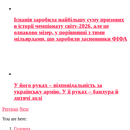
Іспанія заробила найбільшу суму призових
в історії чемпіонату світу-2026, але це
однаково мізер, у порівнянні з тими
мільярдами, що заробили засновники ФІФА
У його руках – відповідальність за
українську армію. У її руках – бандура й
дитячі долі
Previous
Next
You are here:
Головна