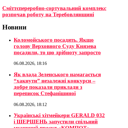
Сміттєпереробно-сортувальний комплекс
розпочав роботу на Теребовлянщині
Новини
Коломойського посадять. Якщо
голову Верховного Суду Князева
посадили, то цю дрібноту запросто
06.08.2026, 18:16
Як влада Зеленського намагається
“хакнути” незалежні конкурси –
добре показали приклади з
переписок Стефанішиної
06.08.2026, 18:12
Українські хітмейкери GERALD 032
і ШЕРШЕНЬ запустили спільний
музичний проєкт «КОМПОТ»