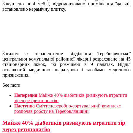
Закуплено нові меблі, відремонтовано приміщення їдальні,
встановлено керамічну плитку.
Загалом ж терапевтичне відділення Теребовлянської
центральної комунальної районної лікарні розраховане на 45
стаціонарних ліжок, які розміщені в 9 палатах. Відділ
оснащений медичною апаратурою і засобами медичного
призначення.
See more
Попередня
Майже 40% діабетиків ризикують втратити
зір через ретинопатію
Наступна
Сміттєпереробно-сортувальний комплекс
розпочав роботу на Теребовлянщині
Майже 40% діабетиків ризикують втратити зір
через ретинопатію