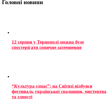
Головні новини
12 серпня у Тернополі можна буде
спостерігати сонячне затемнення
“Культура єднає”: на Світязі відбувся
фестиваль української спадщини, мистецтва
та єдності