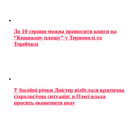
До 10 серпня можна приносити книги на
“Книжкову площу” у Тернополі та
Теребовлі
У басейні річки Дністер відбулася критична
гідрологічна ситуація: в Одесі влада
просить економити воду