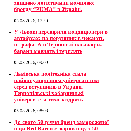
знищено логістичний комплекс
бренду “PUMA” в Україні.
05.08.2026, 17:20
У Львові перевірили кондиціонери в
автобусах: на порушників чекають
штрафи. А в Тернополі пасажири-
барани мовчать і терплять
05.08.2026, 09:09
Львівська політехніка стала
найпопулярнішим університетом
серед вступників в Україні.
Тернопільські хабарницькі
університети тихо заздрять
05.08.2026, 08:08
До свого 50-річчя бренд замороженої
піци Red Baron створив піцу з 50