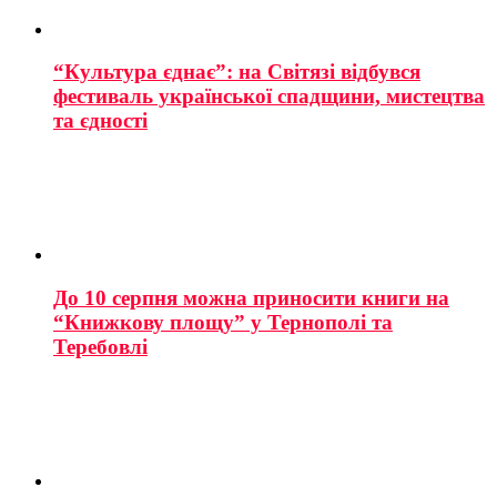
“Культура єднає”: на Світязі відбувся
фестиваль української спадщини, мистецтва
та єдності
До 10 серпня можна приносити книги на
“Книжкову площу” у Тернополі та
Теребовлі