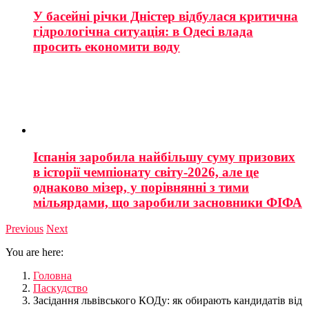
У басейні річки Дністер відбулася критична
гідрологічна ситуація: в Одесі влада
просить економити воду
Іспанія заробила найбільшу суму призових
в історії чемпіонату світу-2026, але це
однаково мізер, у порівнянні з тими
мільярдами, що заробили засновники ФІФА
Previous
Next
You are here:
Головна
Паскудство
Засідання львівського КОДу: як обирають кандидатів від