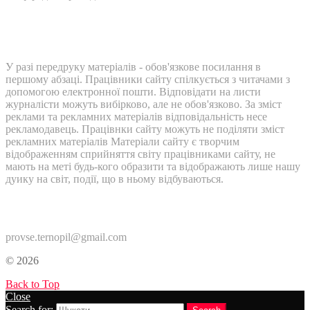
У разі передруку матеріалів - обов'язкове посилання в
першому абзаці. Працівники сайту спілкується з читачами з
допомогою електронної пошти. Відповідати на листи
журналісти можуть вибірково, але не обов'язково. За зміст
реклами та рекламних матеріалів відповідальність несе
рекламодавець. Працівнки сайту можуть не поділяти зміст
рекламних матеріалів Матеріали сайту є творчим
відображенням сприйняття світу працівниками сайту, не
мають на меті будь-кого образити та відображають лише нашу
дуику на світ, події, що в ньому відбуваються.
Контакти:
provse.ternopil@gmail.com
© 2026
Back to Top
Close
Search for: