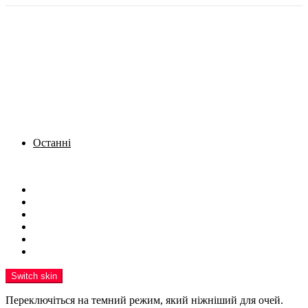
Останні
Menu
Новини
Політика
Кримінал
Фото
Надіслати новину
Реклама на сайті
Switch skin
Переключіться на темний режим, який ніжніший для очей.