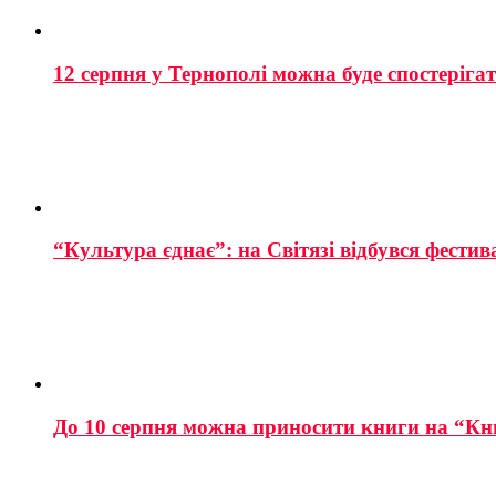
12 серпня у Тернополі можна буде спостеріга
“Культура єднає”: на Світязі відбувся фестив
До 10 серпня можна приносити книги на “Кн