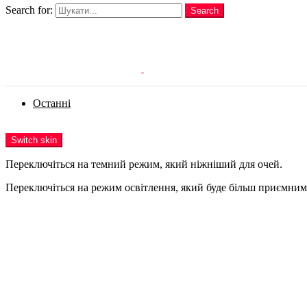
Search for:
Search
Login
Останні
Menu
Switch skin
Переключіться на темний режим, який ніжніший для очей.
Переключіться на режим освітлення, який буде більш приємним 
Login