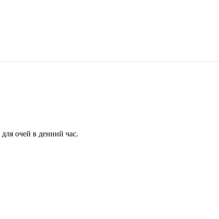
для очей в денний час.