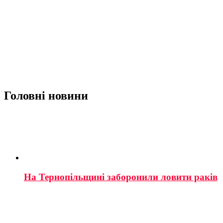
Головні новини
На Тернопільщині заборонили ловити раків