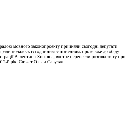
 радою мовного законопроекту прийняли сьогодні депутати
облради почалось із годинним запізненням, проте вже до обіду
страції Валентина Хоптяна, вкотре перенесли розгляд звіту про
012-й рік. Сюжет Ольги Савуляк.