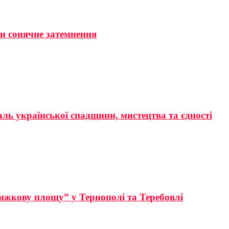
ти сонячне затемнення
аль української спадщини, мистецтва та єдності
ижкову площу” у Тернополі та Теребовлі