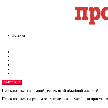
Останні
Menu
Новини
Політика
Кримінал
Фото
Надіслати новину
Реклама на сайті
Switch skin
Переключіться на темний режим, який ніжніший для очей.
Переключіться на режим освітлення, який буде більш приємним 
шукати