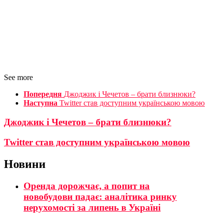
See more
Попередня
Джоджик і Чечетов – брати близнюки?
Наступна
Twitter став доступним українською мовою
Джоджик і Чечетов – брати близнюки?
Twitter став доступним українською мовою
Новини
Оренда дорожчає, а попит на
новобудови падає: аналітика ринку
нерухомості за липень в Україні