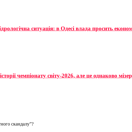
ідрологічна ситуація: в Одесі влада просить еконо
сторії чемпіонату світу-2026, але це однаково мізе
тного скандалу”?