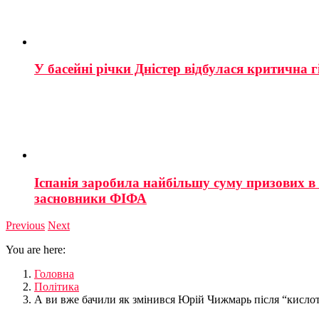
У басейні річки Дністер відбулася критична г
Іспанія заробила найбільшу суму призових в і
засновники ФІФА
Previous
Next
You are here:
Головна
Політика
А ви вже бачили як змінився Юрій Чижмарь після “кисло