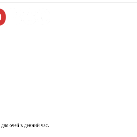
для очей в денний час.