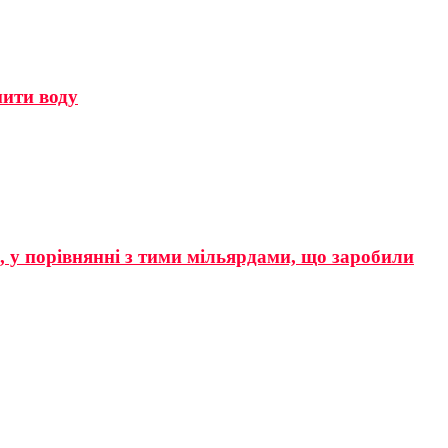
мити воду
р, у порівнянні з тими мільярдами, що заробили