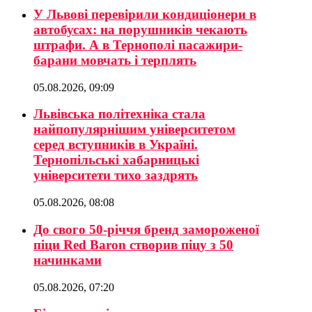
У Львові перевірили кондиціонери в
автобусах: на порушників чекають
штрафи. А в Тернополі пасажири-
барани мовчать і терплять
05.08.2026, 09:09
Львівська політехніка стала
найпопулярнішим університетом
серед вступників в Україні.
Тернопільські хабарницькі
університети тихо заздрять
05.08.2026, 08:08
До свого 50-річчя бренд замороженої
піци Red Baron створив піцу з 50
начинками
05.08.2026, 07:20