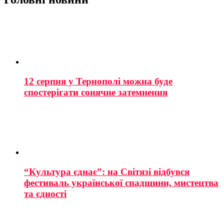
12 серпня у Тернополі можна буде
спостерігати сонячне затемнення
“Культура єднає”: на Світязі відбувся
фестиваль української спадщини, мистецтва
та єдності