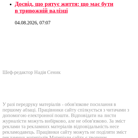
Досвід, що рятує життя: що має бути
в тривожній валізці
04.08.2026, 07:07
Шеф-редактор Надія Сеник
У разі передруку матеріалів - обов'язкове посилання в
першому абзаці. Працівники сайту спілкується з читачами з
допомогою електронної пошти. Відповідати на листи
журналісти можуть вибірково, але не обов'язково. За зміст
реклами та рекламних матеріалів відповідальність несе
рекламодавець. Працівнки сайту можуть не поділяти зміст
рекламних матеріалів Матеріали сайту є творчим