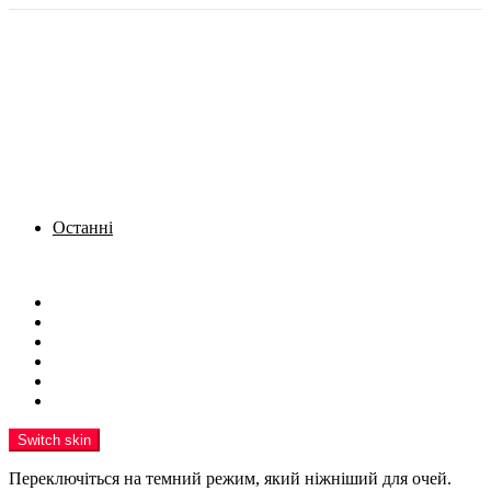
Останні
Menu
Новини
Політика
Кримінал
Фото
Надіслати новину
Реклама на сайті
Switch skin
Переключіться на темний режим, який ніжніший для очей.