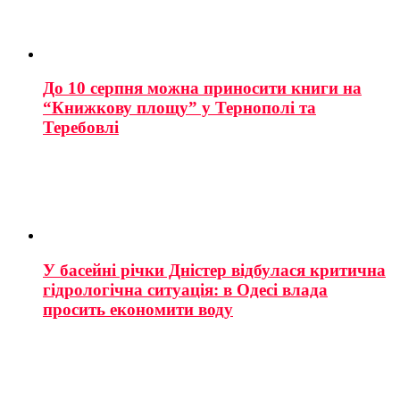
До 10 серпня можна приносити книги на
“Книжкову площу” у Тернополі та
Теребовлі
У басейні річки Дністер відбулася критична
гідрологічна ситуація: в Одесі влада
просить економити воду