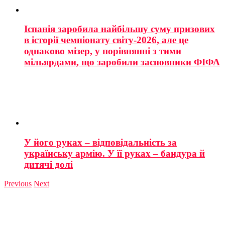
Іспанія заробила найбільшу суму призових
в історії чемпіонату світу-2026, але це
однаково мізер, у порівнянні з тими
мільярдами, що заробили засновники ФІФА
У його руках – відповідальність за
українську армію. У її руках – бандура й
дитячі долі
Previous
Next