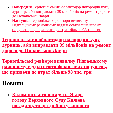
Попередня
Тернопільський облавтодор нагородив купу
дурниць, аби виправдати 39 мільйонів на ремонт дороги
до Почаївської Лаври
Наступна
Тернопільські ревізори виявилиу
Підгаєцькому районному відділі освіти фінансових
порушень, що призвели до втрат більше 98 тис. грн
Тернопільський облавтодор нагородив купу
дурниць, аби виправдати 39 мільйонів на ремонт
дороги до Почаївської Лаври
Тернопільські ревізори виявилиу Підгаєцькому
районному відділі освіти фінансових порушень,
що призвели до втрат більше 98 тис. грн
Новини
Коломойського посадять. Якщо
голову Верховного Суду Князева
посадили, то цю дрібноту запросто