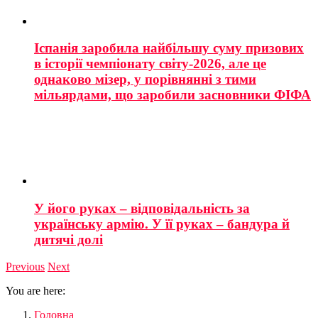
Іспанія заробила найбільшу суму призових
в історії чемпіонату світу-2026, але це
однаково мізер, у порівнянні з тими
мільярдами, що заробили засновники ФІФА
У його руках – відповідальність за
українську армію. У її руках – бандура й
дитячі долі
Previous
Next
You are here:
Головна