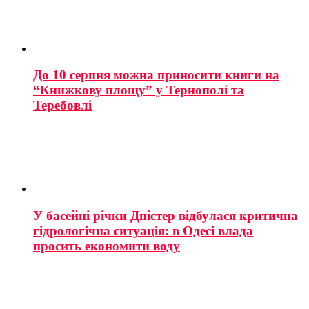
До 10 серпня можна приносити книги на
“Книжкову площу” у Тернополі та
Теребовлі
У басейні річки Дністер відбулася критична
гідрологічна ситуація: в Одесі влада
просить економити воду