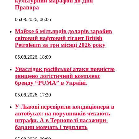
культурний марафон до Дня
Прапора
06.08.2026, 06:06
Майже 6 мільярдів доларів заробив
світовий нафтовий гігант British
Petroleum за три місяці 2026 року
05.08.2026, 18:00
Унаслідок російської атаки повністю
знищено логістичний комплекс
бренду “PUMA” в Україні.
05.08.2026, 17:20
У Львові перевірили кондиціонери в
автобусах: на порушників чекають
штрафи. А в Тернополі пасажири-
барани мовчать і терплять