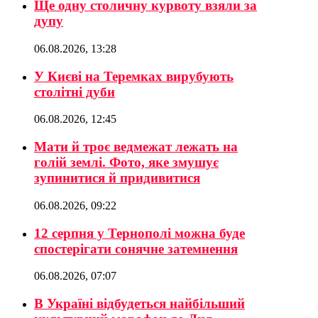
Ще одну столичну курвоту взяли за
дупу
06.08.2026, 13:28
У Києві на Теремках вирубують
столітні дуби
06.08.2026, 12:45
Мати й троє ведмежат лежать на
голій землі. Фото, яке змушує
зупинитися й придивитися
06.08.2026, 09:22
12 серпня у Тернополі можна буде
спостерігати сонячне затемнення
06.08.2026, 07:07
В Україні відбудеться найбільший