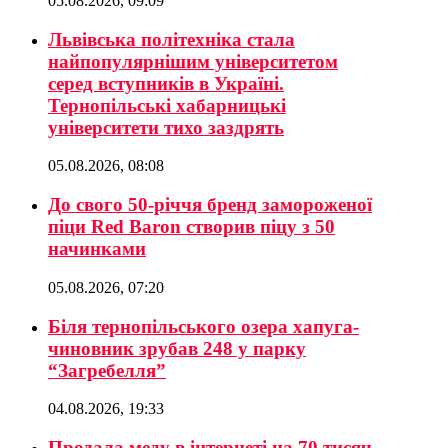
05.08.2026, 09:09
Львівська політехніка стала
найпопулярнішим університетом
серед вступників в Україні.
Тернопільські хабарницькі
університети тихо заздрять
05.08.2026, 08:08
До свого 50-річчя бренд замороженої
піци Red Baron створив піцу з 50
начинками
05.08.2026, 07:20
Біля тернопільського озера хапуга-
чиновник зрубав 248 у парку
“Загребелля”
04.08.2026, 19:33
Продала меду в інтернеті на 70 тисяч