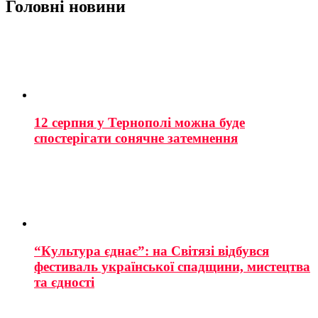
Головні новини
12 серпня у Тернополі можна буде
спостерігати сонячне затемнення
“Культура єднає”: на Світязі відбувся
фестиваль української спадщини, мистецтва
та єдності