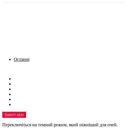
Останні
Menu
Новини
Політика
Кримінал
Фото
Надіслати новину
Реклама на сайті
Switch skin
Переключіться на темний режим, який ніжніший для очей.