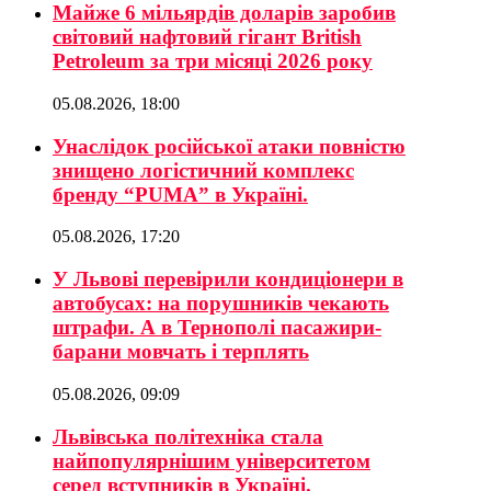
Майже 6 мільярдів доларів заробив
світовий нафтовий гігант British
Petroleum за три місяці 2026 року
05.08.2026, 18:00
Унаслідок російської атаки повністю
знищено логістичний комплекс
бренду “PUMA” в Україні.
05.08.2026, 17:20
У Львові перевірили кондиціонери в
автобусах: на порушників чекають
штрафи. А в Тернополі пасажири-
барани мовчать і терплять
05.08.2026, 09:09
Львівська політехніка стала
найпопулярнішим університетом
серед вступників в Україні.