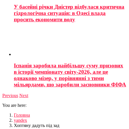
У басейні річки Дністер відбулася критична
гідрологічна ситуація: в Одесі влада
просить економити воду
Іспанія заробила найбільшу суму призових
в історії чемпіонату світу-2026, але це
однаково мізер, у порівнянні з тими
мільярдами, що заробили засновники ФІФА
Previous
Next
You are here:
Головна
yandex
Хоптяну дадуть під зад