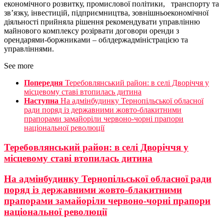
економічного розвитку, промислової політики, транспорту та
зв’язку, інвестицій, підприємництва, зовнішньоекономічної
діяльності прийняла рішення рекомендувати управлінню
майнового комплексу розірвати договори оренди з
орендарями-боржниками – облдержадміністрацією та
управліннями.
See more
Попередня
Теребовлянський район: в селі Дворіччя у
місцевому ставі втопилась дитина
Наступна
На адмінбудинку Тернопільської обласної
ради поряд із державними жовто-блакитними
прапорами замайоріли червоно-чорні прапори
національної революції
Теребовлянський район: в селі Дворіччя у
місцевому ставі втопилась дитина
На адмінбудинку Тернопільської обласної ради
поряд із державними жовто-блакитними
прапорами замайоріли червоно-чорні прапори
національної революції