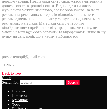
першому абзаці. Працівники сайту спілкується з читачами з
допомогою електронної пошти. Відповідати на листи
журналісти можуть вибірково, але не обов'язково. За зміст
реклами та рекламних матеріалів відповідальність несе
рекламодавець. Працівнки сайту можуть не поділяти зміст
рекламних матеріалів Матеріали сайту є творчим
відображенням сприйняття світу працівниками сайту, не
мають на меті будь-кого образити та відображають лише нашу
дуику на світ, події, що в ньому відбуваються.
Контакти:
provse.ternopil@gmail.com
© 2026
Back to Top
Close
Search for:
Search
Новини
Політика
Кримінал
Фото
Надіслати новину