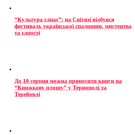
“Культура єднає”: на Світязі відбувся
фестиваль української спадщини, мистецтва
та єдності
До 10 серпня можна приносити книги на
“Книжкову площу” у Тернополі та
Теребовлі