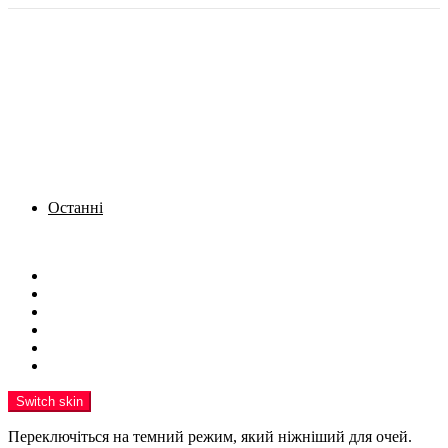
Останні
Menu
Новини
Політика
Кримінал
Фото
Надіслати новину
Реклама на сайті
Switch skin
Переключіться на темний режим, який ніжніший для очей.