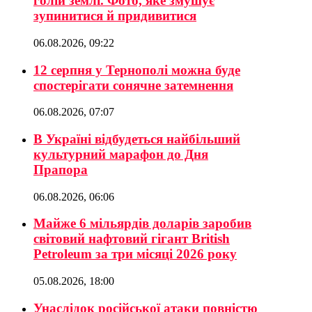
голій землі. Фото, яке змушує
зупинитися й придивитися
06.08.2026, 09:22
12 серпня у Тернополі можна буде
спостерігати сонячне затемнення
06.08.2026, 07:07
В Україні відбудеться найбільший
культурний марафон до Дня
Прапора
06.08.2026, 06:06
Майже 6 мільярдів доларів заробив
світовий нафтовий гігант British
Petroleum за три місяці 2026 року
05.08.2026, 18:00
Унаслідок російської атаки повністю