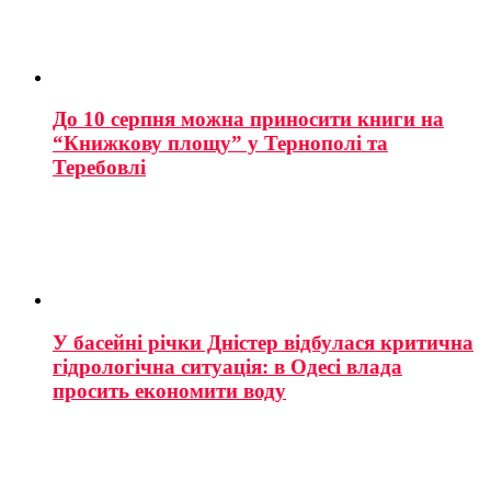
До 10 серпня можна приносити книги на
“Книжкову площу” у Тернополі та
Теребовлі
У басейні річки Дністер відбулася критична
гідрологічна ситуація: в Одесі влада
просить економити воду