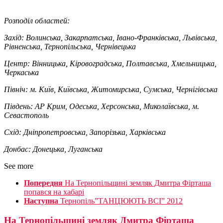
Розподіл областей:
Захід:
Волинська, Закарпатська, Івано-Франківська, Львівська,
Рівненська, Тернопільська, Чернівецька
Центр:
Вінницька, Кіровоградська, Полтавська, Хмельницька,
Черкаська
Північ:
м. Київ, Київська, Житомирська, Сумська, Чернігівська
Південь:
АР Крим, Одеська, Херсонська, Миколаївська, м.
Севастополь
Схід:
Дніпропетровська, Запорізька, Харківська
Донбас:
Донецька, Луганська
See more
Попередня
На Тернопільщині земляк Дмитра Фірташа
попався на хабарі
Наступна
Тернопіль”ТАНЦЮЮТЬ ВСІ” 2012
На Тернопільщині земляк Дмитра Фірташа