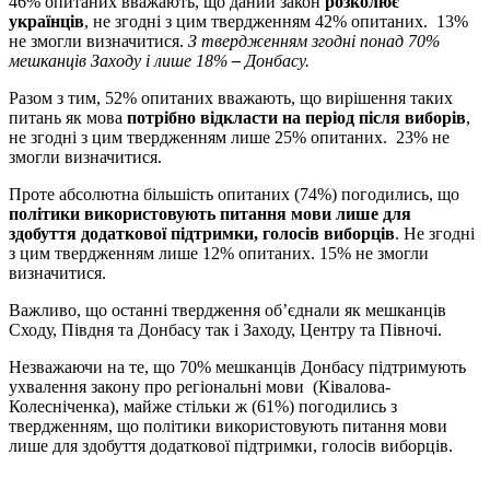
46% опитаних вважають, що даний закон
розколює
українців
, не згодні з цим твердженням 42% опитаних. 13%
не змогли визначитися.
З твердженням згодні понад 70%
мешканців Заходу і лише 18%
–
Донбасу.
Разом з тим, 52% опитаних вважають, що вирішення таких
питань як мова
потрібно відкласти на період після виборів
,
не згодні з цим твердженням лише 25% опитаних. 23% не
змогли визначитися.
Проте абсолютна більшість опитаних (74%) погодились, що
політики використовують питання мови лише для
здобуття додаткової підтримки, голосів виборців
. Не згодні
з цим твердженням лише 12% опитаних. 15% не змогли
визначитися.
Важливо, що останні твердження об’єднали як мешканців
Сходу, Півдня та Донбасу так і Заходу, Центру та Півночі.
Незважаючи на те, що 70% мешканців Донбасу підтримують
ухвалення закону про регіональні мови (Ківалова-
Колесніченка), майже стільки ж (61%) погодились з
твердженням, що політики використовують питання мови
лише для здобуття додаткової підтримки, голосів виборців.