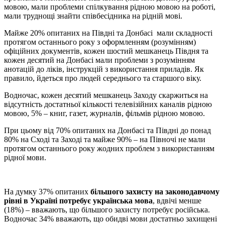
мовою, мали проблеми спiлкування рiдною мовою на роботi,
мали труднощі знайти спiвбесiдника на рiднiй мовi.
Майже 20% опитаних на Півдні та Донбасі мали складності
протягом останнього року з оформленням (розумінням)
офіційних документів, кожен шостий мешканець Півдня та
кожен десятий на Донбасі мали проблеми з розумінням
анотацій до ліків, інструкцій з використання приладів. Як
правило, йдеться про людей середнього та старшого віку.
Водночас, кожен десятий мешканець Заходу скаржиться на
відсутність достатньої кількості телевізійних каналів рідною
мовою, 5% – книг, газет, журналів, фiльмів рiдною мовою.
При цьому від 70% опитаних на Донбасі та Півдні до понад
80% на Сході та Заході та майже 90% – на Півночі не мали
протягом останнього року жодних проблем з використанням
рідної мови.
На думку 37% опитаних
більшого захисту на законодавчому
рівні в Україні потребує українська мова
, вдвічі менше
(18%) – вважають, що більшого захисту потребує російська.
Водночас 34% вважають, що обидві мови достатньо захищені