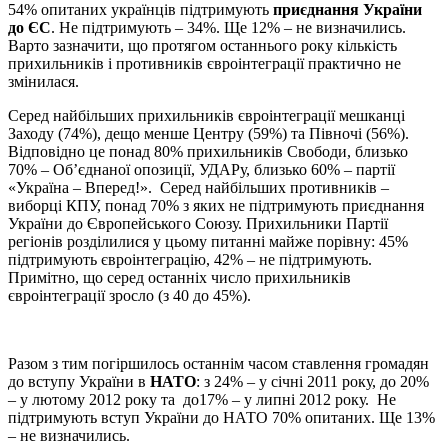
54% опитаних українців підтримують
приєднання України
до ЄС
.
Не підтримують – 34%. Ще 12% – не визначились.
Варто зазначити, що протягом останнього року кількість
прихильників і противників євроінтеграції практично не
змінилася.
Серед найбільших прихильників євроінтеграції мешканці
Заходу (74%), дещо менше Центру (59%) та Півночі (56%).
Відповідно це понад 80% прихильників Свободи, близько
70% – Об’єднаної опозиції, УДАРу, близько 60% – партії
«Україна – Вперед!». Серед найбільших противників –
виборці КПУ, понад 70% з яких не підтримують приєднання
України до Європейського Союзу. Прихильники Партії
регіонів розділилися у цьому питанні майже порівну: 45%
підтримують євроінтеграцію, 42% – не підтримують.
Примітно, що серед останніх число прихильників
євроінтеграції зросло (з 40 до 45%).
Разом з тим погіршилось останнім часом ставлення громадян
до вступу України в
НАТО
: з 24% – у січні 2011 року, до 20%
– у лютому 2012 року та до17% – у липні 2012 року. Не
підтримують вступ України до НАТО 70% опитаних. Ще 13%
– не визначились.