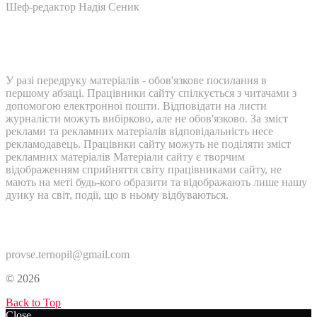
Шеф-редактор Надія Сеник
У разі передруку матеріалів - обов'язкове посилання в
першому абзаці. Працівники сайту спілкується з читачами з
допомогою електронної пошти. Відповідати на листи
журналісти можуть вибірково, але не обов'язково. За зміст
реклами та рекламних матеріалів відповідальність несе
рекламодавець. Працівнки сайту можуть не поділяти зміст
рекламних матеріалів Матеріали сайту є творчим
відображенням сприйняття світу працівниками сайту, не
мають на меті будь-кого образити та відображають лише нашу
дуику на світ, події, що в ньому відбуваються.
Контакти:
provse.ternopil@gmail.com
© 2026
Back to Top
Close