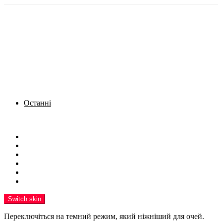
Останні
Menu
Новини
Політика
Кримінал
Фото
Надіслати новину
Реклама на сайті
Switch skin
Переключіться на темний режим, який ніжніший для очей.