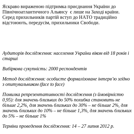
Яскраво вираженою підтримка приєднання України до
Північноатлантичного Альянсу є лише на Заході країни.
Серед прихильників партій вступ до НАТО традиційно
відстоюють, передусім, прихильники Свободи.
Аудиторія дослідження: населення України віком від 18 років і
старші
Вибіркова сукупність: 2000 респондентів
Метод дослідження: особисте формалізоване інтерв’ю згідно
з опитувальником (face to face)
Помилка репрезентативності дослідження (з ймовірністю
0,95): для значень близьких до 50% похибка становить не
більше 2,2%, для значень близьких до 30% – не більше 2%, для
значень близьких до 10% – не більше 1,3%, для значень близьких
до 5% – не більше 1%
Терміни проведення дослідження: 14 – 27 липня 2012 р.