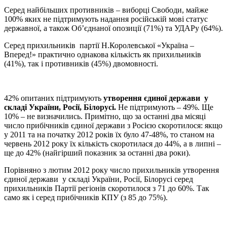
Серед найбільших противників – виборці Свободи, майже
100% яких не підтримують надання російській мові статус
державної, а також Об’єднаної опозиції (71%) та УДАРу (64%).
Серед прихильників партії Н.Королевської «Україна –
Вперед!» практично однакова кількість як прихильників
(41%), так і противників (45%) двомовності.
42% опитаних підтримують
утворення єдиної держави у
складі України, Росії, Білорусі.
Не підтримують – 49%. Ще
10% – не визначились. Примітно, що за останні два місяці
число прибічників єдиної держави з Росією скоротилося: якщо
у 2011 та на початку 2012 років їх було 47-48%, то станом на
червень 2012 року їх кількість скоротилася до 44%, а в липні –
ще до 42% (найгірший показник за останні два роки).
Порівняно з лютим 2012 року число прихильників утворення
єдиної держави у складі України, Росії, Білорусі серед
прихильників Партії регіонів скоротилося з 71 до 60%. Так
само як і серед прибічників КПУ (з 85 до 75%).