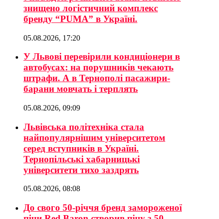
знищено логістичний комплекс
бренду “PUMA” в Україні.
05.08.2026, 17:20
У Львові перевірили кондиціонери в
автобусах: на порушників чекають
штрафи. А в Тернополі пасажири-
барани мовчать і терплять
05.08.2026, 09:09
Львівська політехніка стала
найпопулярнішим університетом
серед вступників в Україні.
Тернопільські хабарницькі
університети тихо заздрять
05.08.2026, 08:08
До свого 50-річчя бренд замороженої
піци Red Baron створив піцу з 50