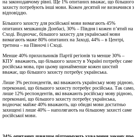
на законодавчому рівні. Ще 1% опитаних вважає, що більшого
захисту потребують інші мови. Кожен десятий не визначився з
відповіддю.
Більшого захисту для російської мови вимагають 45%
опитаних мешканців Донбасі, 30% – Півдня і кожен п’ятий на
Сході. Водночас, більшого захисту для української мови
вимагають маже 80% опитаних на Заході, 44% – в Центрі,
третина – на Півночі і Сході.
Менше 40% прихильників Партії регіонів та менше 30% –
КПУ вважають, що більшого захисту в Україні потребує саме
російська мова, при цьому щонайменше кожен шостий
вважає, що більшого захисту потребує українська.
Лише 3% респондентів, які вважають українську мову рідною,
переконані, що більшого захисту потребує російська. Так само,
лише 12% респондентів, які вважають російську мову рідною,
переконані, що більшого захисту потребує українська,
водночас майже 40% вважають, що обидві мови достатньо
захищені і лише 40% – наполягають на більшому захисті саме
російської мови.
34% опитаних швидше підтримують ухвалення закону про