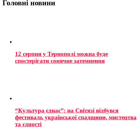
Головні новини
12 серпня у Тернополі можна буде
спостерігати сонячне затемнення
“Культура єднає”: на Світязі відбувся
фестиваль української спадщини, мистецтва
та єдності