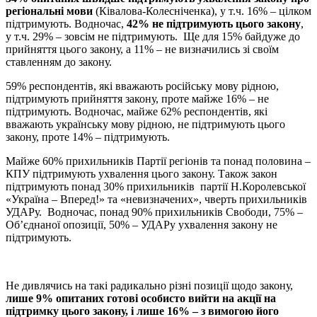
регіональні мови
(Ківалова-Колесніченка), у т.ч. 16% – цілком
підтримують. Водночас,
42% не підтримують цього закону
,
у т.ч. 29% – зовсім не підтримують. Ще для 15% байдуже до
прийняття цього закону, а 11% – не визначились зі своїм
ставленням до закону.
59% респондентів, які вважають російську мову рідною,
підтримують прийняття закону, проте майже 16% – не
підтримують. Водночас, майже 62% респондентів, які
вважають українську мову рідною, не підтримують цього
закону, проте 14% – підтримують.
Майже 60% прихильників Партії регіонів та понад половина –
КПУ підтримують ухвалення цього закону. Також закон
підтримують понад 30% прихильників партії Н.Королевської
«Україна – Вперед!» та «невизначених», чверть прихильників
УДАРу. Водночас, понад 90% прихильників Свободи, 75% –
Об’єднаної опозиції, 50% – УДАРу ухвалення закону не
підтримують.
Не дивлячись на такі радикально різні позиції щодо закону,
лише 9% опитаних готові особисто вийти на акції на
підтримку цього закону, і лише 16% – з вимогою його