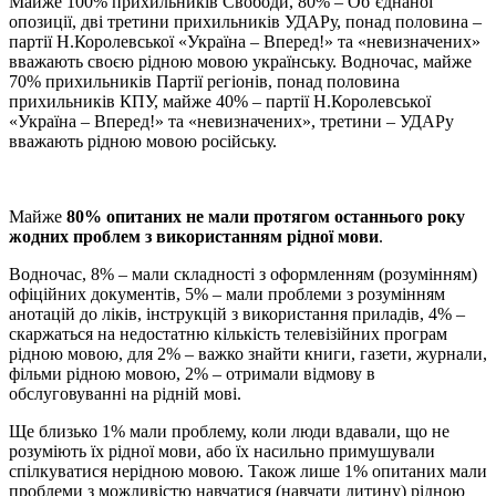
Майже 100% прихильників Свободи, 80% – Об’єднаної
опозиції, дві третини прихильників УДАРу, понад половина –
партії Н.Королевської «Україна – Вперед!» та «невизначених»
вважають своєю рідною мовою українську. Водночас, майже
70% прихильників Партії регіонів, понад половина
прихильників КПУ, майже 40% – партії Н.Королевської
«Україна – Вперед!» та «невизначених», третини – УДАРу
вважають рідною мовою російську.
Майже
80% опитаних не мали протягом останнього року
жодних проблем з використанням рідної мови
.
Водночас, 8% – мали складності з оформленням (розумінням)
офіційних документів, 5% – мали проблеми з розумінням
анотацій до ліків, інструкцій з використання приладів, 4% –
скаржаться на недостатню кiлькiсть телевiзiйних програм
рiдною мовою, для 2% – важко знайти книги, газети, журнали,
фiльми рiдною мовою, 2% – отримали відмову в
обслуговуванні на рідній мові.
Ще близько 1% мали проблему, коли люди вдавали, що не
розуміють їх рідної мови, або їх насильно примушували
спiлкуватися нерiдною мовою. Також лише 1% опитаних мали
проблеми з можливiстю навчатися (навчати дитину) рiдною