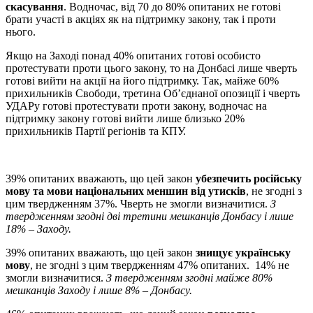
скасування
. Водночас, від 70 до 80% опитаних не готові
брати участі в акціях як на підтримку закону, так і проти
нього.
Якщо на Заході понад 40% опитаних готові особисто
протестувати проти цього закону, то на Донбасі лише чверть
готові вийти на акції на його підтримку. Так, майже 60%
прихильників Свободи, третина Об’єднаної опозиції і чверть
УДАРу готові протестувати проти закону, водночас на
підтримку закону готові вийти лише близько 20%
прихильників Партії регіонів та КПУ.
39% опитаних вважають, що цей закон
убезпечить російську
мову та мови національних меншин від утисків
, не згодні з
цим твердженням 37%. Чверть не змогли визначитися.
З
твердженням згодні дві третини мешканців Донбасу і лише
18% – Заходу.
39% опитаних вважають, що цей закон
знищує українську
мову
, не згодні з цим твердженням 47% опитаних. 14% не
змогли визначитися.
З твердженням згодні майже 80%
мешканців Заходу і лише 8% – Донбасу.