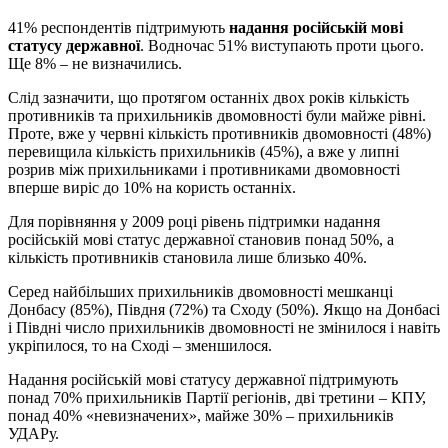
41% респондентів підтримують
надання російській мові
статусу державної
. Водночас 51% виступають проти цього.
Ще 8% – не визначились.
Слід зазначити, що протягом останніх двох років кількість
противників та прихильників двомовності були майже рівні.
Проте, вже у червні кількість противників двомовності (48%)
перевищила кількість прихильників (45%), а вже у липні
розрив між прихильниками і противниками двомовності
вперше виріс до 10% на користь останніх.
Для порівняння у 2009 році рівень підтримки надання
російській мові статус державної становив понад 50%, а
кількість противників становила лише близько 40%.
Серед найбільших прихильників двомовності мешканці
Донбасу (85%), Півдня (72%) та Сходу (50%). Якщо на Донбасі
і Півдні число прихильників двомовності не змінилося і навіть
укріпилося, то на Сході – зменшилося.
Надання російській мові статусу державної підтримують
понад 70% прихильників Партії регіонів, дві третини – КПУ,
понад 40% «невизначених», майже 30% – прихильників
УДАРу.