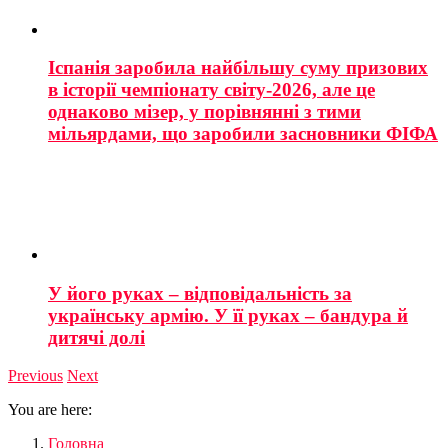
Іспанія заробила найбільшу суму призових
в історії чемпіонату світу-2026, але це
однаково мізер, у порівнянні з тими
мільярдами, що заробили засновники ФІФА
У його руках – відповідальність за
українську армію. У її руках – бандура й
дитячі долі
Previous
Next
You are here:
Головна