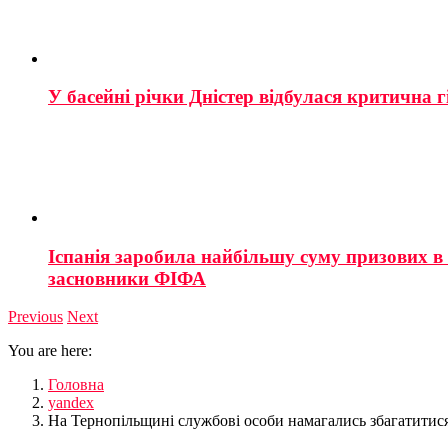
У басейні річки Дністер відбулася критична г
Іспанія заробила найбільшу суму призових в і
засновники ФІФА
Previous
Next
You are here:
Головна
yandex
На Тернопільщині службові особи намагались збагатитис