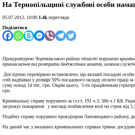
На Тернопільщині службові особи нама
05.07.2012, 10:00
1.4k
перегляди
Поділитися
Прокуратурою Чортківського району області порушено криміна
привласнення та розтрати бюджетних коштів, шляхом службово
Дослідчою перевіркою встановлено, що вказані посадові особи
собі надбавки у розмірі 50% посадового окладу оплати праці за
суму понад 14 тис. грн. Окрім цього, 5-ти працівникам геріатр
грн.
Кримінальну справу порушено за ст.ст. 191 ч.3, 366 ч.1 КК Ук
загрожує покарання у вигляді позбавлення волі на строк від 3 д
Подібну справу порушено прокурором Лановецького району, де 
На даний час у вказаних кримінальних справах триває досудове