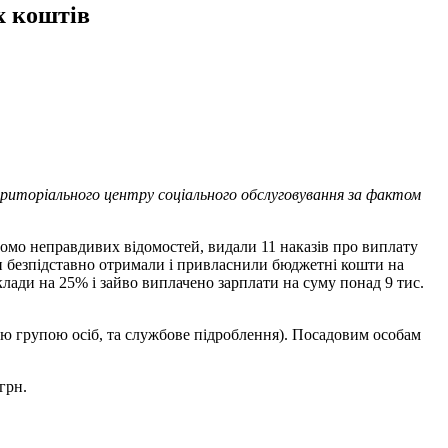
х коштів
иторіального центру соціального обслуговування за фактом
домо неправдивих відомостей, видали 11 наказів про виплату
они безпідставно отримали і привласнили бюджетні кошти на
клади на 25% і зайво виплачено зарплати на суму понад 9 тис.
ою групою осіб, та службове підроблення). Посадовим особам
грн.