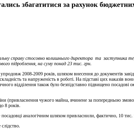
гались збагатитися за рахунок бюджетни
льну справу стосовно колишнього директора та заступника тер
го підроблення, на суму понад 23 тис. грн.
 упродовж 2008-2009 років, шляхом внесення до документів заві
 складність та напруженість в роботі. На підставі цих наказів в
ичного відділення також було безпідставно підвищено посадові о
раїни (привласнення чужого майна, вчинене за попередньою змов
о 8 років.
посадовці аналогічним шляхом привласнили, фактично, 10 тис. 
 слідство.