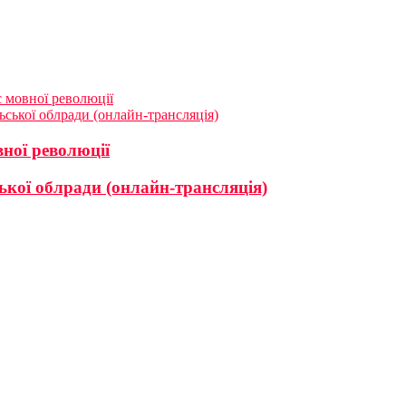
с мовної революції
ьської облради (онлайн-трансляція)
вної революції
ької облради (онлайн-трансляція)