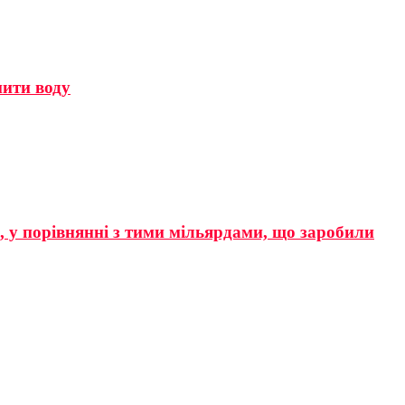
мити воду
р, у порівнянні з тими мільярдами, що заробили