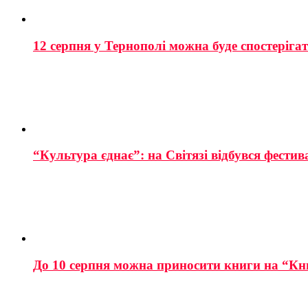
12 серпня у Тернополі можна буде спостеріга
“Культура єднає”: на Світязі відбувся фестив
До 10 серпня можна приносити книги на “Кн