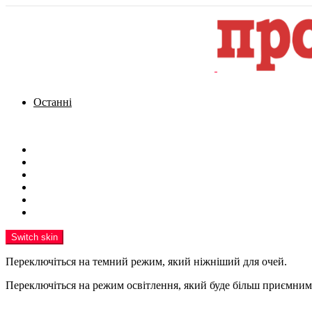
Останні
Menu
Новини
Політика
Кримінал
Фото
Надіслати новину
Реклама на сайті
Switch skin
Переключіться на темний режим, який ніжніший для очей.
Переключіться на режим освітлення, який буде більш приємним 
шукати