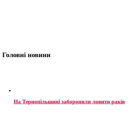
Головні новини
На Тернопільщині заборонили ловити раків