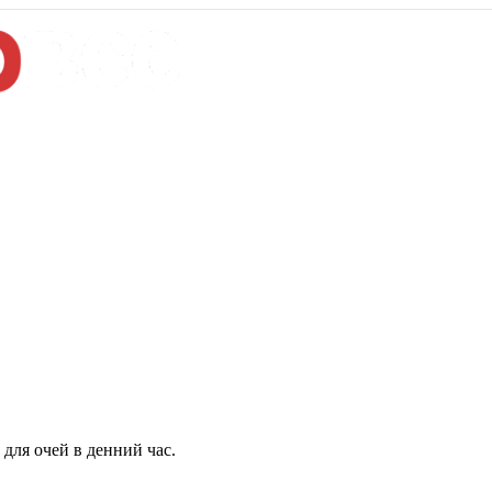
для очей в денний час.