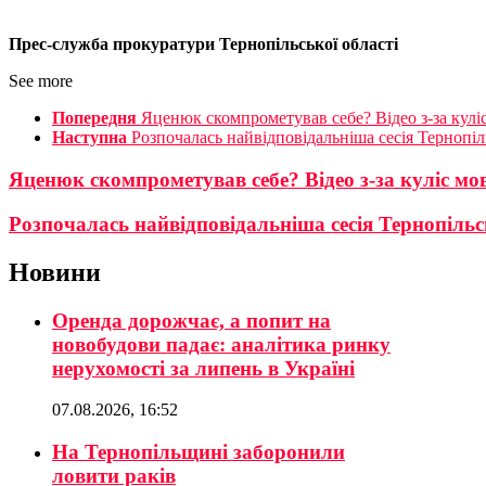
Прес-служба прокуратури Тернопільської області
See more
Попередня
Яценюк скомпрометував себе? Відео з-за кулі
Наступна
Розпочалась найвідповідальніша сесія Тернопіл
Яценюк скомпрометував себе? Відео з-за куліс мо
Розпочалась найвідповідальніша сесія Тернопільс
Новини
Оренда дорожчає, а попит на
новобудови падає: аналітика ринку
нерухомості за липень в Україні
07.08.2026, 16:52
На Тернопільщині заборонили
ловити раків