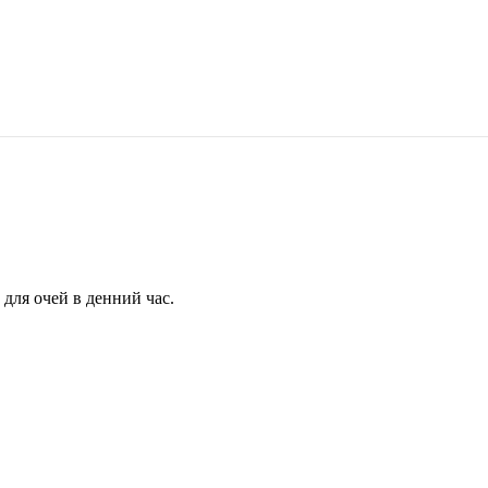
для очей в денний час.