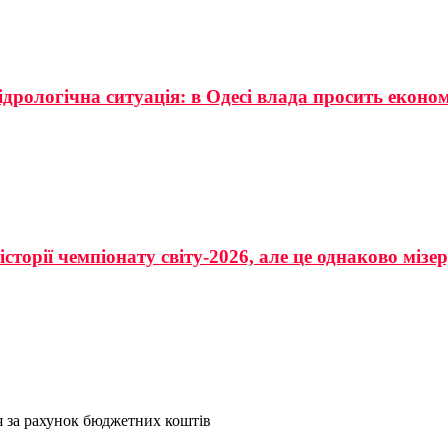
ідрологічна ситуація: в Одесі влада просить еконо
сторії чемпіонату світу-2026, але це однаково мізе
я за рахунок бюджетних коштів