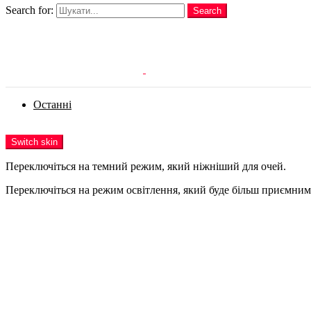
Search for:
Search
Login
Останні
Menu
Switch skin
Переключіться на темний режим, який ніжніший для очей.
Переключіться на режим освітлення, який буде більш приємним 
Login