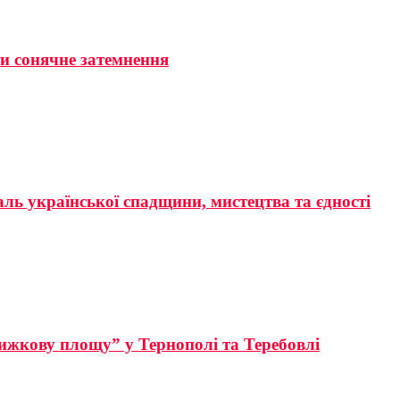
ти сонячне затемнення
аль української спадщини, мистецтва та єдності
ижкову площу” у Тернополі та Теребовлі