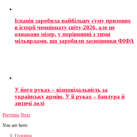
Іспанія заробила найбільшу суму призових
в історії чемпіонату світу-2026, але це
однаково мізер, у порівнянні з тими
мільярдами, що заробили засновники ФІФА
У його руках – відповідальність за
українську армію. У її руках – бандура й
дитячі долі
Previous
Next
You are here:
Головна