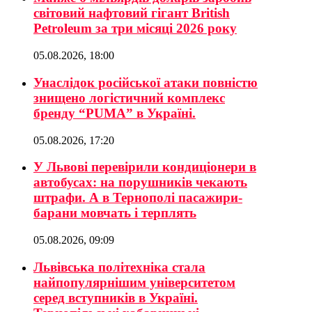
світовий нафтовий гігант British
Petroleum за три місяці 2026 року
05.08.2026, 18:00
Унаслідок російської атаки повністю
знищено логістичний комплекс
бренду “PUMA” в Україні.
05.08.2026, 17:20
У Львові перевірили кондиціонери в
автобусах: на порушників чекають
штрафи. А в Тернополі пасажири-
барани мовчать і терплять
05.08.2026, 09:09
Львівська політехніка стала
найпопулярнішим університетом
серед вступників в Україні.