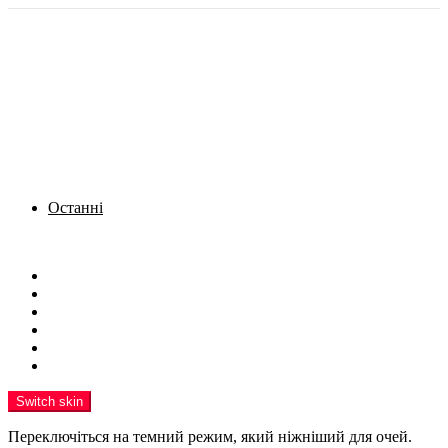
Останні
Menu
Новини
Політика
Кримінал
Фото
Надіслати новину
Реклама на сайті
Switch skin
Переключіться на темний режим, який ніжніший для очей.