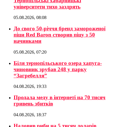
Тернопільські хабарницькі
університети тихо заздрять
05.08.2026, 08:08
До свого 50-річчя бренд замороженої
піци Red Baron створив піцу з 50
начинками
05.08.2026, 07:20
Біля тернопільського озера хапуга-
чиновник зрубав 248 у парку
“Загребелля”
04.08.2026, 19:33
Продала меду в інтернеті на 70 тисяч
гривень збитків
04.08.2026, 18:37
Наловив риби на 5 тисяч доларів