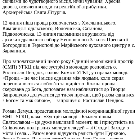
свічками до чудотворного місця, нічні чування, Хресна
дорога, освячення води та релігійної атрибутики,
Архиєрейська Свята Літургія.
12 липня піша проща розпочнеться з Хмельницького,
Кам’янця-Подільського, Волочиська, Сатанова,
Підволочиська, 13 липня паломники вирушають від
архикатедрального собору Непорочного Зачаття Пресвятої
Богородиці в Тернополі до Марійського духовного центру в с.
Зарваниця.
Про започаткований цього року Єдиний молодіжний простір
(ЄМП) УГКЦ під час зустрічі з молоддю розповість о.
Ростислав Пендюк, голова Комісії УГКЦ у справах молоді.
«Проща – це час і місце єднання між людьми, коли серця
переповнюються любов’ю та щирістю. Кожна проща
скерована до Бога, допомагає нам наблизитися до Творця.
Запрошуємо долучатися до тисяч прочан, щоб разом єднатися
з Богом та між собою», – запрошує о. Ростислав Пендюк.
Роман Демуш, представник молодіжної координаційної групи
ЄМП УГКЦ, каже: «Зустріч молоді з Блаженнішим
Святославом – це дуже важливий момент, як і присутність на
Співочому полі різних молодих людей – зі Сходу і Заходу, з
міста і села… Разом вони відчують радість бути Церквою,
бути з Богом. Як казав святий молоді Іван Боско – кожна