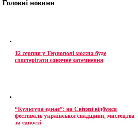
Головні новини
12 серпня у Тернополі можна буде
спостерігати сонячне затемнення
“Культура єднає”: на Світязі відбувся
фестиваль української спадщини, мистецтва
та єдності