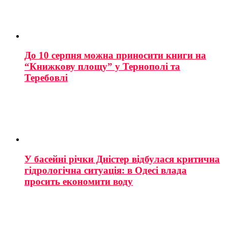
До 10 серпня можна приносити книги на
“Книжкову площу” у Тернополі та
Теребовлі
У басейні річки Дністер відбулася критична
гідрологічна ситуація: в Одесі влада
просить економити воду