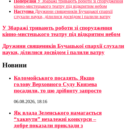
Попередня
У Збаражі тривають роботи зі спорудження
кінно-мистецького театру під відкритим небом
Наступна
Дружини священиків Бучацької єпархії
слухали науки, ділилися досвідом і палили ватру
У Збаражі тривають роботи зі спорудження
кінно-мистецького театру під відкритим небом
Дружини священиків Бучацької єпархії слухали
науки, ділилися досвідом і палили ватру
Новини
Коломойського посадять. Якщо
голову Верховного Суду Князева
посадили, то цю дрібноту запросто
06.08.2026, 18:16
Як влада Зеленського намагається
“хакнути” незалежні конкурси –
добре показали приклади з