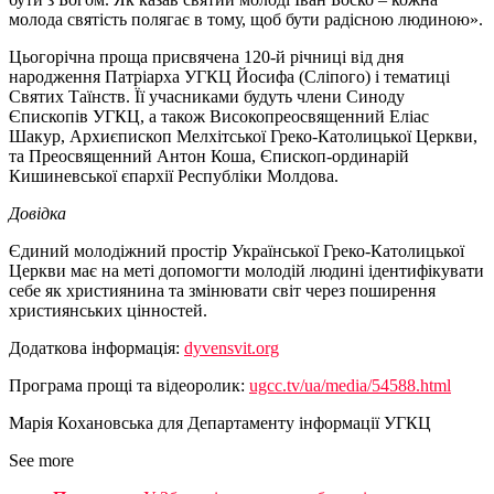
молода святість полягає в тому, щоб бути радісною людиною».
Цьогорічна проща присвячена 120-й річниці від дня
народження Патріарха УГКЦ Йосифа (Сліпого) і тематиці
Святих Таїнств. Її учасниками будуть члени Синоду
Єпископів УГКЦ, а також Високопреосвященний Еліас
Шакур, Архиєпископ Мелхітської Греко-Католицької Церкви,
та Преосвященний Антон Коша, Єпископ-ординарій
Кишиневської єпархії Республіки Молдова.
Довідка
Єдиний молодіжний простір Української Греко-Католицької
Церкви має на меті допомогти молодій людині ідентифікувати
себе як християнина та змінювати світ через поширення
християнських цінностей.
Додаткова інформація:
dyvensvit.org
Програма прощі та відеоролик:
ugcc.tv/ua/media/54588.html
Марія Кохановська для Департаменту інформації УГКЦ
See more