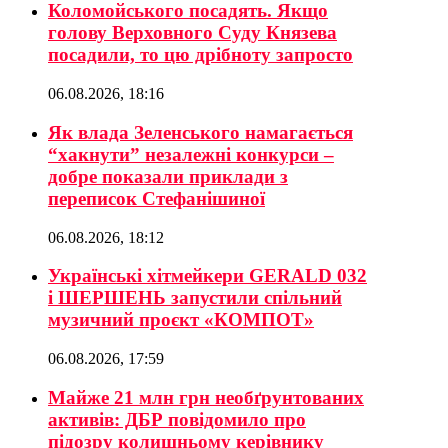
Коломойського посадять. Якщо
голову Верховного Суду Князева
посадили, то цю дрібноту запросто
06.08.2026, 18:16
Як влада Зеленського намагається
“хакнути” незалежні конкурси –
добре показали приклади з
переписок Стефанішиної
06.08.2026, 18:12
Українські хітмейкери GERALD 032
і ШЕРШЕНЬ запустили спільний
музичний проєкт «КОМПОТ»
06.08.2026, 17:59
Майже 21 млн грн необґрунтованих
активів: ДБР повідомило про
підозру колишньому керівнику