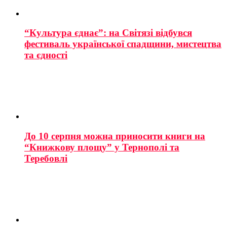
“Культура єднає”: на Світязі відбувся
фестиваль української спадщини, мистецтва
та єдності
До 10 серпня можна приносити книги на
“Книжкову площу” у Тернополі та
Теребовлі