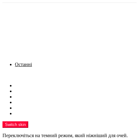
Останні
Menu
Новини
Політика
Кримінал
Фото
Надіслати новину
Реклама на сайті
Switch skin
Переключіться на темний режим, який ніжніший для очей.