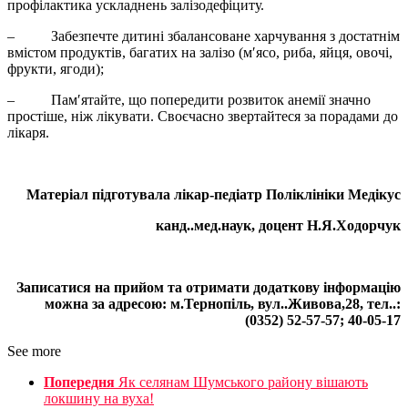
профілактика ускладнень залізодефіциту.
– Забезпечте дитині збалансоване харчування з достатнім
вмістом продуктів, багатих на залізо (м′ясо, риба, яйця, овочі,
фрукти, ягоди);
– Пам′ятайте, що попередити розвиток анемії значно
простіше, ніж лікувати. Своєчасно звертайтеся за порадами до
лікаря.
Матеріал підготувала лікар-педіатр Поліклініки Медікус
канд..мед.наук, доцент Н.Я.Ходорчук
Записатися на прийом та отримати додаткову інформацію
можна за адресою: м.Тернопіль, вул..Живова,28, тел..:
(0352) 52-57-57; 40-05-17
See more
Попередня
Як селянам Шумського району вішають
локшину на вуха!