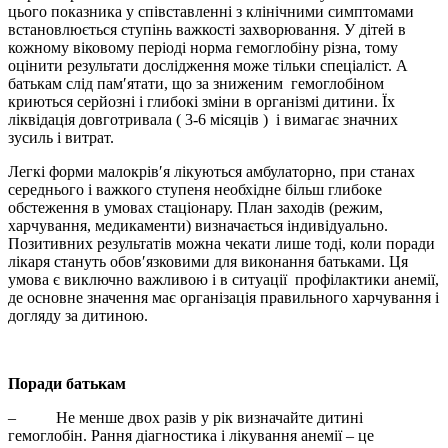
цього показника у співставленні з клінічними симптомами
встановлюється ступінь важкості захворювання. У дітей в
кожному віковому періоді норма гемоглобіну різна, тому
оцінити результати дослідження може тільки спеціаліст. А
батькам слід пам′ятати, що за зниженим гемоглобіном
криються серйозні і глибокі зміни в організмі дитини. Їх
ліквідація довготривала ( 3-6 місяців ) і вимагає значних
зусиль і витрат.
Легкі форми малокрів′я лікуються амбулаторно, при станах
середнього і важкого ступеня необхідне більш глибоке
обстеження в умовах стаціонару. План заходів (режим,
харчування, медикаменти) визначається індивідуально.
Позитивних результатів можна чекати лише тоді, коли поради
лікаря стануть обов′язковими для виконання батьками. Ця
умова є виключно важливою і в ситуації профілактики анемії,
де основне значення має організація правильного харчування і
догляду за дитиною.
Поради батькам
– Не менше двох разів у рік визначайте дитині
гемоглобін. Рання діагностика і лікування анемії – це