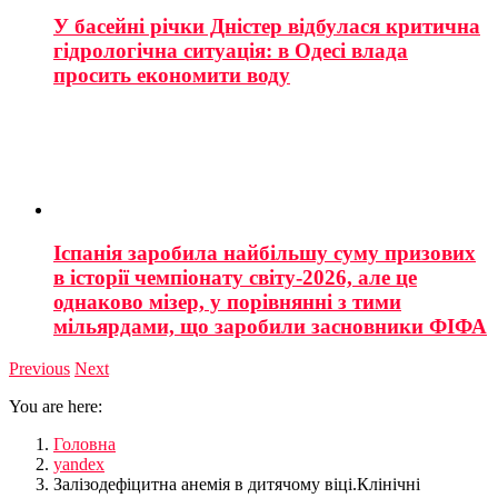
У басейні річки Дністер відбулася критична
гідрологічна ситуація: в Одесі влада
просить економити воду
Іспанія заробила найбільшу суму призових
в історії чемпіонату світу-2026, але це
однаково мізер, у порівнянні з тими
мільярдами, що заробили засновники ФІФА
Previous
Next
You are here:
Головна
yandex
Залізодефіцитна анемія в дитячому віці.Клінічні