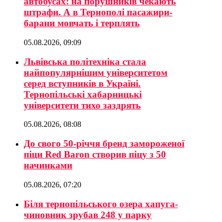
автобусах: на порушників чекають
штрафи. А в Тернополі пасажири-
барани мовчать і терплять
05.08.2026, 09:09
Львівська політехніка стала
найпопулярнішим університетом
серед вступників в Україні.
Тернопільські хабарницькі
університети тихо заздрять
05.08.2026, 08:08
До свого 50-річчя бренд замороженої
піци Red Baron створив піцу з 50
начинками
05.08.2026, 07:20
Біля тернопільського озера хапуга-
чиновник зрубав 248 у парку