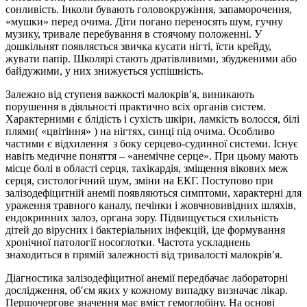
сонливість. Інколи бувають головокружіння, запаморочення,
«мушки» перед очима. Діти погано переносять шум, гучну
музику, тривале перебування в стоячому положенні. У
дошкільнят появляється звичка кусати нігті, їсти крейду,
жувати папір. Школярі стають дратівливими, збудженими або
байдужими, у них знижується успішність.
Залежно від ступеня важкості малокрів′я, виникають
порушення в діяльності практично всіх органів систем.
Характерними є блідість і сухість шкіри, ламкість волосся, білі
плями( «цвітіння» ) на нігтях, синці під очима. Особливо
частими є відхилення з боку серцево-судинної системи. Існує
навіть медичне поняття – «анемічне серце». При цьому мають
місце болі в області серця, тахікардія, зміщення вікових меж
серця, систологічний шум, зміни на ЕКГ. Поступово при
залізодефіцитній анемії появляються симптоми, характерні для
ураження травного каналу, печінки і жовчновивідних шляхів,
ендокринних залоз, органа зору. Підвищується схильність
дітей до вірусних і бактеріальних інфекцій, іде формування
хронічної патології носоглотки. Частота ускладнень
знаходиться в прямій залежності від тривалості малокрів′я.
Діагностика залізодефіцитної анемії передбачає лабораторні
дослідження, об′єм яких у кожному випадку визначає лікар.
Першочергове значення має вміст гемоглобіну. На основі