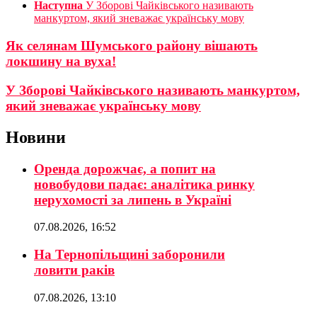
Наступна
У Зборові Чайківського називають
манкуртом, який зневажає українську мову
Як селянам Шумського району вішають
локшину на вуха!
У Зборові Чайківського називають манкуртом,
який зневажає українську мову
Новини
Оренда дорожчає, а попит на
новобудови падає: аналітика ринку
нерухомості за липень в Україні
07.08.2026, 16:52
На Тернопільщині заборонили
ловити раків
07.08.2026, 13:10