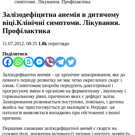
симптоми. Лікування. Профілактика
Залізодефіцитна анемія в дитячому
віці.Клінічні симптоми. Лікування.
Профілактика
11.07.2012, 08:35
1.8k
перегляди
Поділитися
Залізодефіцитна анемія – це хронічне захворювання, яке до
певного періоду розвитку не має чітко окреслених скарг і
ознак. Симптомам хвороби передують довготривалі і
прогресуючі зміни в організмі на ферментному , імунному і
гормональному рівні, причиною яких є дефіцит заліза.
Захворювання розвивається поступово, повільно, і дитина
якийсь час пристосовується до малокрів′я. Нерідко ця
патологія виявляється випадково при обстеженні з іншої
причини.
Першими ознаками залізодефіцитної анемії є скарги на
головні болі, зниження активності дитини і апетиту, млявість,