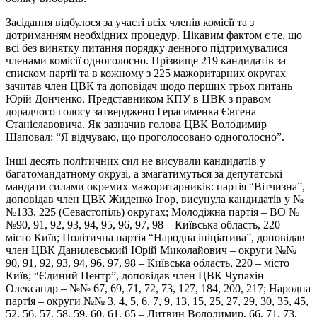
Засідання відбулося за участі всіх членів комісії та з
дотриманням необхідних процедур. Цікавим фактом є те, що
всі без винятку питання порядку денного підтримувалися
членами комісії одноголосно. Прізвище 219 кандидатів за
списком партії та в кожному з 225 мажоритарних округах
зачитав член ЦВК та доповідач щодо перших трьох питань
Юрій Донченко. Представником КПУ в ЦВК з правом
дорадчого голосу затверджено Герасименка Євгена
Станіславовича. Як зазначив голова ЦВК Володимир
Шаповал: “Я відчуваю, що проголосовано одноголосно”.
Інші десять політичних сил не висували кандидатів у
багатомандатному окрузі, а змагатимуться за депутатські
мандати силами окремих мажоритарників: партія “Вітчизна”,
доповідав член ЦВК Жиденко Ігор, висунула кандидатів у №
№133, 225 (Севастопіль) округах; Молодіжна партія – ВО №
№90, 91, 92, 93, 94, 95, 96, 97, 98 – Київська область, 220 –
місто Київ; Політична партія “Народна ініціатива”, доповідав
член ЦВК Данилевський Юрій Миколайович – округи №№
90, 91, 92, 93, 94, 96, 97, 98 – Київська область, 220 – місто
Київ; “Єдиний Центр”, доповідав член ЦВК Чупахін
Олександр – №№ 67, 69, 71, 72, 73, 127, 184, 200, 217; Народна
партія – округи №№ 3, 4, 5, 6, 7, 9, 13, 15, 25, 27, 29, 30, 35, 45,
52, 56, 57, 58, 59, 60, 61, 65 – Литвин Володимир, 66, 71, 73,