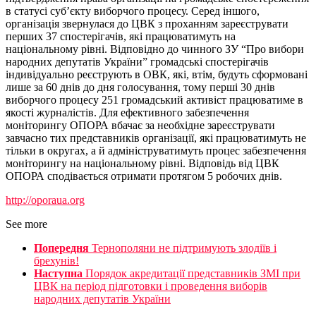
в статусі суб’єкту виборчого процесу. Серед іншого,
організація звернулася до ЦВК з проханням зареєструвати
перших 37 спостерігачів, які працюватимуть на
національному рівні. Відповідно до чинного ЗУ “Про вибори
народних депутатів України” громадські спостерігачів
індивідуально реєструють в ОВК, які, втім, будуть сформовані
лише за 60 днів до дня голосування, тому перші 30 днів
виборчого процесу 251 громадський активіст працюватиме в
якості журналістів. Для ефективного забезпечення
моніторингу ОПОРА вбачає за необхідне зареєструвати
завчасно тих представників організації, які працюватимуть не
тільки в округах, а й адмініструватимуть процес забезпечення
моніторингу на національному рівні. Відповідь від ЦВК
ОПОРА сподівається отримати протягом 5 робочих днів.
http://oporaua.org
See more
Попередня
Тернополяни не підтримують злодіїв і
брехунів!
Наступна
Порядок акредитації представників ЗМІ при
ЦВК на період підготовки і проведення виборів
народних депутатів України