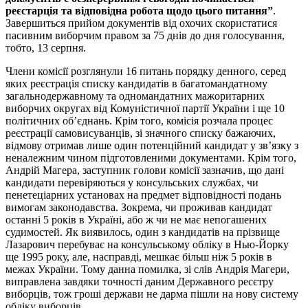
реєстарція та відповідна робота щодо цього питання”
.
Завершиться прийом документів від охочих скористатися
пасивним виборчим правом за 75 днів до дня голосування,
тобто, 13 серпня.
Члени комісії розглянули 16 питань порядку денного, серед
яких реєстрація списку кандидатів в багатомандатному
загальнодержавному та одномандатних мажоритарних
виборчих округах від Комуністичної партії України і ще 10
політичних об’єднань. Крім того, комісія розчала процес
реєстрації самовисуванців, зі значного списку бажаючих,
відмову отримав лише один потенційний кандидат у зв’язку з
неналежним чином підготовленими документами. Крім того,
Андрій Магера, заступник голови комісії зазначив, що дані
кандидати перевіряються у консульських службах, чи
пенетеціарних установах на предмет відповідності подань
вимогам законодавства. Зокрема, чи проживав кандидат
останні 5 років в Україні, або ж чи не має непогашених
судимостей. Як виявилось, один з кандидатів на прізвище
Лазарович перебуває на консульському обліку в Нью-Йорку
ще 1995 року, але, насправді, мешкає більш ніж 5 років в
межах України. Тому данна помилка, зі слів Андрія Магери,
виправлена завдяки точності даним Державного ресєтру
виборців, тож гроші держави не дарма пішли на нову систему
обліку виборців.