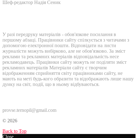
Шеф-редактор Надія Сеник
У разі передруку матеріалів - обов'язкове посилання в
першому абзаці. Працівники сайту спілкується з читачами з
допомогою електронної пошти. Відповідати на листи
журналісти можуть вибірково, але не обов'язково. За зміст
реклами та рекламних матеріалів відповідальність несе
рекламодавець. Працівнки сайту можуть не поділяти зміст
рекламних матеріалів Матеріали сайту є творчим
відображенням сприйняття світу працівниками сайту, не
мають на меті будь-кого образити та відображають лише нашу
дуику на світ, події, що в ньому відбуваються.
Контакти:
provse.ternopil@gmail.com
© 2026
Back to Top
Close