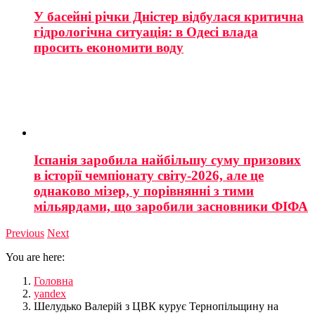
У басейні річки Дністер відбулася критична
гідрологічна ситуація: в Одесі влада
просить економити воду
Іспанія заробила найбільшу суму призових
в історії чемпіонату світу-2026, але це
однаково мізер, у порівнянні з тими
мільярдами, що заробили засновники ФІФА
Previous
Next
You are here:
Головна
yandex
Шелудько Валерій з ЦВК курує Тернопільщину на