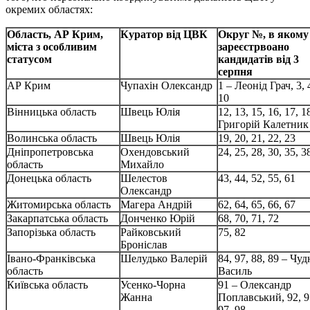
окремих областях:
Область, АР Крим,
Куратор від ЦВК
Округ №, в якому
міста з особливим
зареєстрвоано
статусом
кандидатів від 3
серпня
АР Крим
Чупахін Олександр
1 – Леонід Грач, 3, 4
10
Вінницька область
Швець Юлія
12, 13, 15, 16, 17, 1
Григорій Калетник
Волинська область
Швець Юлія
19, 20, 21, 22, 23
Дніпропетровська
Охендовський
24, 25, 28, 30, 35, 3
область
Михайло
Донецька область
Шелестов
43, 44, 52, 55, 61
Олександр
Житомирська область
Магера Андрій
62, 64, 65, 66, 67
Закарпатська область
Донченко Юрій
68, 70, 71, 72
Запорізька область
Райковський
75, 82
Броніслав
Івано-Франківська
Шелудько Валерій
84, 97, 88, 89 – Чу
область
Василь
Київська область
Усенко-Чорна
91 – Олександр
Жанна
Поплавський, 92, 9
97, 98