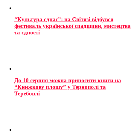
“Культура єднає”: на Світязі відбувся
фестиваль української спадщини, мистецтва
та єдності
До 10 серпня можна приносити книги на
“Книжкову площу” у Тернополі та
Теребовлі