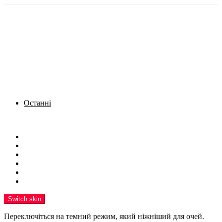
Останні
Menu
Новини
Політика
Кримінал
Фото
Надіслати новину
Реклама на сайті
Switch skin
Переключіться на темний режим, який ніжніший для очей.