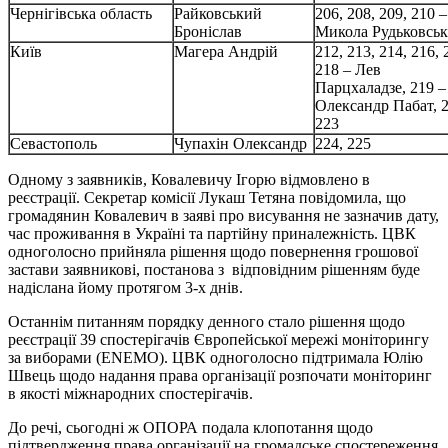
Чернігівська область
Райковський
206, 208, 209, 210 –
Броніслав
Микола Рудьковсь
Київ
Магера Андрій
212, 213, 214, 216, 
218 – Лев
Парцхаладзе, 219 –
Олександр Пабат, 2
223
Севастополь
Чупахін Олександр
224, 225
Одному з заявників, Ковалевичу Ігорю відмовлено в
реєстрації. Секретар комісії Лукаш Тетяна повідомила, що
громадянин Ковалевич в заяві про висування не зазначив дату,
час проживання в Україні та партійну приналежність. ЦВК
одноголосно прийняла рішення щодо повернення грошової
застави заявникові, постанова з відповідним рішенням буде
надіслана йому протягом 3-х днів.
Останнім питанням порядку денного стало рішення щодо
реєстрації 39 спостерігачів Європейської мережі моніторингу
за виборами (ENEMO). ЦВК одноголосно підтримала Юлію
Швець щодо надання права організації розпочати моніторинг
в якості міжнародних спостерігачів.
До речі, сьогодні ж ОПОРА подала клопотання щодо
підтвердження права організації на громадське спостереження