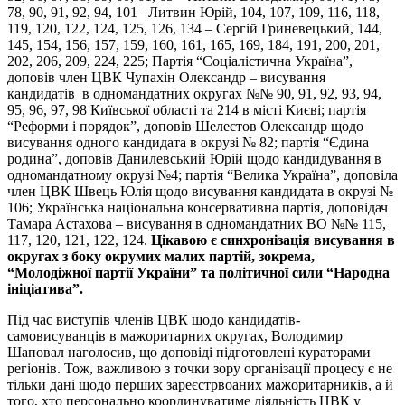
78, 90, 91, 92, 94, 101 –Литвин Юрій, 104, 107, 109, 116, 118,
119, 120, 122, 124, 125, 126, 134 – Сергій Гриневецький, 144,
145, 154, 156, 157, 159, 160, 161, 165, 169, 184, 191, 200, 201,
202, 206, 209, 224, 225; Партія “Соціалістична Україна”,
доповів член ЦВК Чупахін Олександр – висування
кандидатів в одномандатних округах №№ 90, 91, 92, 93, 94,
95, 96, 97, 98 Київської області та 214 в місті Києві; партія
“Реформи і порядок”, доповів Шелестов Олександр щодо
висування одного кандидата в окрузі № 82; партія “Єдина
родина”, доповів Данилевський Юрій щодо кандидування в
одномандатному окрузі №4; партія “Велика Україна”, доповіла
член ЦВК Швець Юлія щодо висування кандидата в окрузі №
106; Українська національна консервативна партія, доповідач
Тамара Астахова – висування в одномандатних ВО №№ 115,
117, 120, 121, 122, 124.
Цікавою є синхронізація висування в
округах з боку окрумих малих партій, зокрема,
“Молодіжної партії України” та політичної сили “Народна
ініціатива”.
Під час виступів членів ЦВК щодо кандидатів-
самовисуванців в мажоритарних округах, Володимир
Шаповал наголосив, що доповіді підготовлені кураторами
регіонів. Тож, важливою з точки зору організації процесу є не
тільки дані щодо перших зареєстрвоаних мажоритарників, а й
того, хто персонально координуватиме діяльність ЦВК у