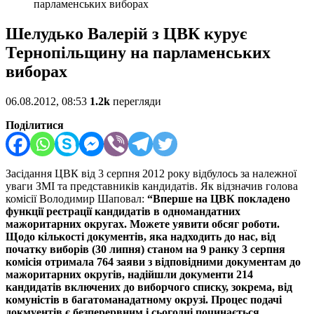
парламенських виборах
Шелудько Валерій з ЦВК курує
Тернопільщину на парламенських
виборах
06.08.2012, 08:53
1.2k
перегляди
Поділитися
Засідання ЦВК від 3 серпня 2012 року відбулось за належної
уваги ЗМІ та представників кандидатів. Як відзначив голова
комісії Володимир Шаповал:
“Вперше на ЦВК покладено
функції реєтрації кандидатів в одномандатних
мажоритарних округах. Можете уявити обсяг роботи.
Щодо кількості документів, яка надходить до нас, від
початку виборів (30 липня) станом на 9 ранку 3 серпня
комісія отримала 764 заяви з відповідними документам до
мажоритарних округів, надійшли документи 214
кандидатів включених до виборчого списку, зокрема, від
комуністів в багатоманадатному окрузі. Процес подачі
докмуентів є безперервним і сьогодні починається