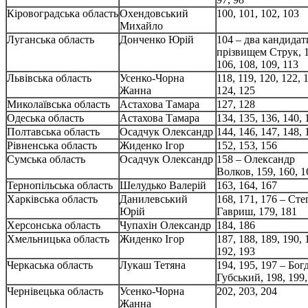
Кіровоградська область
Охендовський
100, 101, 102, 103
Михайло
Луганська область
Донченко Юрій
104 – два кандидат
прізвищем Струк, 1
106, 108, 109, 113
Львівська область
Усенко-Чорна
118, 119, 120, 122, 
Жанна
124, 125
Миколаївська область
Астахова Тамара
127, 128
Одеська область
Астахова Тамара
134, 135, 136, 140, 
Полтавська область
Осадчук Олександр
144, 146, 147, 148, 
Рівненська область
Жиденко Ігор
152, 153, 156
Сумська область
Осадчук Олександр
158 – Олександр
Волков, 159, 160, 1
Тернопільська область
Шелудько Валерій
163, 164, 167
Харківська область
Данилевський
168, 171, 176 – Сте
Юрій
Гавриш, 179, 181
Херсонська область
Чупахін Олександр
184, 186
Хмельницька область
Жиденко Ігор
187, 188, 189, 190, 
192, 193
Черкаська область
Лукаш Тетяна
194, 195, 197 – Бог
Губський, 198, 199,
Чернівецька область
Усенко-Чорна
202, 203, 204
Жанна