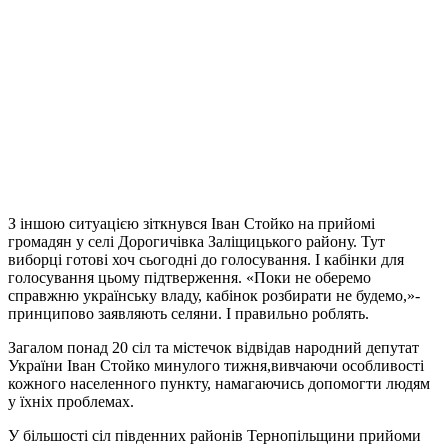
З іншою ситуацією зіткнувся Іван Стойко на прийомі
громадян у селі Дорогичівка Заліщицького району. Тут
виборці готові хоч сьогодні до голосування. І кабінки для
голосування цьому підтверження. «Поки не оберемо
справжню українську владу, кабінок розбирати не будемо,»-
принципово заявляють селяни. І правильно роблять.
Загалом понад 20 сіл та містечок відвідав народний депутат
України Іван Стойко минулого тижня,вивчаючи особливості
кожного населенного пункту, намагаючись допомогти людям
у їхніх проблемах.
У більшості сіл південних районів Тернопільщини прийоми