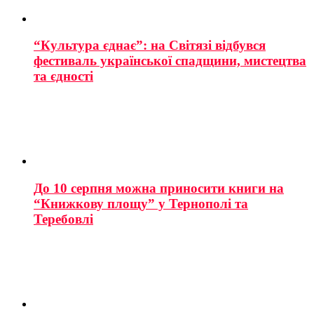
“Культура єднає”: на Світязі відбувся
фестиваль української спадщини, мистецтва
та єдності
До 10 серпня можна приносити книги на
“Книжкову площу” у Тернополі та
Теребовлі