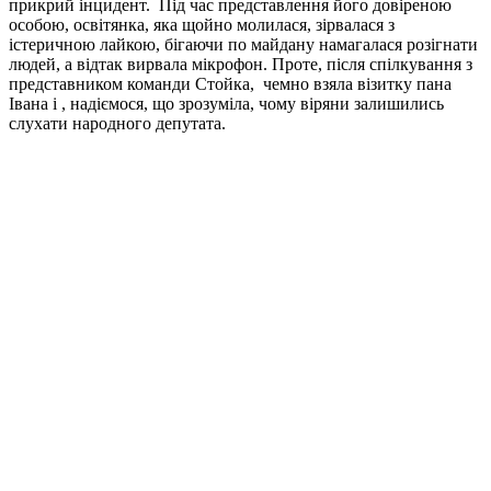
прикрий інцидент. Під час представлення його довіреною
особою, освітянка, яка щойно молилася, зірвалася з
істеричною лайкою, бігаючи по майдану намагалася розігнати
людей, а відтак вирвала мікрофон. Проте, після спілкування з
представником команди Стойка, чемно взяла візитку пана
Івана і , надіємося, що зрозуміла, чому віряни залишились
слухати народного депутата.