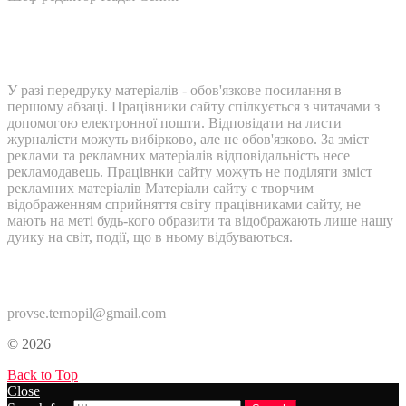
У разі передруку матеріалів - обов'язкове посилання в
першому абзаці. Працівники сайту спілкується з читачами з
допомогою електронної пошти. Відповідати на листи
журналісти можуть вибірково, але не обов'язково. За зміст
реклами та рекламних матеріалів відповідальність несе
рекламодавець. Працівнки сайту можуть не поділяти зміст
рекламних матеріалів Матеріали сайту є творчим
відображенням сприйняття світу працівниками сайту, не
мають на меті будь-кого образити та відображають лише нашу
дуику на світ, події, що в ньому відбуваються.
Контакти:
provse.ternopil@gmail.com
© 2026
Back to Top
Close