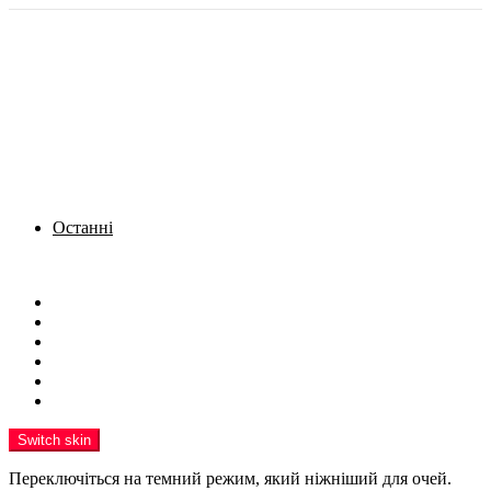
Останні
Menu
Новини
Політика
Кримінал
Фото
Надіслати новину
Реклама на сайті
Switch skin
Переключіться на темний режим, який ніжніший для очей.