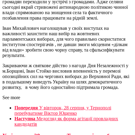
громадян переходили у зустрічі з громадами. Адже селяни
сьогодні вкрай стривожені антинародною політикою чинної
влади спрямованою на знищення села та фактичного
позбавлення права працювати на рідній землі.
Іван Михайлович наголошував у своїх виступах на
важливості захистити наш вибір на жовтневих
парламентських виборах, для чого правильно скористатися
інститутом спостерігачів , не давши змоги місцевим «ділкам
від влади» зробити свою чорну справу, та сфальсифікувати
результати.
Закриваючи ж святкове дійство з нагоди Дня Незалежності у
м.Борщові, Іван Стойко висловив впевненість у перемозі
опозиційних сил на чергових виборах до Верховної Ради, які
в подальшому виведуть Україну на шлях демократичного
розвитку, в чому його одностайно підтримала громада.
See more
Попередня
У вівторок, 28 серпня, у Тернополі
перебуватиме Віктор Ющенко
Наступна
Медогляд як форма агітації провладних
кандидатів