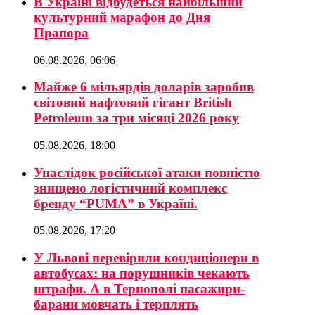
В Україні відбудеться найбільший
культурний марафон до Дня
Прапора
06.08.2026, 06:06
Майже 6 мільярдів доларів заробив
світовий нафтовий гігант British
Petroleum за три місяці 2026 року
05.08.2026, 18:00
Унаслідок російської атаки повністю
знищено логістичний комплекс
бренду “PUMA” в Україні.
05.08.2026, 17:20
У Львові перевірили кондиціонери в
автобусах: на порушників чекають
штрафи. А в Тернополі пасажири-
барани мовчать і терплять