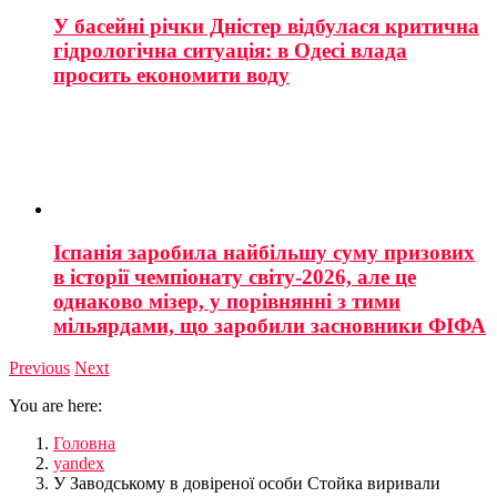
У басейні річки Дністер відбулася критична
гідрологічна ситуація: в Одесі влада
просить економити воду
Іспанія заробила найбільшу суму призових
в історії чемпіонату світу-2026, але це
однаково мізер, у порівнянні з тими
мільярдами, що заробили засновники ФІФА
Previous
Next
You are here:
Головна
yandex
У Заводському в довіреної особи Стойка виривали