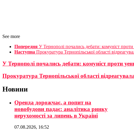
See more
Попередня
У Тернополі почались дебати: комуніст проти
Наступна
Прокуратура Тернопільської області відреагув
У Тернополі почались дебати: комуніст проти уен
Прокуратура Тернопільської області відреагувал
Новини
Оренда дорожчає, а попит на
новобудови падає: аналітика ринку
нерухомості за липень в Україні
07.08.2026, 16:52