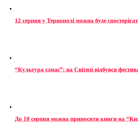
12 серпня у Тернополі можна буде спостеріга
“Культура єднає”: на Світязі відбувся фестив
До 10 серпня можна приносити книги на “Кн