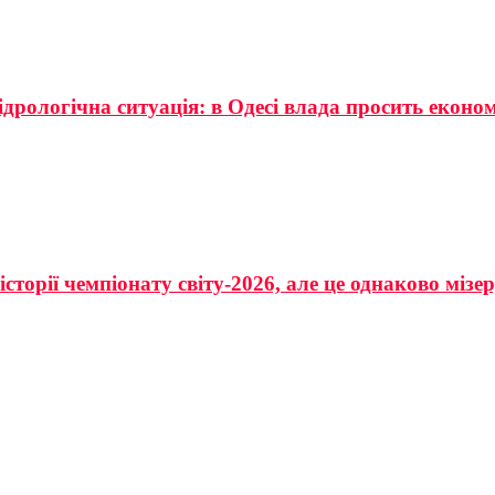
ідрологічна ситуація: в Одесі влада просить еконо
сторії чемпіонату світу-2026, але це однаково мізе