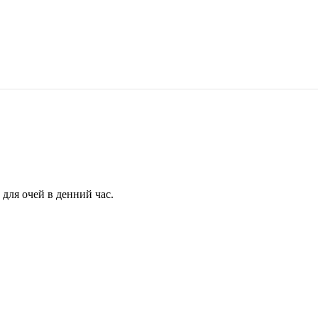
для очей в денний час.