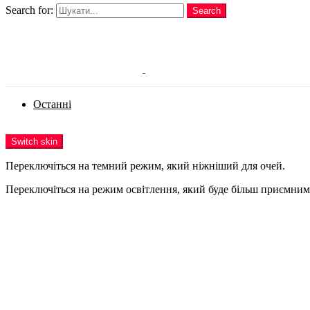
Search for:
Search
Login
Останні
Menu
Switch skin
Переключіться на темний режим, який ніжніший для очей.
Переключіться на режим освітлення, який буде більш приємним 
Login