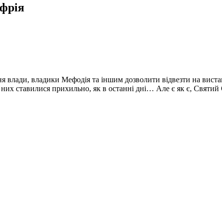
уфрія
я влади, владики Мефодія та іншим дозволити відвезти на виста
 них ставилися прихильно, як в останні дні… Але є як є, Святий 