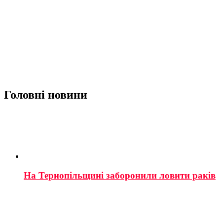
Головні новини
На Тернопільщині заборонили ловити раків