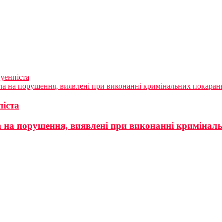
 уенпіста
ала на порушення, виявлені при виконанні кримінальних покарань
піста
а на порушення, виявлені при виконанні криміналь