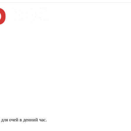
для очей в денний час.