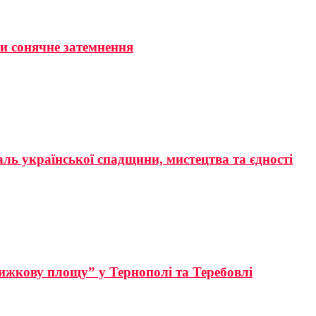
ти сонячне затемнення
аль української спадщини, мистецтва та єдності
ижкову площу” у Тернополі та Теребовлі