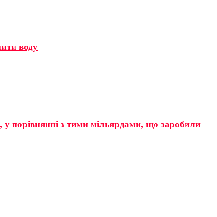
мити воду
р, у порівнянні з тими мільярдами, що заробили