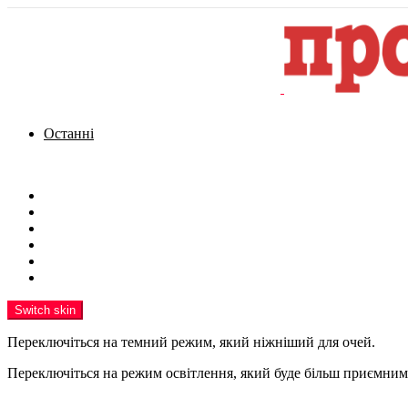
Останні
Menu
Новини
Політика
Кримінал
Фото
Надіслати новину
Реклама на сайті
Switch skin
Переключіться на темний режим, який ніжніший для очей.
Переключіться на режим освітлення, який буде більш приємним 
шукати