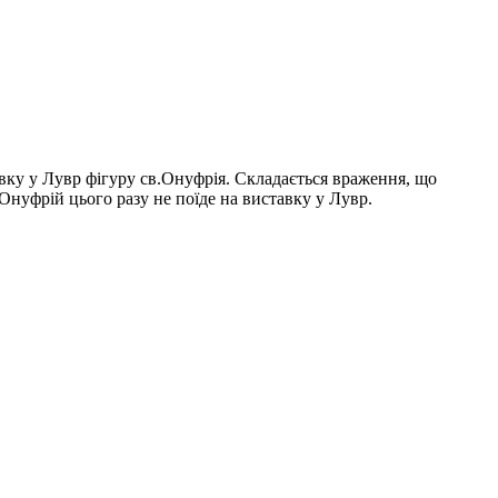
вку у Лувр фігуру св.Онуфрія. Складається враження, що
Онуфрій цього разу не поїде на виставку у Лувр.