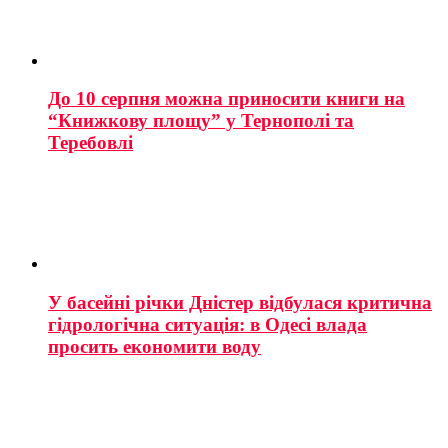
До 10 серпня можна приносити книги на
“Книжкову площу” у Тернополі та
Теребовлі
У басейні річки Дністер відбулася критична
гідрологічна ситуація: в Одесі влада
просить економити воду