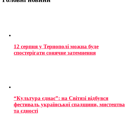
12 серпня у Тернополі можна буде
спостерігати сонячне затемнення
“Культура єднає”: на Світязі відбувся
фестиваль української спадщини, мистецтва
та єдності