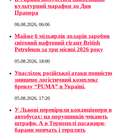
культурний марафон до Дня
Прапора
06.08.2026, 06:06
Майже 6 мільярдів доларів заробив
світовий нафтовий гігант British
Petroleum за три місяці 2026 року
05.08.2026, 18:00
Унаслідок російської атаки повністю
знищено логістичний комплекс
бренду “PUMA” в Україні.
05.08.2026, 17:20
У Львові перевірили кондиціонери в
автобусах: на порушників чекають
штрафи. А в Тернополі пасажири-
барани мовчать і терплять