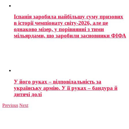
Іспанія заробила найбільшу суму призових
в історії чемпіонату світу-2026, але це
однаково мізер, у порівнянні з тими
мільярдами, що заробили засновники ФІФА
У його руках – відповідальність за
українську армію. У її руках – бандура й
дитячі долі
Previous
Next