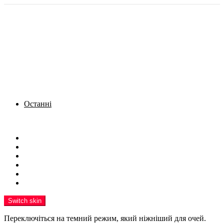
Останні
Menu
Новини
Політика
Кримінал
Фото
Надіслати новину
Реклама на сайті
Switch skin
Переключіться на темний режим, який ніжніший для очей.