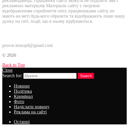
рекламодавець. Працівнки сайту можуть не поділяти зміст
рекламних матеріалів Матеріали сайту є творчим
відображенням сприйняття світу працівниками сайту, не
мають на меті будь-кого образити та відображають лише нашу
дуику на світ, події, що в ньому відбуваються.
Контакти:
provse.ternopil@gmail.com
© 2026
Back to Top
Close
Search for:
Search
Новини
Політика
Кримінал
Фото
Надіслати новину
Реклама на сайті
Останні