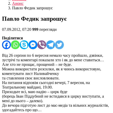
Анонс
Павло Федик запрошує
Павло Федик запрошує
07.09.2012, 07:20
999
перегляди
Поділитися
Від 26 серпня по 6 вересня немало часу пройшло, дзвінки,
зустрічі та коментарі показали хто і як до мене ставиться…
Але хто не прощає, прощений – не буде.
Можна використати розсилки, як я чиюсь використовую,
коментувати лист Наливайченку
та ставлення своє висловлювати.
На питання відповім сьогодні вечері, 7 вересня, на
Театральному майдані, 19.00.
Приходьте всі, маю надію – цирк буде
(борець Іван Піддубний не встидався в цирку виступати, а
мені до нього – далеко).
До вечора підготую лист до мас-медіа та вільних журналістів,
здогадайтесь про що…