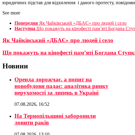
юридичних підстав для відхилення і даного протесту, повідоми
See more
Попередня
Як Чайківський «ДБАЄ» про людей і село
Наступна
Що покажуть на кінофесті пам’яті Богдана Сту
Як Чайківський «ДБАЄ» про людей і село
Що покажуть на кінофесті пам’яті Богдана Ступк
Новини
Оренда дорожчає, а попит на
новобудови падає: аналітика ринку
нерухомості за липень в Україні
07.08.2026, 16:52
На Тернопільщині заборонили
ловити раків
07.08.2026, 13:10