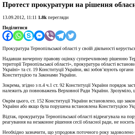
Протест прокуратури на рішення обласно
13.09.2012, 11:11
1.8k
перегляди
Поділитися
Прокуратура Тернопільської області у своїй діяльності керуєт
Надавши вичерпну правову оцінку суперечливому рішенню Терн
території Тернопільської області», прокуратура області встано
Україні» та ст. 19 Конституції України, які зобов’язують орган
Конституцією та Законами України.
Зокрема, згідно з п.4 ч.1 ст. 92 Конституції України порядок з
належить до повноважень Верховної Ради України. Зрозуміло, щ
Окрім цього, ст. 152 Конституції України встановлено, що зако
України або якщо була порушена встановлена Конституцією Укр
Відтак, прокуратура Тернопільської області відреагувала на 
реагування на незаконне рішення сесії обласної ради, не носит
Необхідно зазначити, що упродовж поточного року задоволено