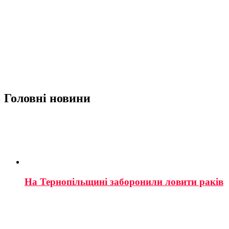
Головні новини
На Тернопільщині заборонили ловити раків