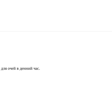
для очей в денний час.