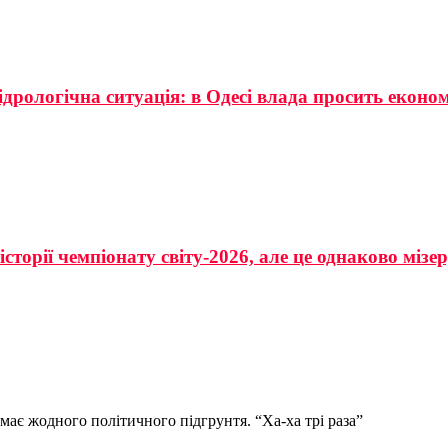
ідрологічна ситуація: в Одесі влада просить еконо
сторії чемпіонату світу-2026, але це однаково мізе
має жодного політичного підгрунтя. “Ха-ха трі раза”