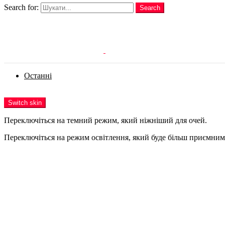
Search for:
Search
Login
Останні
Menu
Switch skin
Переключіться на темний режим, який ніжніший для очей.
Переключіться на режим освітлення, який буде більш приємним 
Login