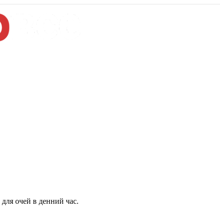
для очей в денний час.