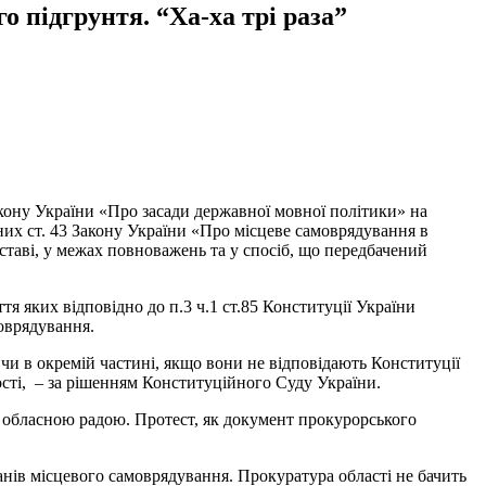
о підгрунтя. “Ха-ха трі раза”
ону України «Про засади державної мовної політики» на
ених ст. 43 Закону України «Про місцеве самоврядування в
дставі, у межах повноважень та у спосіб, що передбачений
тя яких відповідно до п.3 ч.1 ст.85 Конституції України
оврядування.
чи в окремій частині, якщо вони не відповідають Конституції
сті, – за рішенням Конституційного Суду України.
ю обласною радою. Протест, як документ прокурорського
анів місцевого самоврядування. Прокуратура області не бачить