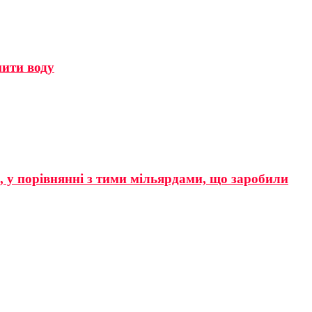
мити воду
р, у порівнянні з тими мільярдами, що заробили