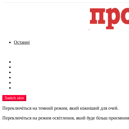
Останні
Menu
Новини
Політика
Кримінал
Фото
Надіслати новину
Реклама на сайті
Switch skin
Переключіться на темний режим, який ніжніший для очей.
Переключіться на режим освітлення, який буде більш приємним 
шукати