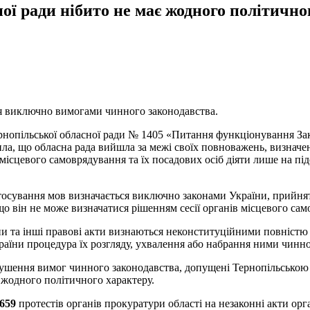
ї ради нібито не має жодного політичног
ься виключно вимогами чинного законодавства.
опільської обласної ради № 1405 «Питання функціонування Зак
вила, що обласна рада вийшла за межі своїх повноважень, визнач
и місцевого самоврядування та їх посадових осіб діяти лише на пі
астосування мов визначається виключно законами України, прийнят
о він не може визначатися рішенням сесії органів місцевого сам
ни та інші правові акти визнаються неконституційними повністю 
аїни процедура їх розгляду, ухвалення або набрання ними чинно
порушення вимог чинного законодавства, допущені Тернопільсько
ь жодного політичного характеру.
659
протестів органів прокуратури області на незаконні акти орг