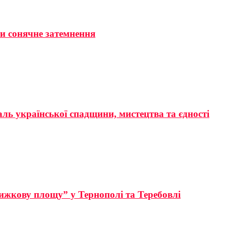
ти сонячне затемнення
аль української спадщини, мистецтва та єдності
ижкову площу” у Тернополі та Теребовлі