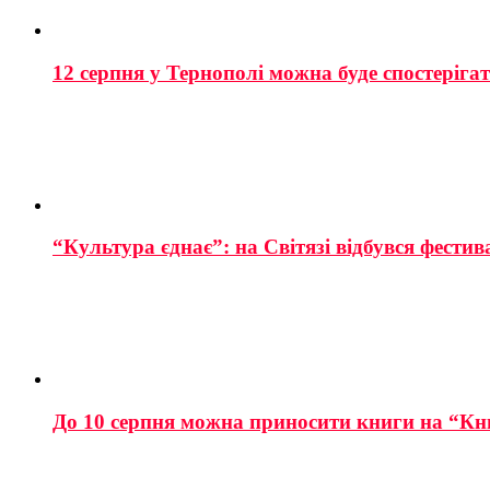
12 серпня у Тернополі можна буде спостеріга
“Культура єднає”: на Світязі відбувся фестив
До 10 серпня можна приносити книги на “Кн