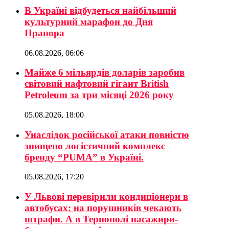
В Україні відбудеться найбільший
культурний марафон до Дня
Прапора
06.08.2026, 06:06
Майже 6 мільярдів доларів заробив
світовий нафтовий гігант British
Petroleum за три місяці 2026 року
05.08.2026, 18:00
Унаслідок російської атаки повністю
знищено логістичний комплекс
бренду “PUMA” в Україні.
05.08.2026, 17:20
У Львові перевірили кондиціонери в
автобусах: на порушників чекають
штрафи. А в Тернополі пасажири-