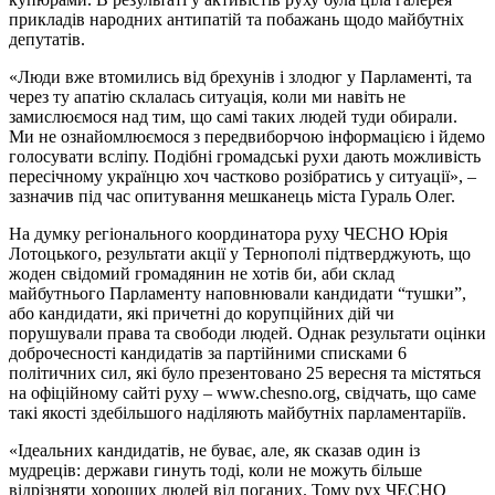
прикладів народних антипатій та побажань щодо майбутніх
депутатів.
«Люди вже втомились від брехунів і злодюг у Парламенті, та
через ту апатію склалась ситуація, коли ми навіть не
замислюємося над тим, що самі таких людей туди обирали.
Ми не ознайомлюємося з передвиборчою інформацією і йдемо
голосувати всліпу. Подібні громадські рухи дають можливість
пересічному українцю хоч частково розібратись у ситуації», –
зазначив під час опитування мешканець міста Гураль Олег.
На думку регіонального координатора руху ЧЕСНО Юрія
Лотоцького, результати акції у Тернополі підтверджують, що
жоден свідомий громадянин не хотів би, аби склад
майбутнього Парламенту наповнювали кандидати “тушки”,
або кандидати, які причетні до корупційних дій чи
порушували права та свободи людей. Однак результати оцінки
доброчесності кандидатів за партійними списками 6
політичних сил, які було презентовано 25 вересня та містяться
на офіційному сайті руху – www.chesno.org, свідчать, що саме
такі якості здебільшого наділяють майбутніх парламентаріїв.
«Ідеальних кандидатів, не буває, але, як сказав один із
мудреців: держави гинуть тоді, коли не можуть більше
відрізняти хороших людей від поганих. Тому рух ЧЕСНО