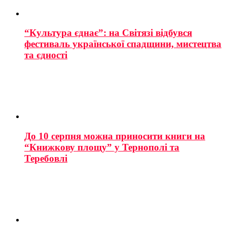
“Культура єднає”: на Світязі відбувся
фестиваль української спадщини, мистецтва
та єдності
До 10 серпня можна приносити книги на
“Книжкову площу” у Тернополі та
Теребовлі