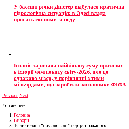
У басейні річки Дністер відбулася критична
гідрологічна ситуація: в Одесі влада
просить економити воду
Іспанія заробила найбільшу суму призових
в історії чемпіонату світу-2026, але це
однаково мізер, у порівнянні з тими
мільярдами, що заробили засновники ФІФА
Previous
Next
You are here:
Головна
Вибори
Тернополяни “намалювали” портрет бажаного