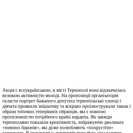
Акція є всеукраїнською, в місті Тернополі вона відзначилась
великою активністю молоді. На пропозиції організаторів
скласти портрет бажаного депутата тернопільські хлопці і
дівчата проявили ініціативу та яскраво проілюстрували також і
образи типових теперішніх обранців, які є повною
протилежністю потрібного країні нардепа. Як завжди
тернополяни показали креативність, зображуючи дволиких
«пивних баронів», які дуже полюбляють «похрустіти»
купюрами. В результаті у активістів руху була ціла галерея