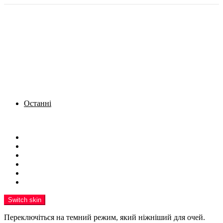
Останні
Menu
Новини
Політика
Кримінал
Фото
Надіслати новину
Реклама на сайті
Switch skin
Переключіться на темний режим, який ніжніший для очей.