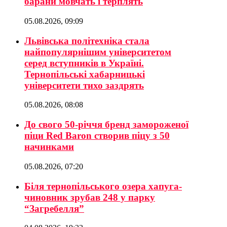
барани мовчать і терплять
05.08.2026, 09:09
Львівська політехніка стала
найпопулярнішим університетом
серед вступників в Україні.
Тернопільські хабарницькі
університети тихо заздрять
05.08.2026, 08:08
До свого 50-річчя бренд замороженої
піци Red Baron створив піцу з 50
начинками
05.08.2026, 07:20
Біля тернопільського озера хапуга-
чиновник зрубав 248 у парку
“Загребелля”