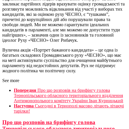
закликає партійних лідерів врахувати оцінку громадськості та
розглянути можливість відкликання від участі у виборах тих
кандидатів, які за оцінкою руху ЧЕСНО, є “тушками”,
причетні до корупційних дій або порушували права та
свободи людей. Ми не можемо гарантувати ідеальних
кандидатів в парламенті, але ми можемо не допустити туди
найгірших», – зазначив один із засновників та головний
ідеолог Руху «ЧЕСНО» Олег Рибачук.
Вулична акція «Портрет бажаного кандидата» – це одна із
багатьох складових Громадянського руху «ЧЕСНО», що має
на меті активізувати суспільство для очищення майбутнього
парламенту від недостойних депутатів. Рух не підтримує
жодного політика чи політичну силу.
See more
Попередня
Про що розповів на брифінгу голова
Тернопільського обласного територіального відділення
Антимонопольного комітету України Іван Курницький
Наступна
Сьогодні в Тернополі масово літають літаючі
тарілки!
Про що розповів на брифінгу голова
Тернопільського обласного територіального