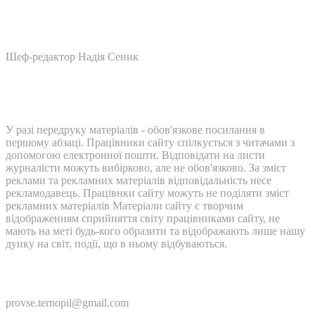
Шеф-редактор Надія Сеник
У разі передруку матеріалів - обов'язкове посилання в
першому абзаці. Працівники сайту спілкується з читачами з
допомогою електронної пошти. Відповідати на листи
журналісти можуть вибірково, але не обов'язково. За зміст
реклами та рекламних матеріалів відповідальність несе
рекламодавець. Працівнки сайту можуть не поділяти зміст
рекламних матеріалів Матеріали сайту є творчим
відображенням сприйняття світу працівниками сайту, не
мають на меті будь-кого образити та відображають лише нашу
дуику на світ, події, що в ньому відбуваються.
Контакти:
provse.ternopil@gmail.com