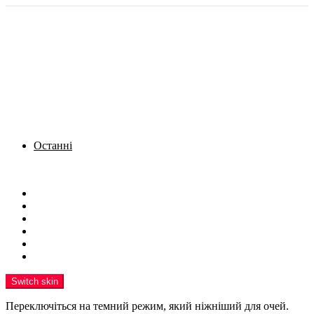
Останні
Menu
Новини
Політика
Кримінал
Фото
Надіслати новину
Реклама на сайті
Switch skin
Переключіться на темний режим, який ніжніший для очей.