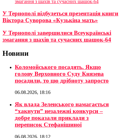
змагання з шахів та сучасних шашок-64
У Тернополі відбудеться презентація книги
Віктора Суворова «Кузькіна мать»
У Тернополі завершилися Всеукраїнські
змагання з шахів та сучасних шашок-64
Новини
Коломойського посадять. Якщо
голову Верховного Суду Князева
посадили, то цю дрібноту запросто
06.08.2026, 18:16
Як влада Зеленського намагається
“хакнути” незалежні конкурси –
добре показали приклади з
переписок Стефанішиної
06.08.2026, 18:12