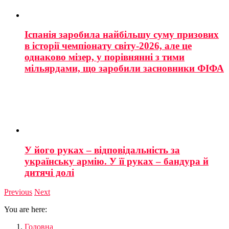
Іспанія заробила найбільшу суму призових
в історії чемпіонату світу-2026, але це
однаково мізер, у порівнянні з тими
мільярдами, що заробили засновники ФІФА
У його руках – відповідальність за
українську армію. У її руках – бандура й
дитячі долі
Previous
Next
You are here:
Головна