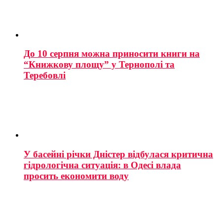
До 10 серпня можна приносити книги на
“Книжкову площу” у Тернополі та
Теребовлі
У басейні річки Дністер відбулася критична
гідрологічна ситуація: в Одесі влада
просить економити воду