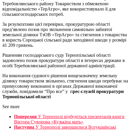
Теребовлянського району Товариством з обмеженою
відповідальністю «ТерАгро», яке використовувало її для
сільськогосподарських потреб.
За результатами цієї перевірки, прокуратурою області
пред’явлено позов про звільнення самовільно зайнятої
земельної ділянки ТзОВ «ТерАгро» та стягнення з товариства
в користь Сороцької сільської ради заподіяної шкоди у розмірі
41 209 гривень.
Рішенням господарського суду Тернопільської області
задоволено позов прокуратури області в інтересах держави в
особі Теребовлянської районної державної адміністрації.
На виконання судового рішення вищезазначену земельну
ділянку товариством звільнено, стягнення шкоди перебуває на
примусовому виконанні в органах Державної виконавчої
служби, повідомили “Про все” у п
рес-службі прокуратури
Тернопільської області
See more
Попередня
У Тернополі відбудеться презентація книги
Віктора Суворова «Кузькіна мать»
Наступна
У Тернополі завершилися Всеукраїнські