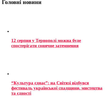
Головні новини
12 серпня у Тернополі можна буде
спостерігати сонячне затемнення
“Культура єднає”: на Світязі відбувся
фестиваль української спадщини, мистецтва
та єдності