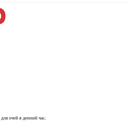
для очей в денний час.