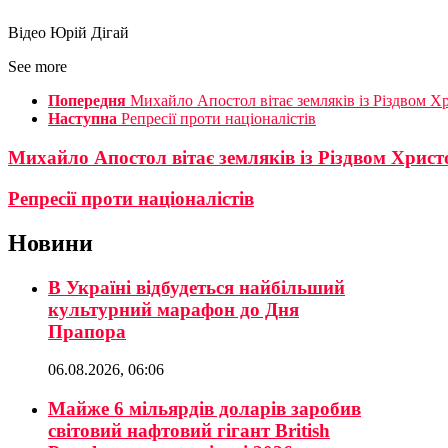
Відео Юрій Дігай
See more
Попередня
Михайло Апостол вітає земляків із Різдвом 
Наступна
Репресії проти націоналістів
Михайло Апостол вітає земляків із Різдвом Хрис
Репресії проти націоналістів
Новини
В Україні відбудеться найбільший
культурний марафон до Дня
Прапора
06.08.2026, 06:06
Майже 6 мільярдів доларів заробив
світовий нафтовий гігант British