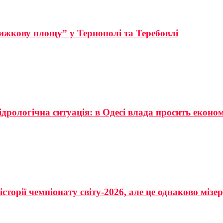
ижкову площу” у Тернополі та Теребовлі
ідрологічна ситуація: в Одесі влада просить еконо
сторії чемпіонату світу-2026, але це однаково мізе