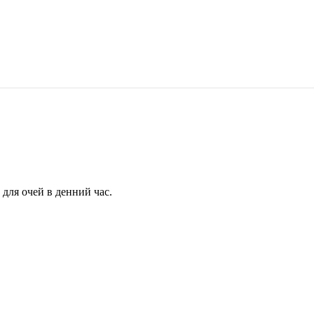
для очей в денний час.