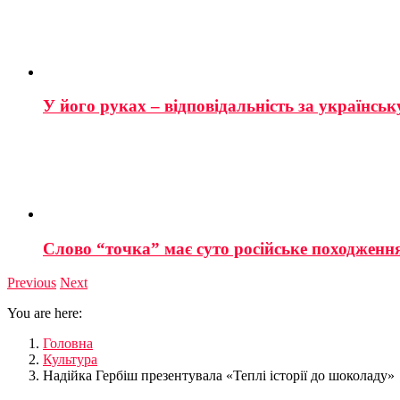
У його руках – відповідальність за українську
Слово “точка” має суто російське походженн
Previous
Next
You are here:
Головна
Культура
Надійка Гербіш презентувала «Теплі історії до шоколаду»