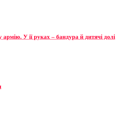
 армію. У її руках – бандура й дитячі долі
я