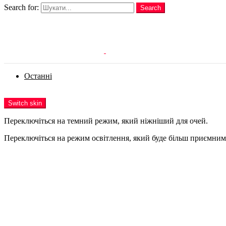
Search for:
Search
Login
Останні
Menu
Switch skin
Переключіться на темний режим, який ніжніший для очей.
Переключіться на режим освітлення, який буде більш приємним 
Login