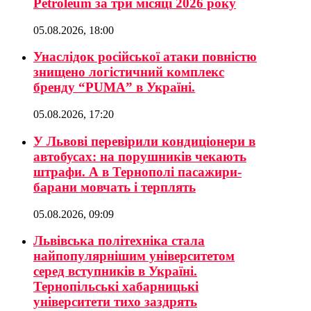
Petroleum за три місяці 2026 року
05.08.2026, 18:00
Унаслідок російської атаки повністю
знищено логістичний комплекс
бренду “PUMA” в Україні.
05.08.2026, 17:20
У Львові перевірили кондиціонери в
автобусах: на порушників чекають
штрафи. А в Тернополі пасажири-
барани мовчать і терплять
05.08.2026, 09:09
Львівська політехніка стала
найпопулярнішим університетом
серед вступників в Україні.
Тернопільські хабарницькі
університети тихо заздрять