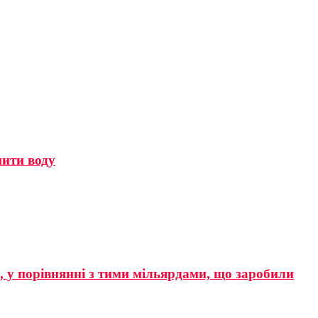
мити воду
р, у порівнянні з тими мільярдами, що заробили