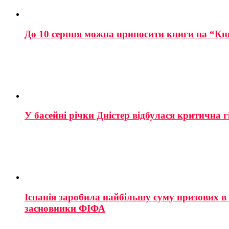
До 10 серпня можна приносити книги на “Кн
У басейні річки Дністер відбулася критична г
Іспанія заробила найбільшу суму призових в і
засновники ФІФА