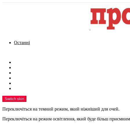
Останні
Menu
Новини
Політика
Кримінал
Фото
Надіслати новину
Реклама на сайті
Switch skin
Переключіться на темний режим, який ніжніший для очей.
Переключіться на режим освітлення, який буде більш приємним 
шукати