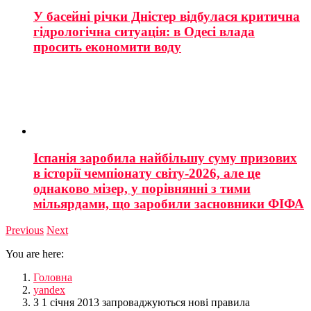
У басейні річки Дністер відбулася критична
гідрологічна ситуація: в Одесі влада
просить економити воду
Іспанія заробила найбільшу суму призових
в історії чемпіонату світу-2026, але це
однаково мізер, у порівнянні з тими
мільярдами, що заробили засновники ФІФА
Previous
Next
You are here:
Головна
yandex
З 1 січня 2013 запроваджуються нові правила