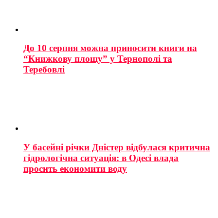
До 10 серпня можна приносити книги на
“Книжкову площу” у Тернополі та
Теребовлі
У басейні річки Дністер відбулася критична
гідрологічна ситуація: в Одесі влада
просить економити воду