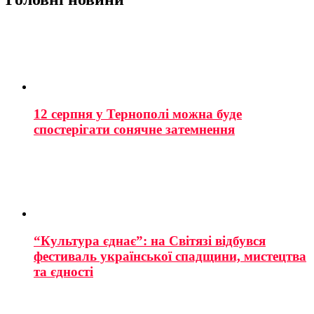
12 серпня у Тернополі можна буде
спостерігати сонячне затемнення
“Культура єднає”: на Світязі відбувся
фестиваль української спадщини, мистецтва
та єдності