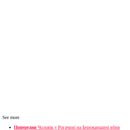
See more
Попередня
Чоловік у Рогачині на Бережанщині вбив