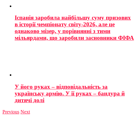
Іспанія заробила найбільшу суму призових
в історії чемпіонату світу-2026, але це
однаково мізер, у порівнянні з тими
мільярдами, що заробили засновники ФІФА
У його руках – відповідальність за
українську армію. У її руках – бандура й
дитячі долі
Previous
Next