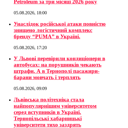
Petroleum за три місяці 2026 року
05.08.2026, 18:00
Унаслідок російської атаки повністю
знищено логістичний комплекс
бренду “PUMA” в Україні.
05.08.2026, 17:20
У Львові перевірили кондиціонери в
автобусах: на порушників чекають
штрафи. А в Тернополі пасажири-
барани мовчать і терплять
05.08.2026, 09:09
Львівська політехніка стала
найпопулярнішим університетом
серед вступників в Україні.
Тернопільські хабарницькі
університети тихо заздрять