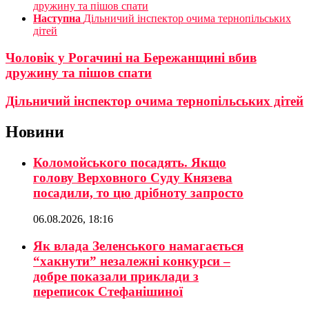
дружину та пішов спати
Наступна
Дільничий інспектор очима тернопільських
дітей
Чоловік у Рогачині на Бережанщині вбив
дружину та пішов спати
Дільничий інспектор очима тернопільських дітей
Новини
Коломойського посадять. Якщо
голову Верховного Суду Князева
посадили, то цю дрібноту запросто
06.08.2026, 18:16
Як влада Зеленського намагається
“хакнути” незалежні конкурси –
добре показали приклади з
переписок Стефанішиної