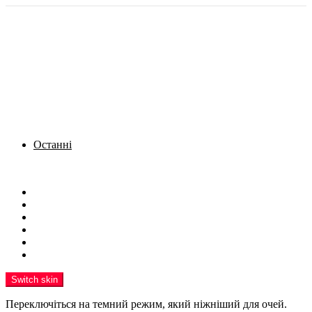
Останні
Menu
Новини
Політика
Кримінал
Фото
Надіслати новину
Реклама на сайті
Switch skin
Переключіться на темний режим, який ніжніший для очей.