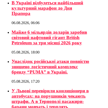
В Україні відбудеться найбільший
культурний марафон до Дня
Прапора
06.08.2026, 06:06
Майже 6 мільярдів доларів заробив
світовий нафтовий гігант British
Petroleum за три місяці 2026 року
05.08.2026, 18:00
Унаслідок російської атаки повністю
знищено логістичний комплекс
бренду “PUMA” в Україні.
05.08.2026, 17:20
У Львові перевірили кондиціонери в
автобусах: на порушників чекають
штрафи. А в Тернополі пасажири-
барани мовчать і терплять