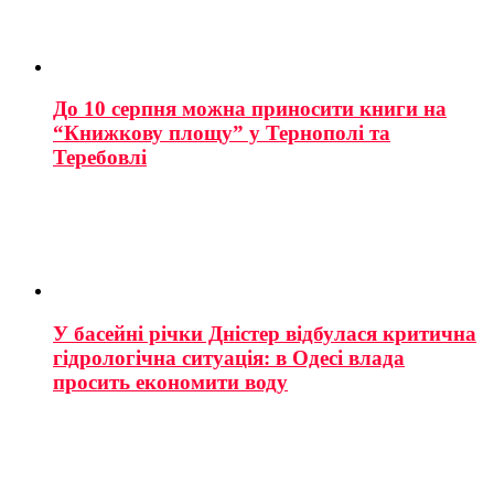
До 10 серпня можна приносити книги на
“Книжкову площу” у Тернополі та
Теребовлі
У басейні річки Дністер відбулася критична
гідрологічна ситуація: в Одесі влада
просить економити воду