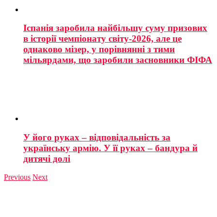
Іспанія заробила найбільшу суму призових
в історії чемпіонату світу-2026, але це
однаково мізер, у порівнянні з тими
мільярдами, що заробили засновники ФІФА
У його руках – відповідальність за
українську армію. У її руках – бандура й
дитячі долі
Previous
Next