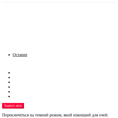
Останні
Menu
Новини
Політика
Кримінал
Фото
Надіслати новину
Реклама на сайті
Switch skin
Переключіться на темний режим, який ніжніший для очей.