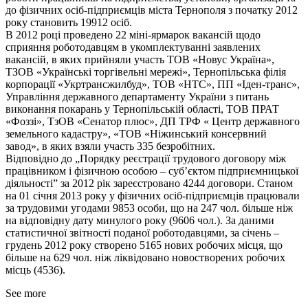
до фізичних осіб-підприємців міста Тернополя з початку 2012
року становить 19912 осіб.
В 2012 році проведено 22 міні-ярмарок вакансій щодо
сприяння роботодавцям в укомплектуванні заявлених
вакансій, в яких прийняли участь ТОВ «Новус Україна»,
ТЗОВ «Українські торгівельні мережі», Тернопільська філія
корпорації «Укртрансжилбуд», ТОВ «НТС», ПП «Іден-транс»,
Управління державного департаменту України з питань
виконання покарань у Тернопільській області, ТОВ ПРАТ
«Фоззі», ТзОВ «Сенатор плюс», ДП ТРФ « Центр державного
земельного кадастру», «ТОВ «Ніжинський консервний
завод», в яких взяли участь 335 безробітних.
Відповідно до „Порядку реєстрації трудового договору між
працівником і фізичною особою – суб’єктом підприємницької
діяльності” за 2012 рік зареєстровано 4244 договори. Станом
на 01 січня 2013 року у фізичних осіб-підприємців працювали
за трудовими угодами 9853 особи, що на 247 чол. більше ніж
на відповідну дату минулого року (9606 чол.). За даними
статистичної звітності поданої роботодавцями, за січень –
грудень 2012 року створено 5165 нових робочих місця, що
більше на 629 чол. ніж ліквідовано новостворених робочих
місць (4536).
See more