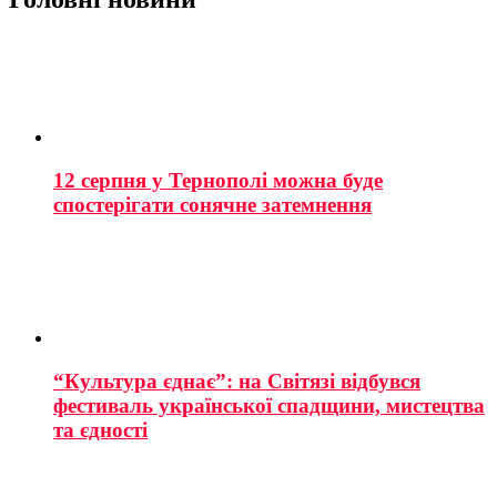
12 серпня у Тернополі можна буде
спостерігати сонячне затемнення
“Культура єднає”: на Світязі відбувся
фестиваль української спадщини, мистецтва
та єдності