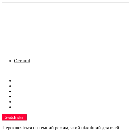
Останні
Menu
Новини
Політика
Кримінал
Фото
Надіслати новину
Реклама на сайті
Switch skin
Переключіться на темний режим, який ніжніший для очей.