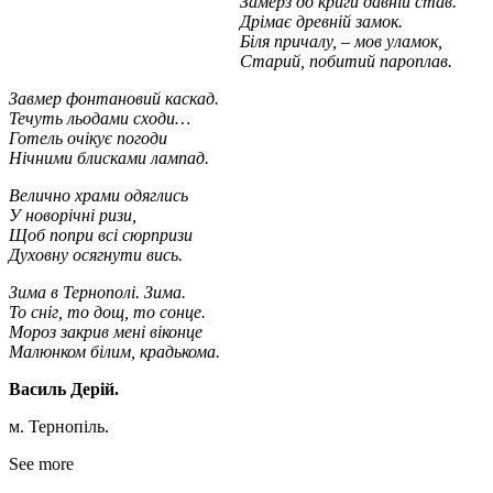
Замерз до криги давній став.
Дрімає древній замок.
Біля причалу, – мов уламок,
Старий, побитий пароплав.
Завмер фонтановий каскад.
Течуть льодами сходи…
Готель очікує погоди
Нічними блисками лампад.
Велично храми одяглись
У новорічні ризи,
Щоб попри всі сюрпризи
Духовну осягнути вись.
Зима в Тернополі. Зима.
То сніг, то дощ, то сонце.
Мороз закрив мені віконце
Малюнком білим, крадькома.
Василь Дерій.
м. Тернопіль.
See more