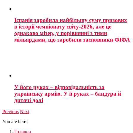
Іспанія заробила найбільшу суму призових
в історії чемпіонату світу-2026, але це
однаково мізер, у порівнянні з тими
мільярдами, що заробили засновники ФІФА
У його руках – відповідальність за
українську армію. У її руках – бандура й
дитячі долі
Previous
Next
You are here:
Головна