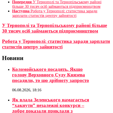
Попередня
У Тернополі та Тернопільському районі
більше 30 тисяч осіб займаються підприємництвом
Наступна
Робота у Тернополі: статистика заради
зарплати статистів центру зайнятості
У Тернополі та Тернопільському районі більше
30 тисяч осіб займаються підприємництвом
Робота у Тернополі: статистика заради зарплати
статистів центру зайнятості
Новини
Коломойського посадять. Якщо
голову Верховного Суду Князева
посадили, то цю дрібноту запросто
06.08.2026, 18:16
Як влада Зеленського намагається
“хакнути” незалежні конкурси –
добре показали приклади з