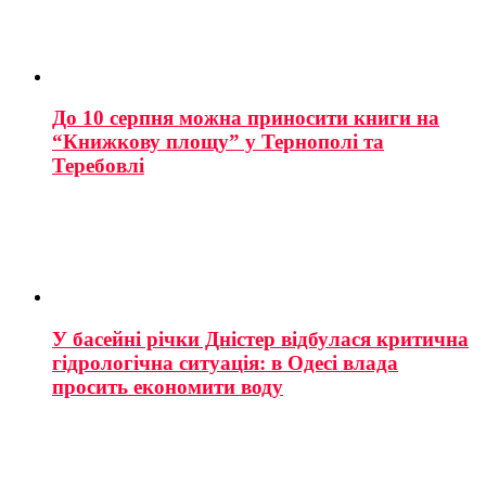
До 10 серпня можна приносити книги на
“Книжкову площу” у Тернополі та
Теребовлі
У басейні річки Дністер відбулася критична
гідрологічна ситуація: в Одесі влада
просить економити воду