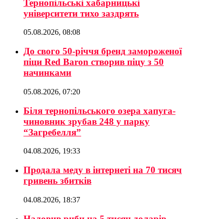
Тернопільські хабарницькі
університети тихо заздрять
05.08.2026, 08:08
До свого 50-річчя бренд замороженої
піци Red Baron створив піцу з 50
начинками
05.08.2026, 07:20
Біля тернопільського озера хапуга-
чиновник зрубав 248 у парку
“Загребелля”
04.08.2026, 19:33
Продала меду в інтернеті на 70 тисяч
гривень збитків
04.08.2026, 18:37
Наловив риби на 5 тисяч доларів