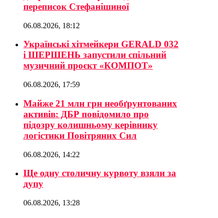
переписок Стефанішиної
06.08.2026, 18:12
Українські хітмейкери GERALD 032
і ШЕРШЕНЬ запустили спільний
музичний проєкт «КОМПОТ»
06.08.2026, 17:59
Майже 21 млн грн необґрунтованих
активів: ДБР повідомило про
підозру колишньому керівнику
логістики Повітряних Сил
06.08.2026, 14:22
Ще одну столичну курвоту взяли за
дупу
06.08.2026, 13:28