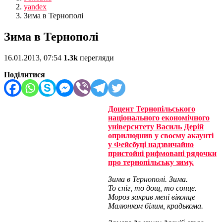
yandex
Зима в Тернополі
Зима в Тернополі
16.01.2013, 07:54
1.3k
перегляди
Поділитися
Доцент Тернопільського
національного економічного
університету Василь Дерій
оприлюднив у своєму акаунті
у Фейсбуці надзвичайно
пристойні рифмовані рядочки
про тернопільську зиму.
Зима в Тернополі. Зима.
То сніг, то дощ, то сонце.
Мороз закрив мені віконце
Малюнком білим, крадькома.