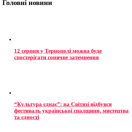
Головні новини
12 серпня у Тернополі можна буде
спостерігати сонячне затемнення
“Культура єднає”: на Світязі відбувся
фестиваль української спадщини, мистецтва
та єдності