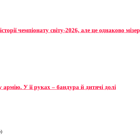
сторії чемпіонату світу-2026, але це однаково мізе
 армію. У її руках – бандура й дитячі долі
)