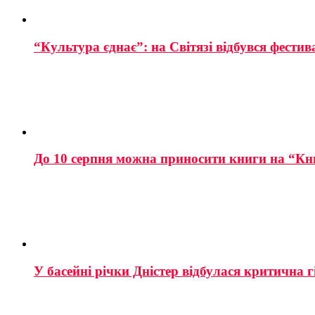
“Культура єднає”: на Світязі відбувся фестив
До 10 серпня можна приносити книги на “Кн
У басейні річки Дністер відбулася критична г