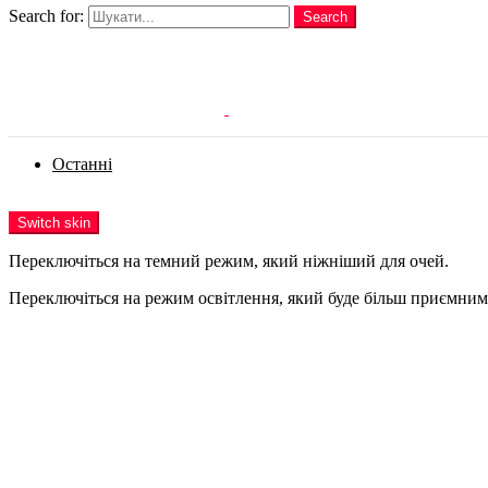
Search for:
Search
Login
Останні
Menu
Switch skin
Переключіться на темний режим, який ніжніший для очей.
Переключіться на режим освітлення, який буде більш приємним 
Login