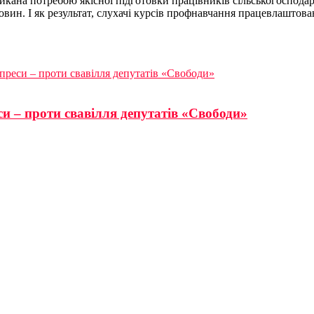
икана потребою якісної підготовки працівників сільськогосподарс
вин. І як результат, слухачі курсів профнавчання працевлаштован
преси – проти свавілля депутатів «Свободи»
и – проти свавілля депутатів «Свободи»