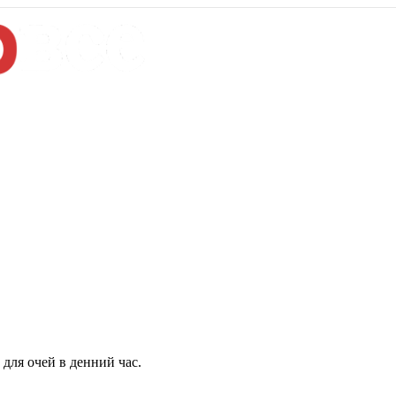
для очей в денний час.