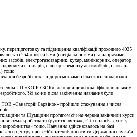
ку, перепідготовку та підвищення кваліфікації проходило 4035
ювалось за 254 профе-сіями (спеціальностями) та напрямами.
их засобів, електрогазозварник, кухар, манікюрник, оператор
одовольчих то-варів, слюсар з ремонту автомобілів, слюсар-
) тощо.
авчання безробітних з підприємствами сільськогосподарської
з місцевим ПП «КОЛО БОК», де підвищили кваліфікацію шляхом
безробітного. Усі во-ни після закінчення навчання були
і у ТОВ «Санаторій Барвінок» пройшли стажування з числа
орів.
тківщини та Шумщини протягом січ-ня-червня закінчили курси
нови земле-робства та ґрунтознавства», «Технологія захисту
го виробництва» тощо. Навчання здійснювалось на базі
нського центру професійно-технічної освіти Державної служ-би