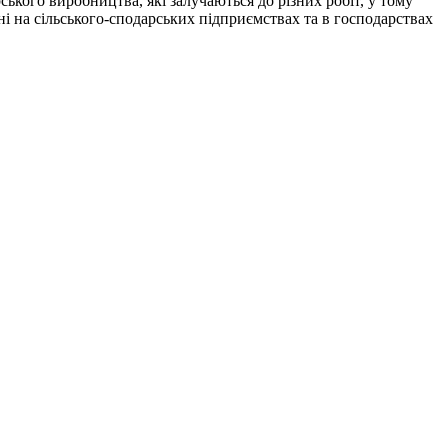
ького виробництва, які залучаються до різних робіт, у тому
і на сільського-сподарських підприємствах та в господарствах