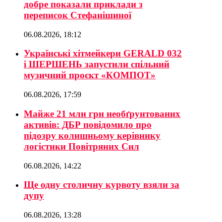
добре показали приклади з
переписок Стефанішиної
06.08.2026, 18:12
Українські хітмейкери GERALD 032
і ШЕРШЕНЬ запустили спільний
музичний проєкт «КОМПОТ»
06.08.2026, 17:59
Майже 21 млн грн необґрунтованих
активів: ДБР повідомило про
підозру колишньому керівнику
логістики Повітряних Сил
06.08.2026, 14:22
Ще одну столичну курвоту взяли за
дупу
06.08.2026, 13:28