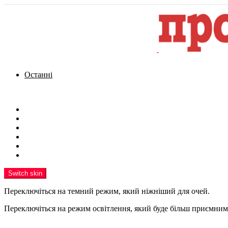
Останні
Menu
Новини
Політика
Кримінал
Фото
Надіслати новину
Реклама на сайті
Switch skin
Переключіться на темний режим, який ніжніший для очей.
Переключіться на режим освітлення, який буде більш приємним 
шукати