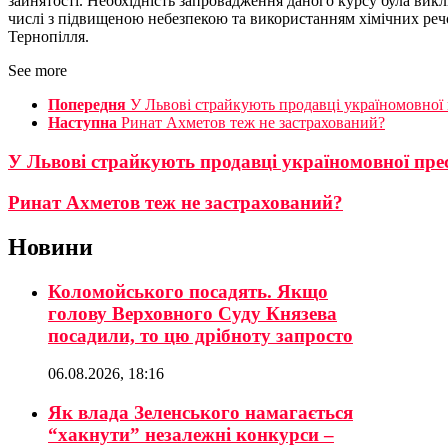
зайнятості. Необхідність запровадження даного курсу була викл
числі з підвищеною небезпекою та використанням хімічних речо
Тернопілля.
See more
Попередня
У Львові страйкують продавці україномовної 
Наступна
Ринат Ахметов теж не застрахований?
У Львові страйкують продавці україномовної прес
Ринат Ахметов теж не застрахований?
Новини
Коломойського посадять. Якщо
голову Верховного Суду Князева
посадили, то цю дрібноту запросто
06.08.2026, 18:16
Як влада Зеленського намагається
“хакнути” незалежні конкурси –