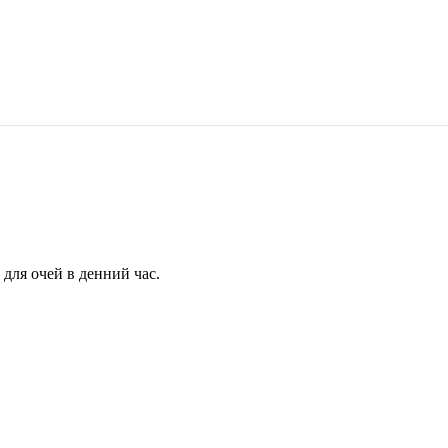
для очей в денний час.