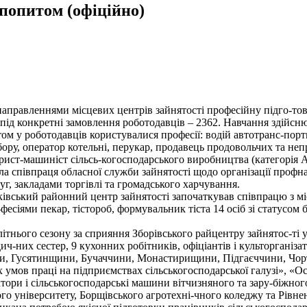
 попитом (офіційно)
направленнями місцевих центрів зайнятості професійну підго-тов
 під конкретні замовлення роботодавців – 2362. Навчання здійсн
м у роботодавців користувалися професії: водій автотранс-портн
ру, оператор котельні, перукар, продавець продовольчих та непр
рист-машиніст сільсь-когосподарського виробництва (категорія А
ла співпраця обласної служби зайнятості щодо організації профн
луг, закладами торгівлі та громадського харчування.
тківський районний центр зайнятості започаткував співпрацю 
фесіями пекар, тістороб, формувальник тіста 14 осіб зі статусом 
літнього сезону за сприяння Зборівського райцентру зайнятос-т
ич-них сестер, 9 кухонних робітників, офіціантів і культорганізат
ни, Гусятинщини, Бучаччини, Монастирищини, Підгаєччини, Чор
умов праці на підприємствах сільськогосподарської галузі», «Ос
ктори і сільськогосподарські машини вітчизняного та зару-біжно
о університету, Борщівського агротехні-чного коледжу та Рівне