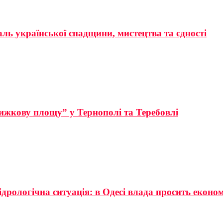
аль української спадщини, мистецтва та єдності
ижкову площу” у Тернополі та Теребовлі
ідрологічна ситуація: в Одесі влада просить еконо