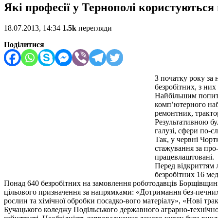
Які професії у Тернополі користуються
18.07.2013, 14:34
1.5k
перегляди
Поділитися
З початку року за 
безробітних, з них
Найбільшим попито
комп’ютерного набо
ремонтник, тракто
Результативною бу
галузі, сфери по-с
Так, у червні Чор
стажування за про-
працевлаштовані.
Перед відкриттям 
безробітних 16 мед
Понад 640 безробітних на замовлення роботодавців Борщівщи
цільового призначення за напрямками: «Дотримання без-печних 
рослин та хімічної обробки посадко-вого матеріалу», «Нові тра
Бучацького коледжу Подільського державного аграрно-технічног