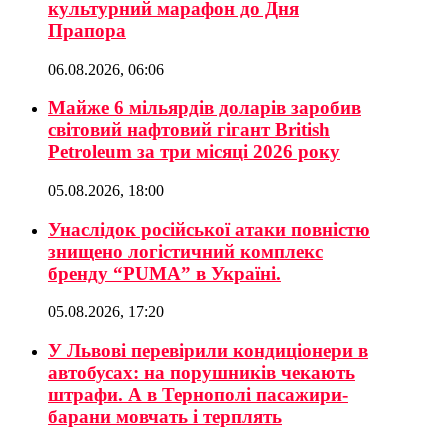
культурний марафон до Дня
Прапора
06.08.2026, 06:06
Майже 6 мільярдів доларів заробив
світовий нафтовий гігант British
Petroleum за три місяці 2026 року
05.08.2026, 18:00
Унаслідок російської атаки повністю
знищено логістичний комплекс
бренду “PUMA” в Україні.
05.08.2026, 17:20
У Львові перевірили кондиціонери в
автобусах: на порушників чекають
штрафи. А в Тернополі пасажири-
барани мовчать і терплять