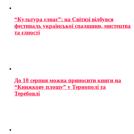
“Культура єднає”: на Світязі відбувся
фестиваль української спадщини, мистецтва
та єдності
До 10 серпня можна приносити книги на
“Книжкову площу” у Тернополі та
Теребовлі