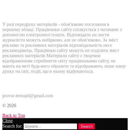
У разі передруку матеріалів - обов'язкове посилання в
першому абзаці. Працівники сайту спілкується з читачами з
допомогою електронної пошти. Відповідати на листи
журналісти можуть вибірково, але не обов'язково. За зміст
реклами та рекламних матеріалів відповідальність несе
рекламодавець. Працівнки сайту можуть не поділяти зміст
рекламних матеріалів Матеріали сайту є творчим
відображенням сприйняття світу працівниками сайту, не
мають на меті будь-кого образити та відображають лише нашу
дуику на світ, події, що в ньому відбуваються.
Контакти:
provse.ternopil@gmail.com
© 2026
Back to Top
Close
Search for:
Search