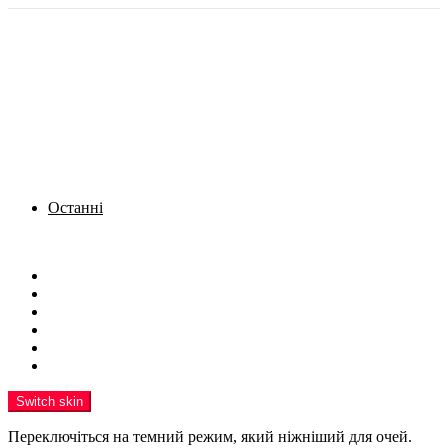
Останні
Menu
Новини
Політика
Кримінал
Фото
Надіслати новину
Реклама на сайті
Switch skin
Переключіться на темний режим, який ніжніший для очей.