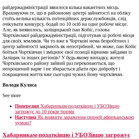
райдержадміністрації зявилося кілька вакантних місць.
Враховуючи те, що в районному центрі зайнятості на обліку
стоїть велика кількість потенційних держслужбовців, слід
очікувати конкурсу, бодай по 10 осіб на одне робоче місце.
Але, як виявилось, заліщицький пан Кобіс, голова
Чортківської райдержадміністрації, підготував ці робочі місця
для своїх земляків. Чи то вже в Чорткові нема безробітних і
центр зайнятості закриють як непотрібний, чи може, пан Кобіс
боїться Чортківчан і зміцнює свої позиції вірними зайдами із
Заліщик та інших регіонів? У будь-якому випадку, жителі
Чортківського району зайвий раз переконаються, що
непрошений варяг і не збирається дбати про добробут і
покращення життя вже сьогодні чужих йому чортківчан.
Володя Куляса
See more
Попередня
Хабарникам-податківцю і УБОЗівцю
загрожує до 10 років тюрми
Наступна
Як виявити зараження свиней африканською
чумою?
Хабарникам-податківцю і УБОЗівцю загрожує