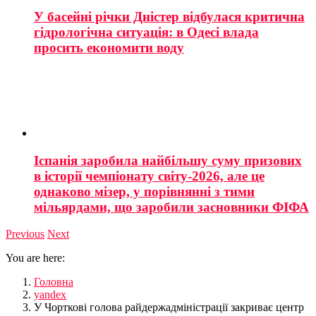
У басейні річки Дністер відбулася критична
гідрологічна ситуація: в Одесі влада
просить економити воду
Іспанія заробила найбільшу суму призових
в історії чемпіонату світу-2026, але це
однаково мізер, у порівнянні з тими
мільярдами, що заробили засновники ФІФА
Previous
Next
You are here:
Головна
yandex
У Чорткові голова райдержадміністрації закриває центр