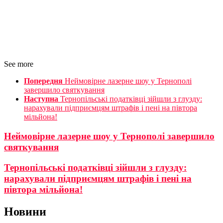
See more
Попередня
Неймовірне лазерне шоу у Тернополі
завершило святкування
Наступна
Тернопільські податківці зійшли з глузду:
нарахували підприємцям штрафів і пені на півтора
мільйона!
Неймовірне лазерне шоу у Тернополі завершило
святкування
Тернопільські податківці зійшли з глузду:
нарахували підприємцям штрафів і пені на
півтора мільйона!
Новини