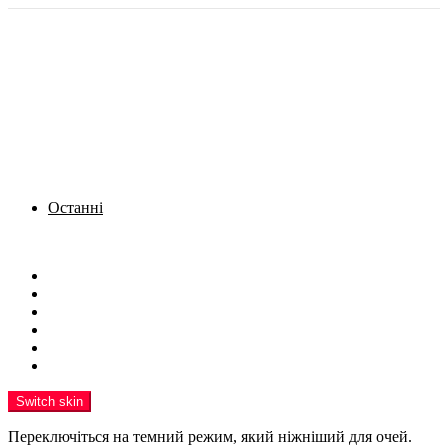
Останні
Menu
Новини
Політика
Кримінал
Фото
Надіслати новину
Реклама на сайті
Switch skin
Переключіться на темний режим, який ніжніший для очей.