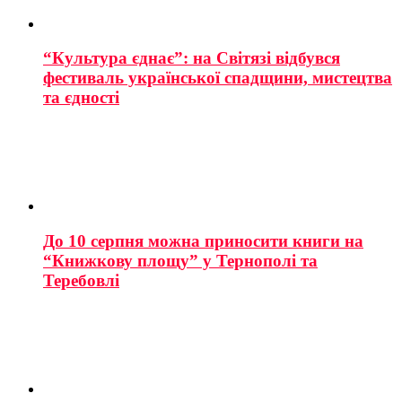
“Культура єднає”: на Світязі відбувся
фестиваль української спадщини, мистецтва
та єдності
До 10 серпня можна приносити книги на
“Книжкову площу” у Тернополі та
Теребовлі