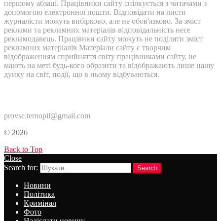
першому абзаці. Працівники сайту спілкується з читачами з
допомогою електронної пошти. Відповідати на листи
журналісти можуть вибірково, але не обов'язково. За зміст
реклами та рекламних матеріалів відповідальність несе
рекламодавець. Працівнки сайту можуть не поділяти зміст
рекламних матеріалів Матеріали сайту є творчим
відображенням сприйняття світу працівниками сайту, не
мають на меті будь-кого образити та відображають лише нашу
дуику на світ, події, що в ньому відбуваються.
Контакти:
provse.ternopil@gmail.com
© 2026
Back to Top
Close
Search for:
Search
Новини
Політика
Кримінал
Фото
Надіслати новину