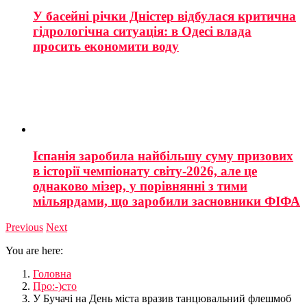
У басейні річки Дністер відбулася критична
гідрологічна ситуація: в Одесі влада
просить економити воду
Іспанія заробила найбільшу суму призових
в історії чемпіонату світу-2026, але це
однаково мізер, у порівнянні з тими
мільярдами, що заробили засновники ФІФА
Previous
Next
You are here:
Головна
Про:-)сто
У Бучачі на День міста вразив танцювальний флешмоб