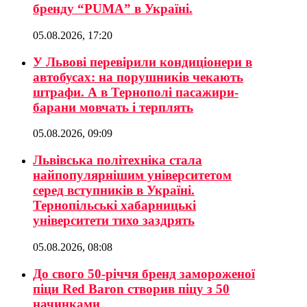
бренду “PUMA” в Україні.
05.08.2026, 17:20
У Львові перевірили кондиціонери в
автобусах: на порушників чекають
штрафи. А в Тернополі пасажири-
барани мовчать і терплять
05.08.2026, 09:09
Львівська політехніка стала
найпопулярнішим університетом
серед вступників в Україні.
Тернопільські хабарницькі
університети тихо заздрять
05.08.2026, 08:08
До свого 50-річчя бренд замороженої
піци Red Baron створив піцу з 50
начинками