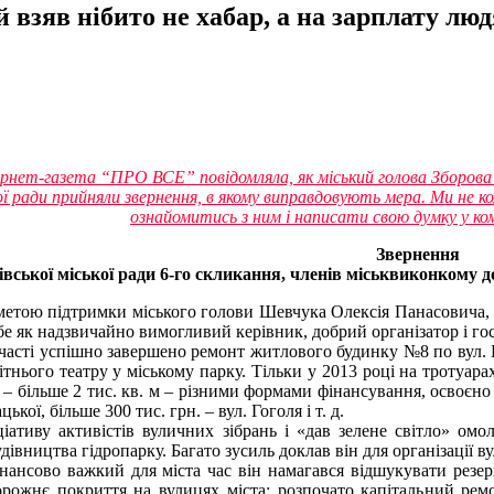
 взяв нібито не хабар, а на зарплату лю
ернет-газета “ПРО ВСЕ” повідомляла, як міський голова Зборова
ї ради прийняли звернення, в якому виправдовують мера. Ми не 
ознайомитись з ним і написати свою думку у ко
Звернення
івської міської ради 6-го скликання, членів міськвиконкому до
метою підтримки міського голови Шевчука Олексія Панасовича, як
бе як надзвичайно вимогливий керівник, добрий організатор і го
участі успішно завершено ремонт житлового будинку №8 по вул.
ітнього театру у міському парку. Тільки у 2013 році на тротуар
 – більше 2 тис. кв. м – різними формами фінансування, освоєно
цької, більше 300 тис. грн. – вул. Гоголя і т. д.
ціативу активістів вуличних зібрань і «дав зелене світло» о
удівництва гідропарку. Багато зусиль доклав він для організації 
нансово важкий для міста час він намагався відшукувати резерв
орожнє покриття на вулицях міста; розпочато капітальний рем