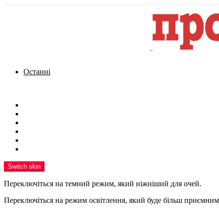
Останні
Menu
Новини
Політика
Кримінал
Фото
Надіслати новину
Реклама на сайті
Switch skin
Переключіться на темний режим, який ніжніший для очей.
Переключіться на режим освітлення, який буде більш приємним 
шукати