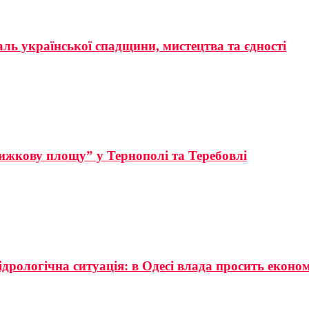
аль української спадщини, мистецтва та єдності
ижкову площу” у Тернополі та Теребовлі
ідрологічна ситуація: в Одесі влада просить еконо