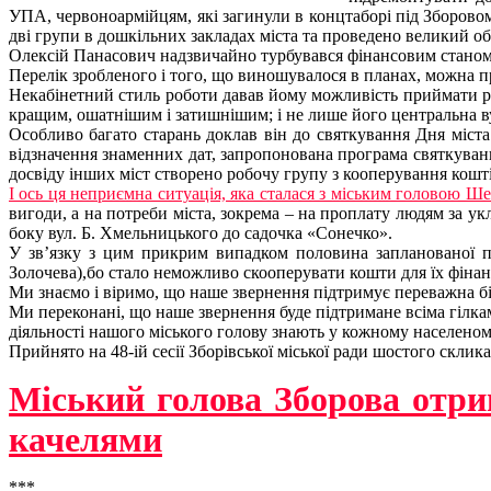
УПА, червоноармійцям, які загинули в концтаборі під Зборовом
дві групи в дошкільних закладах міста та проведено великий об
Олексій Панасович надзвичайно турбувався фінансовим станом 
Перелік зробленого і того, що виношувалося в планах, можна 
Некабінетний стиль роботи давав йому можливість приймати ріш
кращим, ошатнішим і затишнішим; і не лише його центральна вул
Особливо багато старань доклав він до святкування Дня міста:
відзначення знаменних дат, запропонована програма святкування
досвіду інших міст створено робочу групу з кооперування кошт
І ось ця неприємна ситуація, яка сталася з міським головою Ш
вигоди, а на потреби міста, зокрема – на проплату людям за у
боку вул. Б. Хмельницького до садочка «Сонечко».
У зв’язку з цим прикрим випадком половина запланованої пр
Золочева),бо стало неможливо скооперувати кошти для їх фіна
Ми знаємо і віримо, що наше звернення підтримує переважна біл
Ми переконані, що наше звернення буде підтримане всіма гілка
діяльності нашого міського голову знають у кожному населеном
Прийнято на 48-ій сесії Зборівської міської ради шостого склика
Міський голова Зборова отрим
качелями
***