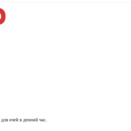
для очей в денний час.