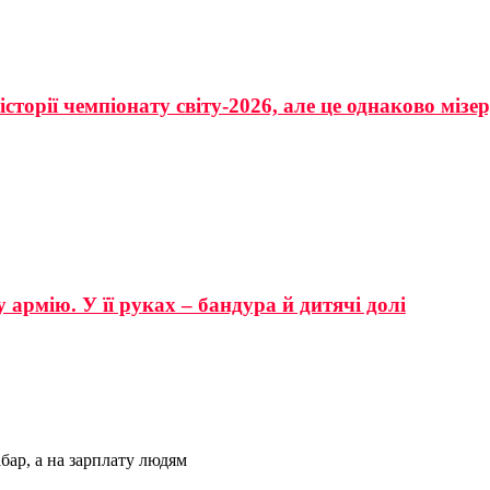
сторії чемпіонату світу-2026, але це однаково мізе
 армію. У її руках – бандура й дитячі долі
бар, а на зарплату людям