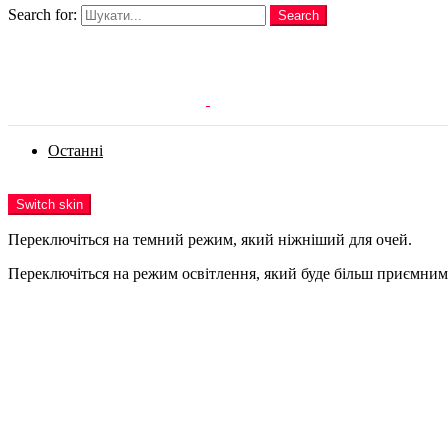
Search for:
Search
Login
Останні
Menu
Switch skin
Переключіться на темний режим, який ніжніший для очей.
Переключіться на режим освітлення, який буде більш приємним 
Login