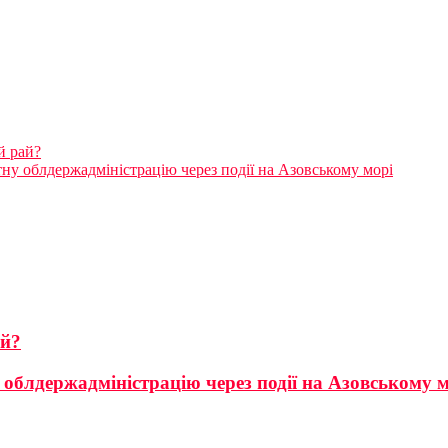
й рай?
ну облдержадміністрацію через події на Азовському морі
ай?
облдержадміністрацію через події на Азовському м