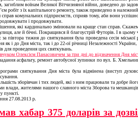
, загиблим воїнам Великої Вітчизняної війни, доведено до задов
’єм робіт з їх капітального ремонту, також приведено в належний
справ комунальних підприємств, сприяв тому, аби вони успішно 
продовжувати і продовжувати.
ення, які кардинально змінювали на краще стан справ. Скажемо 
иця, але й бічні. Покращився й благоустрій Футорів. І в цьому 
 за півтора тижня до святкування була проведена сесія міської
 як і до Дня міста, так і до 22-ої річниці Незалежності України
ів для проведення цих святкувань.
евчуком Олексієм Панасовичем за три дні до відзначення Дня міс
кладання асфальту, ремонт автобусної зупинки по вул. Б. Хмельни
ограми святкування Дня міста була відмінена (виступ духово
нсування.
ьшість зборівчан і тих людей, які з ним працювали та добре йог
ми влади, жителями нашого славного міста Зборова та мешканців 
у пункті.
ння 27.08.2013 р.
ав хабар 375 доларів за дозв