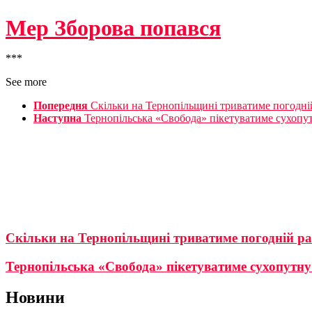
Мер Зборова попався
***
See more
Попередня
Скільки на Тернопільщині триватиме погодні
Наступна
Тернопільська «Свобода» пікетуватиме сухопут
Скільки на Тернопільщині триватиме погодній р
Тернопільська «Свобода» пікетуватиме сухопутну 
Новини