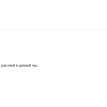
для очей в денний час.