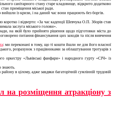
ільного санітарного стану старе кладовище, відкрито додатково
 стан приміщення міської ради.
вийшли із кризи, і на даний час вони працюють без боргів.
коротко і відверто: «За час каденції Шевчука О.П. Зборів став
чимала заслуга міського голови».
 ради, на якій було прийнято рішення щодо підготовки міста до
, оговорено питання фінансування цих заходів та після вивчення
та
: ми переконані в тому, що ті кошти йшли не для його власної
цького, розрахунок з працівниками за облаштування тротуарів з
го оркестру «Львівські фанфари» і народного гурту «СІЧ» із
о знають.
району в цілому, адже завдяки багаторічній сумлінній трудовій
іл на розміщення атракціону з