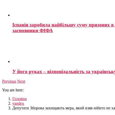
Іспанія заробила найбільшу суму призових в і
засновники ФІФА
У його руках – відповідальність за українську
Previous
Next
You are here:
Головна
yandex
Депутати Зборова захищають мера, який взяв нібито не ха