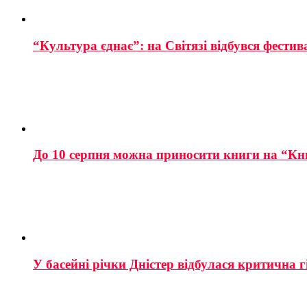
“Культура єднає”: на Світязі відбувся фестив
До 10 серпня можна приносити книги на “Кн
У басейні річки Дністер відбулася критична г