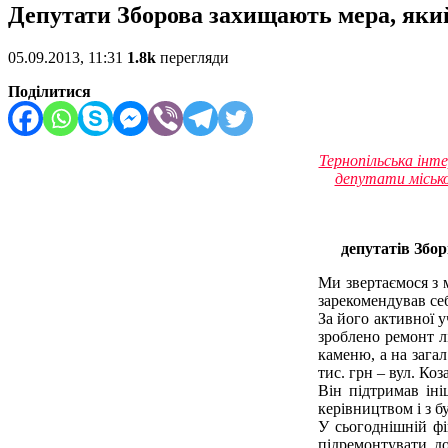
Депутати Зборова захищають мера, який
05.09.2013, 11:31
1.8k
перегляди
Поділитися
Тернопільська інт
депутати місько
депутатів Збор
Ми звертаємося з 
зарекомендував се
За його активної 
зроблено ремонт л
каменю, а на загал
тис. грн – вул. Коза
Він підтримав іні
керівництвом і з б
У сьогоднішній фі
підремонтувати д