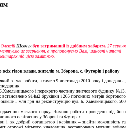
дям
 Олексій
Шевчук
був затриманий із дрібним хабарем.
27 серпня
коментуємо це звернення, а пропопонуємо Вам, шановні читаті
ментарях під цією заміткою.
 всіх гілок влади, жителів м. Зборова, с. Футорів і району
ий за час роботи, а саме з 9 листопада 2010 року і донедавна,
сподарник.
 Б.Хмельницького і перекрито частину житлового будинку №13,
ах встановлено 914м2 бруківки і 265 погонних метрів бортового
 більше 1 млн грн на реконструкцію вул. Б. Хмельницького, 500
молодженню міського парку. Чимало роботи проведено під його
вуличного освітлення у Зборові та Футорах.
и і, як добрий організатор і керівник – знайти можливість та
онт огорожі міського кладовища, реставровано могили воїнам