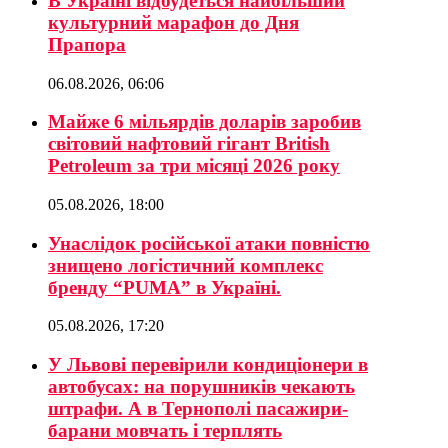
В Україні відбудеться найбільший
культурний марафон до Дня
Прапора
06.08.2026, 06:06
Майже 6 мільярдів доларів заробив
світовий нафтовий гігант British
Petroleum за три місяці 2026 року
05.08.2026, 18:00
Унаслідок російської атаки повністю
знищено логістичний комплекс
бренду “PUMA” в Україні.
05.08.2026, 17:20
У Львові перевірили кондиціонери в
автобусах: на порушників чекають
штрафи. А в Тернополі пасажири-
барани мовчать і терплять