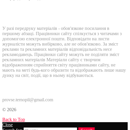
У разі передруку матеріалів - обов'язкове посилання в
першому абзаці. Працівники сайту спілкується з читачами з
допомогою електронної пошти. Відповідати на листи
журналісти можуть вибірково, але не обов'язково. За зміст
реклами та рекламних матеріалів відповідальність несе
рекламодавець. Працівнки сайту можуть не поділяти зміст
рекламних матеріалів Матеріали сайту є творчим
відображенням сприйняття світу працівниками сайту, не
мають на меті будь-кого образити та відображають лише нашу
дуику на світ, події, що в ньому відбуваються.
Контакти:
provse.ternopil@gmail.com
© 2026
Back to Top
Close