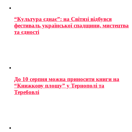
“Культура єднає”: на Світязі відбувся
фестиваль української спадщини, мистецтва
та єдності
До 10 серпня можна приносити книги на
“Книжкову площу” у Тернополі та
Теребовлі