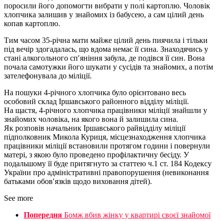
поросили його допомогти вибрати у полі картоплю. Чоловік
хлопчика залишив у знайомих із бабусею, а сам цілий день
копав картоплю.
Тим часом 35-річна мати майже цілий день пиячила і тільки
під вечір здогадалась, що вдома немає її сина. Знаходячись у
стані алкогольного сп′яніння забула, де подівся її син. Вона
почала самотужки його шукати у сусідів та знайомих, а потім
зателефонувала до міліції.
На пошуки 4-річного хлопчика було орієнтовано весь
особовий склад Іршавського районного відділу міліції.
На щастя, 4-річного хлопчика працівники міліції знайшли у
знайомих чоловіка, на якого вона й залишила сина.
Як розповів начальник Іршавського райвідділу міліції
підполковник Микола Куриця, місцезнаходження хлопчика
працівники міліції встановили протягом години і повернули
матері, з якою було проведено профілактичну бесіду. У
подальшому її буде притягнуто за статтею ч.1 ст. 184 Кодексу
України про адміністративні правопорушення (невиконання
батьками обов′язків щодо виховання дітей).
See more
Попередня
Бомж вбив жінку у квартирі своєї знайомої