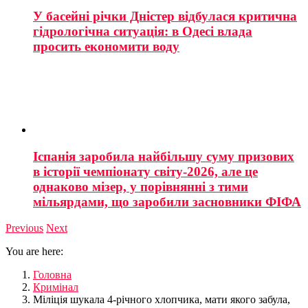
У басейні річки Дністер відбулася критична
гідрологічна ситуація: в Одесі влада
просить економити воду
Іспанія заробила найбільшу суму призових
в історії чемпіонату світу-2026, але це
однаково мізер, у порівнянні з тими
мільярдами, що заробили засновники ФІФА
Previous
Next
You are here:
Головна
Кримінал
Міліція шукала 4-річного хлопчика, мати якого забула,