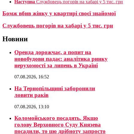
Наступна
Службовець погорів на хабарі у 5 тис. грн
Бомж вбив жінку у квартирі своєї знайомої
Службовець погорів на хабарі у 5 тис. грн
Новини
Оренда дорожчає, а попит на
новобудови падає: аналітика ринку
нерухомості за липень в Україні
07.08.2026, 16:52
На Тернопільщині заборонили
ловити раків
07.08.2026, 13:10
Коломойського посадять. Якщо
голову Верховного Суду Князева
посадили, то цю дрібноту запросто