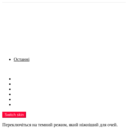
Останні
Menu
Новини
Політика
Кримінал
Фото
Надіслати новину
Реклама на сайті
Switch skin
Переключіться на темний режим, який ніжніший для очей.