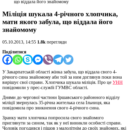
що віддала його знайомому
Міліція шукала 4-річного хлопчика,
мати якого забула, що віддала його
знайомому
05.10.2013, 14:55
1.8k
перегляди
Поділитися
У Закарпатській області жінка забула, що віддала свого 4-
річного сина знайомому аби той за ним доглянув поки вона
вирішує свої справи. Хлопчика шукала міліція. Про це
УНН
повідомили у прес-службі ГУМВС області.
Днями до чергової частини Іршавського районного відділу
міліції звернулась 35-річна жителька села Ільниця, яка
повідомила про зникнення свого 4-річного сина.
Зранку мати хлопчика попросила свого знайомого
приглянути за сином, так як у неї виникли особисті справи.
Чоловік погодився і пішов з малолітнім до своїх знайомих, які