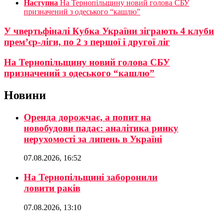
Наступна
На Тернопільщину новий голова СБУ
призначений з одеського “кашлю”
У чвертьфіналі Кубка України зіграють 4 клуби
прем’єр-ліги, по 2 з першої і другої ліг
На Тернопільщину новий голова СБУ
призначений з одеського “кашлю”
Новини
Оренда дорожчає, а попит на
новобудови падає: аналітика ринку
нерухомості за липень в Україні
07.08.2026, 16:52
На Тернопільщині заборонили
ловити раків
07.08.2026, 13:10