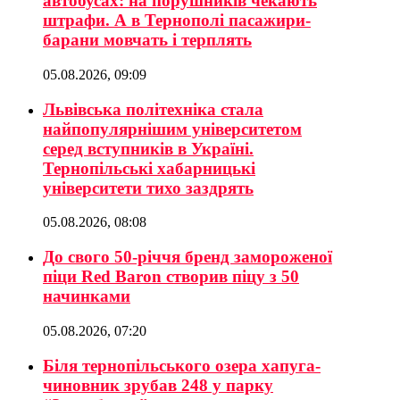
автобусах: на порушників чекають
штрафи. А в Тернополі пасажири-
барани мовчать і терплять
05.08.2026, 09:09
Львівська політехніка стала
найпопулярнішим університетом
серед вступників в Україні.
Тернопільські хабарницькі
університети тихо заздрять
05.08.2026, 08:08
До свого 50-річчя бренд замороженої
піци Red Baron створив піцу з 50
начинками
05.08.2026, 07:20
Біля тернопільського озера хапуга-
чиновник зрубав 248 у парку