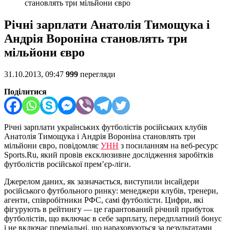
становлять три мільйони євро
Річні зарплати Анатолія Тимощука і
Андрія Вороніна становлять три
мільйони євро
31.10.2013, 09:47
999
перегляди
Поділитися
Річні зарплати українських футболістів російських клубів
Анатолія Тимощука і Андрія Вороніна становлять три
мільйони євро, повідомляє
УНН
з посиланням на веб-ресурс
Sports.Ru, який провів ексклюзивне дослідження заробітків
футболістів російської прем’єр-ліги.
Джерелом даних, як зазначається, виступили інсайдери
російського футбольного ринку: менеджери клубів, тренери,
агенти, співробітники РФС, самі футболісти. Цифри, які
фігурують в рейтингу — це гарантований річний прибуток
футболістів, що включає в себе зарплату, передплатний бонус
і не включає преміальні, що нараховуються за результатами