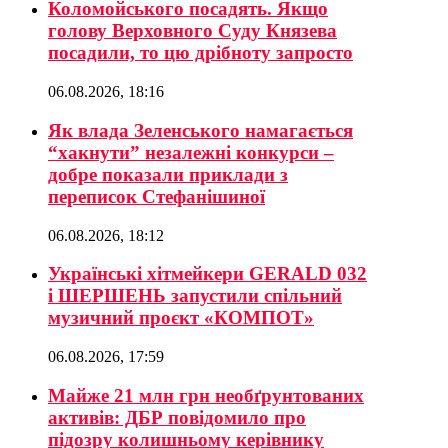
Коломойського посадять. Якщо
голову Верховного Суду Князева
посадили, то цю дрібноту запросто
06.08.2026, 18:16
Як влада Зеленського намагається
“хакнути” незалежні конкурси –
добре показали приклади з
переписок Стефанішиної
06.08.2026, 18:12
Українські хітмейкери GERALD 032
і ШЕРШЕНЬ запустили спільний
музичний проєкт «КОМПОТ»
06.08.2026, 17:59
Майже 21 млн грн необґрунтованих
активів: ДБР повідомило про
підозру колишньому керівнику