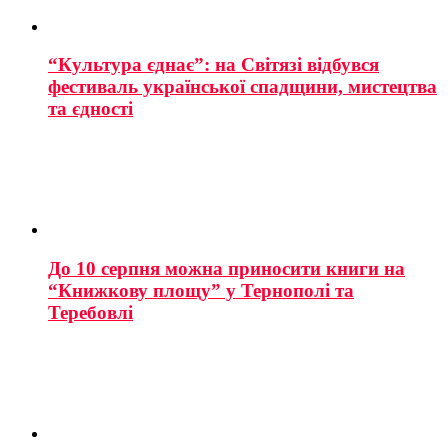
“Культура єднає”: на Світязі відбувся
фестиваль української спадщини, мистецтва
та єдності
До 10 серпня можна приносити книги на
“Книжкову площу” у Тернополі та
Теребовлі