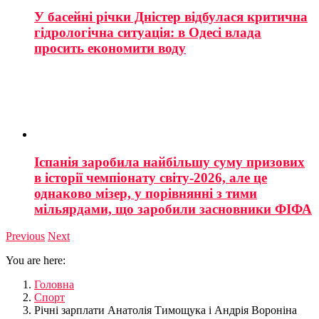
У басейні річки Дністер відбулася критична
гідрологічна ситуація: в Одесі влада
просить економити воду
Іспанія заробила найбільшу суму призових
в історії чемпіонату світу-2026, але це
однаково мізер, у порівнянні з тими
мільярдами, що заробили засновники ФІФА
Previous
Next
You are here:
Головна
Спорт
Річні зарплати Анатолія Тимощука і Андрія Вороніна