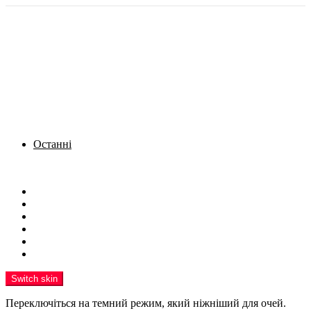
Останні
Menu
Новини
Політика
Кримінал
Фото
Надіслати новину
Реклама на сайті
Switch skin
Переключіться на темний режим, який ніжніший для очей.