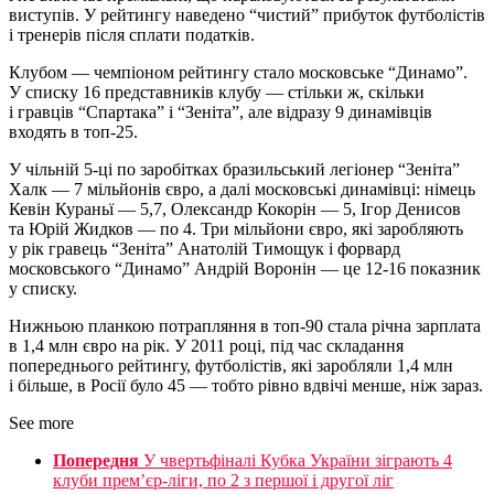
виступів. У рейтингу наведено “чистий” прибуток футболістів
і тренерів після сплати податків.
Клубом — чемпіоном рейтингу стало московське “Динамо”.
У списку 16 представників клубу — стільки ж, скільки
і гравців “Спартака” і “Зеніта”, але відразу 9 динамівців
входять в топ-25.
У чільній 5-ці по заробітках бразильський легіонер “Зеніта”
Халк — 7 мільйонів євро, а далі московські динамівці: німець
Кевін Кураньї — 5,7, Олександр Кокорін — 5, Ігор Денисов
та Юрій Жидков — по 4. Три мільйони євро, які заробляють
у рік гравець “Зеніта” Анатолій Тимощук і форвард
московського “Динамо” Андрій Воронін — це 12-16 показник
у списку.
Нижньою планкою потрапляння в топ-90 стала річна зарплата
в 1,4 млн євро на рік. У 2011 році, під час складання
попереднього рейтингу, футболістів, які заробляли 1,4 млн
і більше, в Росії було 45 — тобто рівно вдвічі менше, ніж зараз.
See more
Попередня
У чвертьфіналі Кубка України зіграють 4
клуби прем’єр-ліги, по 2 з першої і другої ліг