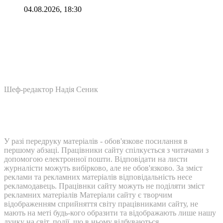
04.08.2026, 18:30
Шеф-редактор Надія Сеник
У разі передруку матеріалів - обов'язкове посилання в
першому абзаці. Працівники сайту спілкується з читачами з
допомогою електронної пошти. Відповідати на листи
журналісти можуть вибірково, але не обов'язково. За зміст
реклами та рекламних матеріалів відповідальність несе
рекламодавець. Працівнки сайту можуть не поділяти зміст
рекламних матеріалів Матеріали сайту є творчим
відображенням сприйняття світу працівниками сайту, не
мають на меті будь-кого образити та відображають лише нашу
дуику на світ, події, що в ньому відбуваються.