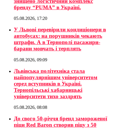
знищено логістичний комплекс
бренду “PUMA” в Україні.
05.08.2026, 17:20
У Львові перевірили кондиціонери в
автобусах: на порушників чекають
штрафи. А в Тернополі пасажири-
барани мовчать і терплять
05.08.2026, 09:09
Львівська політехніка стала
найпопулярнішим університетом
серед вступників в Україні.
Тернопільські хабарницькі
університети тихо заздрять
05.08.2026, 08:08
До свого 50-річчя бренд замороженої
піци Red Baron створив піцу з 50