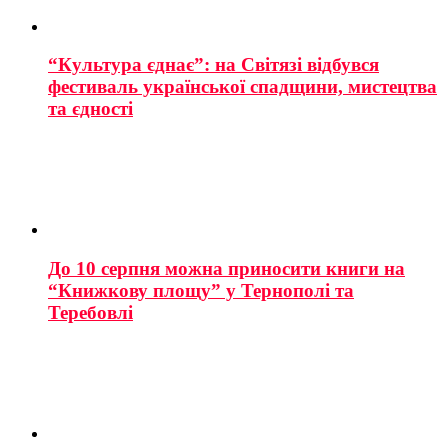
“Культура єднає”: на Світязі відбувся
фестиваль української спадщини, мистецтва
та єдності
До 10 серпня можна приносити книги на
“Книжкову площу” у Тернополі та
Теребовлі