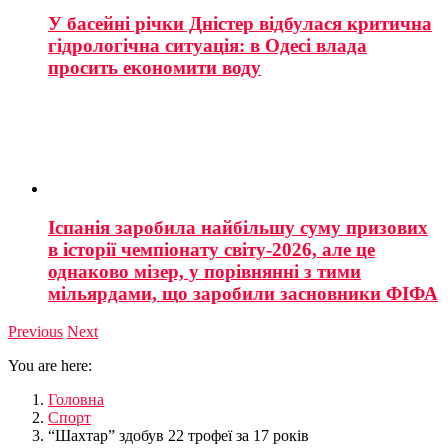
У басейні річки Дністер відбулася критична
гідрологічна ситуація: в Одесі влада
просить економити воду
Іспанія заробила найбільшу суму призових
в історії чемпіонату світу-2026, але це
однаково мізер, у порівнянні з тими
мільярдами, що заробили засновники ФІФА
Previous
Next
You are here:
Головна
Спорт
“Шахтар” здобув 22 трофеї за 17 років