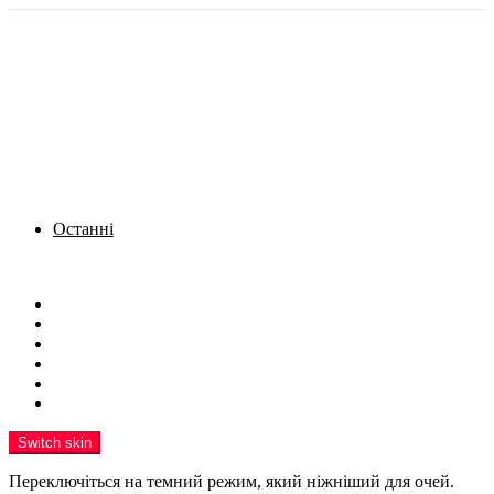
Останні
Menu
Новини
Політика
Кримінал
Фото
Надіслати новину
Реклама на сайті
Switch skin
Переключіться на темний режим, який ніжніший для очей.