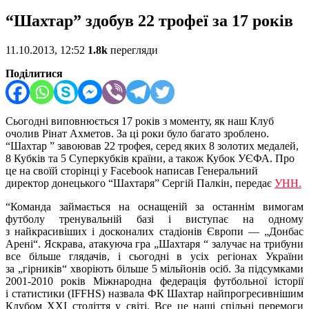
“Шахтар” здобув 22 трофеї за 17 років
11.10.2013, 12:52
1.8k
перегляди
Поділитися
Сьогодні виповнюється 17 років з моменту, як наш Клуб
очолив Рінат Ахметов. За ці роки було багато зроблено.
“Шахтар ” завоював 22 трофея, серед яких 8 золотих медалей,
8 Кубків та 5 Суперкубків країни, а також Кубок УЄФА. Про
це на своїй сторінці у Facebook написав Генеральний
директор донецького “Шахтаря” Сергій Палкін, передає
УНН.
“Команда займається на оснащеній за останнім вимогам
футболу тренувальній базі і виступає на одному
з найкрасивіших і досконалих стадіонів Європи — „Донбас
Арені“. Яскрава, атакуюча гра „Шахтаря “ залучає на трибуни
все більше глядачів, і сьогодні в усіх регіонах України
за „гірників“ хворіють більше 5 мільйонів осіб. За підсумками
2001-2010 років Міжнародна федерація футбольної історії
і статистики (IFFHS) назвала ФК Шахтар найпрогресивнішим
Клубом XXI століття у світі. Все це наші спільні перемоги