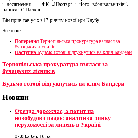
і досягнення — ФК „Шахтар“ і його вболівальників”, —
написав С.Палкін.
Він привітав усіх з 17-річчям нової ери Клубу.
See more
Попередня
Тернопільська прокуратура взялася за
бучацьких лісників
Наступна
Будьмо готові відгукнутись на клич Бандери
Тернопільська прокуратура взялася за
бучацьких лісників
Будьмо готові відгукнутись на клич Бандери
Новини
Оренда дорожчає, а попит на
новобудови падає: аналітика ринку
нерухомості за липень в Україні
07.08.2026, 16:52