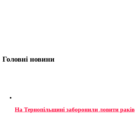
Головні новини
На Тернопільщині заборонили ловити раків