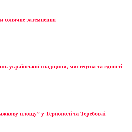
ти сонячне затемнення
аль української спадщини, мистецтва та єдності
ижкову площу” у Тернополі та Теребовлі