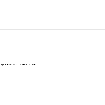
для очей в денний час.