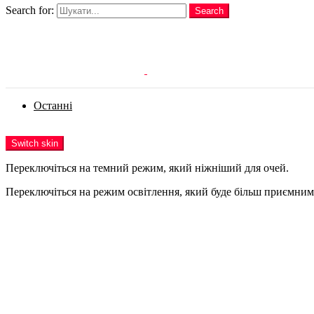
Search for:
Search
Login
Останні
Menu
Switch skin
Переключіться на темний режим, який ніжніший для очей.
Переключіться на режим освітлення, який буде більш приємним 
Login