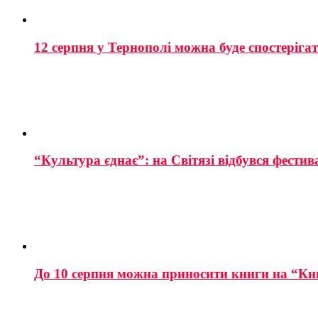
12 серпня у Тернополі можна буде спостеріга
“Культура єднає”: на Світязі відбувся фестив
До 10 серпня можна приносити книги на “Кн