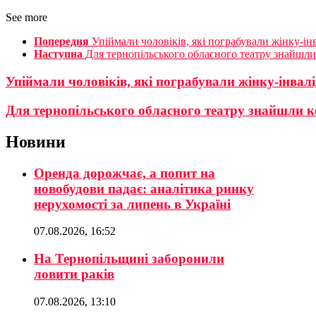
See more
Попередня
Упіймали чоловіків, які пограбували жінку-ін
Наступна
Для тернопільського обласного театру знайшли
Упіймали чоловіків, які пограбували жінку-інвал
Для тернопільського обласного театру знайшли к
Новини
Оренда дорожчає, а попит на
новобудови падає: аналітика ринку
нерухомості за липень в Україні
07.08.2026, 16:52
На Тернопільщині заборонили
ловити раків
07.08.2026, 13:10