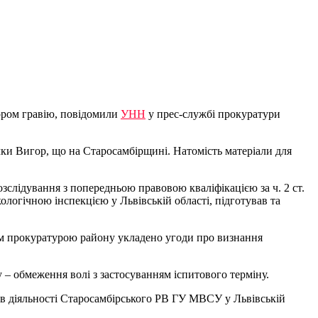
ором гравію, повідомили
УНН
у прес-службі прокуратури
чки Вигор, що на Старосамбірщині. Натомість матеріали для
зслідування з попередньою правовою кваліфікацією за ч. 2 ст.
логічною інспекцією у Львівській області, підготував та
цим прокуратурою району укладено угоди про визнання
– обмеження волі з застосуванням іспитового терміну.
в діяльності Старосамбірського РВ ГУ МВСУ у Львівській