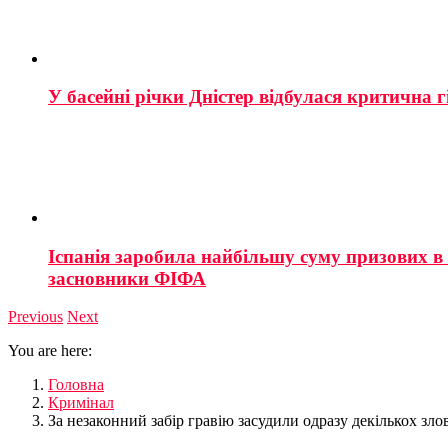
У басейні річки Дністер відбулася критична г
Іспанія заробила найбільшу суму призових в і
засновники ФІФА
Previous
Next
You are here:
Головна
Кримінал
За незаконний забір гравію засудили одразу декількох зл