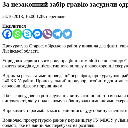
За незаконний забір гравію засудили од
24.10.2013, 16:00
1.3k
перегляди
Поділитися
Прокуратура Старосамбірського району виявила два факти укр
Львівської області.
Упродовж червня цього року працівники міліції не внесли до Є
вжиття заходів адміністративного впливу правоохоронці скеру
Відтак за результатами проведеної перевірки, прокуратурою рай
240 КК України. Процесуальний прокурор, особисто допитав сві
оголосив підозру порушникам.
Під час досудового розслідування винуватці повністю визнали
винуватості, які у подальшому з обвинувальними актами скерова
Вироками Старосамбірського районного суду обвинуваченим при
Водночас, прокуратурою району керівництву ГУ МВСУ у Львівс
області, яке на даний час перебуває на розгляді.