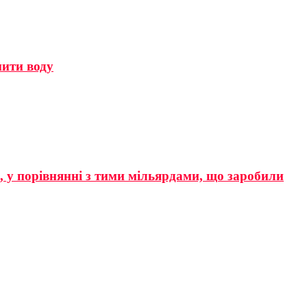
мити воду
р, у порівнянні з тими мільярдами, що заробили