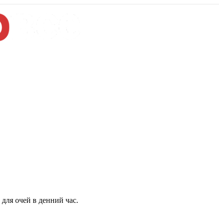
для очей в денний час.