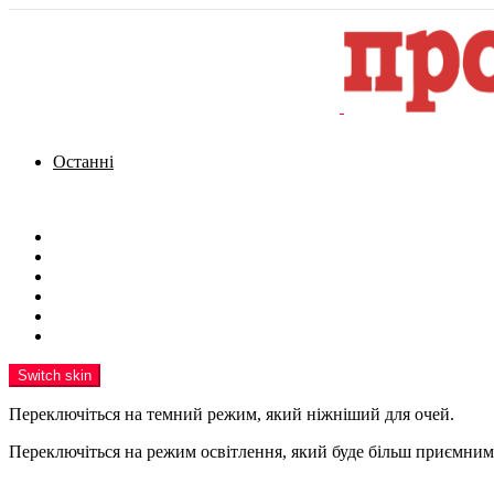
Останні
Menu
Новини
Політика
Кримінал
Фото
Надіслати новину
Реклама на сайті
Switch skin
Переключіться на темний режим, який ніжніший для очей.
Переключіться на режим освітлення, який буде більш приємним 
шукати