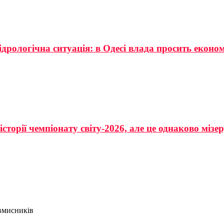
ідрологічна ситуація: в Одесі влада просить еконо
сторії чемпіонату світу-2026, але це однаково мізе
овмисників