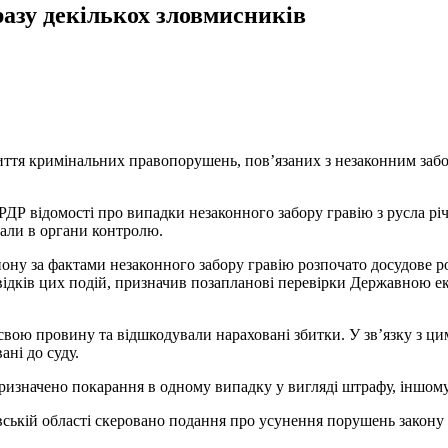
разу декількох зловмисників
иття кримінальних правопорушень, пов’язаних з незаконним заб
РДР відомості про випадки незаконного забору гравію з русла рі
вали в органи контролю.
ону за фактами незаконного забору гравію розпочато досудове ро
дків цих подій, призначив позапланові перевірки Державною еко
 свою провину та відшкодували нараховані збитки. У зв’язку з 
ні до суду.
значено покарання в одному випадку у вигляді штрафу, іншому 
ькій області скеровано подання про усунення порушень закону 