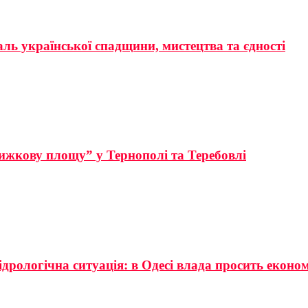
аль української спадщини, мистецтва та єдності
ижкову площу” у Тернополі та Теребовлі
ідрологічна ситуація: в Одесі влада просить еконо