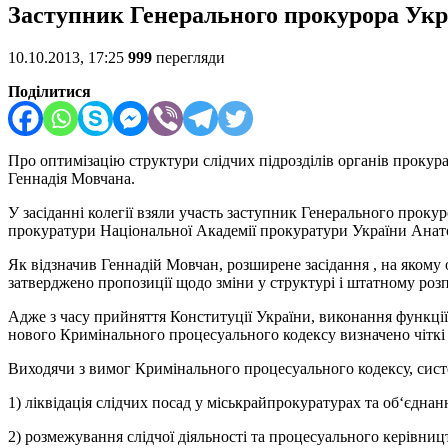
Заступник Генерального прокурора Укр
10.10.2013, 17:25
999
перегляди
Поділитися
Про оптимізацію структури слідчих підрозділів органів прокура
Геннадія Мовчана.
У засіданні колегії взяли участь заступник Генерального проку
прокуратури Національної Академії прокуратури України Анатол
Як відзначив Геннадій Мовчан, розширене засідання , на якому
затверджено пропозиції щодо зміни у структурі і штатному роз
Адже з часу прийняття Конституції України, виконання функції
нового Кримінального процесуального кодексу визначено чіткі ч
Виходячи з вимог Кримінального процесуального кодексу, систе
1) ліквідація слідчих посад у міськрайпрокуратурах та об‘єднанн
2) розмежування слідчої діяльності та процесуального керівни