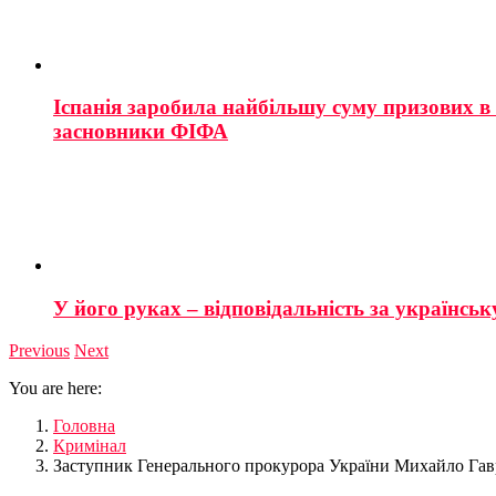
Іспанія заробила найбільшу суму призових в і
засновники ФІФА
У його руках – відповідальність за українську
Previous
Next
You are here:
Головна
Кримінал
Заступник Генерального прокурора України Михайло Гав