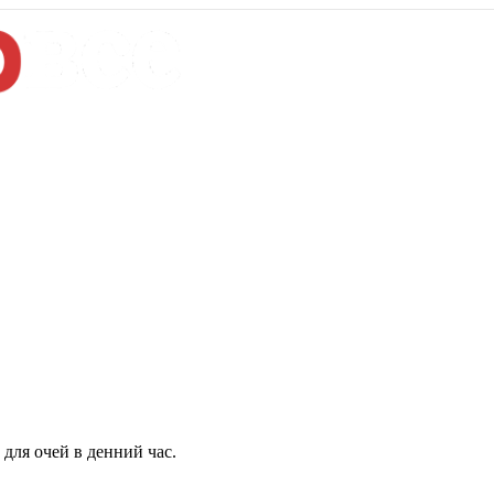
для очей в денний час.