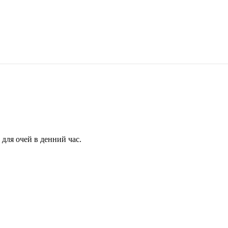
для очей в денний час.