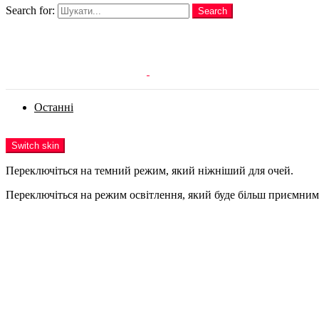
Search for:
Search
Login
Останні
Menu
Switch skin
Переключіться на темний режим, який ніжніший для очей.
Переключіться на режим освітлення, який буде більш приємним 
Login