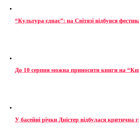
“Культура єднає”: на Світязі відбувся фестив
До 10 серпня можна приносити книги на “Кн
У басейні річки Дністер відбулася критична г