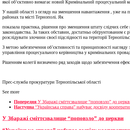
якої об‘єктивно вимагає новий Кримінальний процесуальний ко
У нашій області з огляду на зменшення навантаження , уже на п
районах та місті Тернополі. Як
показала практика, рішення про зменшення штату слідчих себе
законодавства. За таких обставин, достатньо обґрунтованим є рі
розслідувати злочини своєї підслідності на території Тернопільс
З метою забезпечення об’єктивності та принциповості нагляду 
управління процесуального керівництва у кримінальних прова
Рішенням колегії визначено ряд заходів щодо забезпечення ефек
Прес-служба прокуратури Тернопільської області
See more
Попередня
У Збаражі сміттєзвалище “поповзло” до церк
Наступна
“Українська справа” набуває досвіду кооперат
У Збаражі сміттєзвалище “поповзло” до церкви