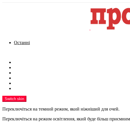
Останні
Menu
Новини
Політика
Кримінал
Фото
Надіслати новину
Реклама на сайті
Switch skin
Переключіться на темний режим, який ніжніший для очей.
Переключіться на режим освітлення, який буде більш приємним 
шукати