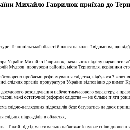
аїни Михайло Гаврилюк приїхав до Тер
тури Тернопільської області йшлося на колегії відомства, що від
рора України Михайло Гаврилюк, начальник відділу наукового заб
ій Мудров, прокурори районів, міста Тернополя, керівники стру
 обговорено проблеми реформування слідства, відбулося 3 жовтня
писі слідчих органів прокуратури України відповідно до вимог К
 досудового розслідування набуло тимчасового характеру, а пра
асові межі остаточної реформи слідства — не більше п‘яти років
ма слідчо-наглядових підрозділів буде базуватись на двох принц
я слідчих підрозділів в областях,
цтва. Такий підхід максимально наближає існуюче співвідношення 