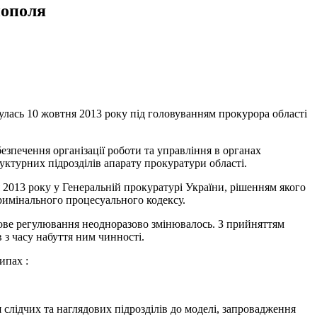
нополя
булась 10 жовтня 2013 року під головуванням прокурора області
езпечення організації роботи та управління в органах
ктурних підрозділів апарату прокуратури області.
 2013 року у Генеральній прокуратурі України, рішенням якого
римінального процесуального кодексу.
вове регулювання неодноразово змінювалось. З прийняттям
 з часу набуття ним чинності.
ипах :
слідчих та наглядових підрозділів до моделі, запровадження