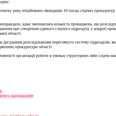
декс .
очатку року ініційовано ліквідацію 10 посад слідчих прокуратур
 виправдало, адже зменшилась кількість проваджень, що розслід
шення про створення єдиного слідчого підрозділу у апараті проку
ької області.
за досудовим розслідуванням переглянуто систему підрозділів, я
дженнях прокуратури області.
тивності організації роботи в умовах структурних змін слідчо-на
ви
ивного націоналізму