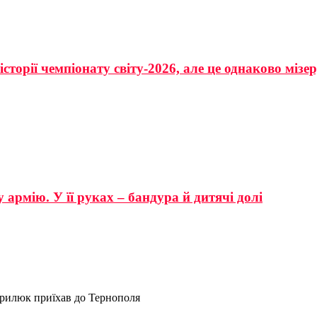
сторії чемпіонату світу-2026, але це однаково мізе
 армію. У її руках – бандура й дитячі долі
рилюк приїхав до Тернополя