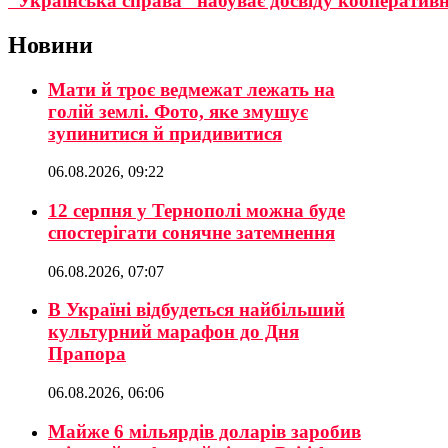
“Українська справа” набуває досвіду кооператив
Новини
Мати й троє ведмежат лежать на
голій землі. Фото, яке змушує
зупинитися й придивитися
06.08.2026, 09:22
12 серпня у Тернополі можна буде
спостерігати сонячне затемнення
06.08.2026, 07:07
В Україні відбудеться найбільший
культурний марафон до Дня
Прапора
06.08.2026, 06:06
Майже 6 мільярдів доларів заробив