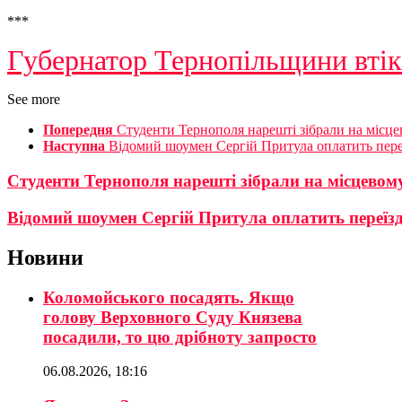
***
Губернатор Тернопільщини втік 
See more
Попередня
Студенти Тернополя нарешті зібрали на місце
Наступна
Відомий шоумен Сергій Притула оплатить пере
Студенти Тернополя нарешті зібрали на місцевом
Відомий шоумен Сергій Притула оплатить переїз
Новини
Коломойського посадять. Якщо
голову Верховного Суду Князева
посадили, то цю дрібноту запросто
06.08.2026, 18:16