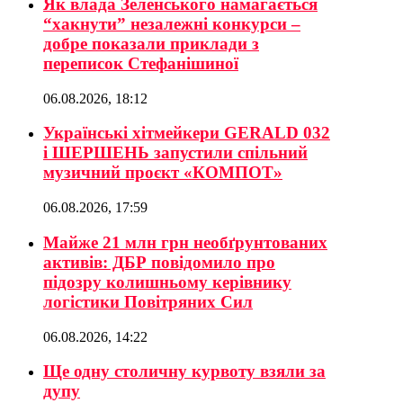
Як влада Зеленського намагається
“хакнути” незалежні конкурси –
добре показали приклади з
переписок Стефанішиної
06.08.2026, 18:12
Українські хітмейкери GERALD 032
і ШЕРШЕНЬ запустили спільний
музичний проєкт «КОМПОТ»
06.08.2026, 17:59
Майже 21 млн грн необґрунтованих
активів: ДБР повідомило про
підозру колишньому керівнику
логістики Повітряних Сил
06.08.2026, 14:22
Ще одну столичну курвоту взяли за
дупу