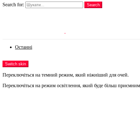
Search for:
Search
Login
Останні
Menu
Switch skin
Переключіться на темний режим, який ніжніший для очей.
Переключіться на режим освітлення, який буде більш приємним 
Login