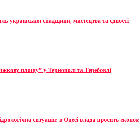
аль української спадщини, мистецтва та єдності
ижкову площу” у Тернополі та Теребовлі
ідрологічна ситуація: в Одесі влада просить еконо