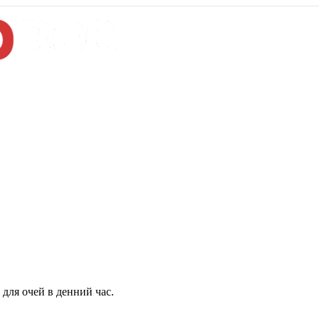
для очей в денний час.