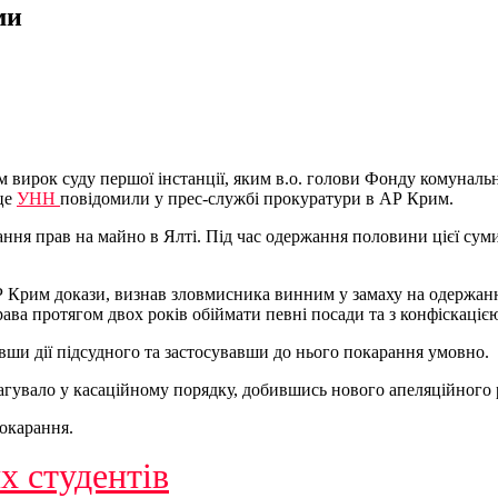
ми
 вирок суду першої інстанції, яким в.о. голови Фонду комунальн
 це
УНН
повідомили у прес-службі прокуратури в АР Крим.
ня прав на майно в Ялті. Під час одержання половини цієї суми 
 Крим докази, визнав зловмисника винним у замаху на одержанні
права протягом двох років обіймати певні посади та з конфіскац
авши дії підсудного та застосувавши до нього покарання умовно.
агувало у касаційному порядку, добившись нового апеляційного 
покарання.
х студентів