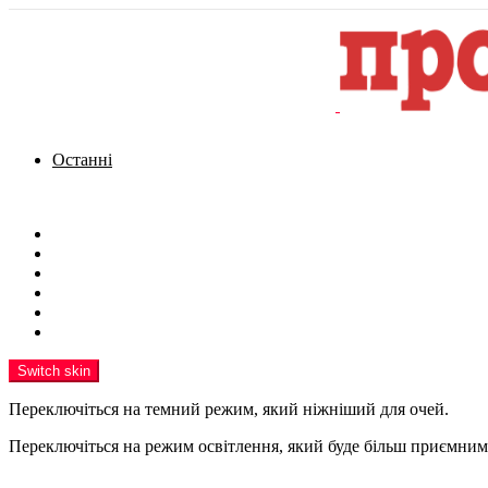
Останні
Menu
Новини
Політика
Кримінал
Фото
Надіслати новину
Реклама на сайті
Switch skin
Переключіться на темний режим, який ніжніший для очей.
Переключіться на режим освітлення, який буде більш приємним 
шукати