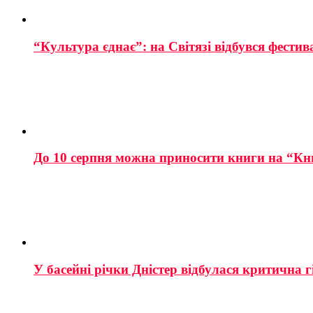
“Культура єднає”: на Світязі відбувся фестив
До 10 серпня можна приносити книги на “Кн
У басейні річки Дністер відбулася критична г