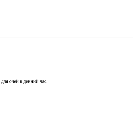
для очей в денний час.