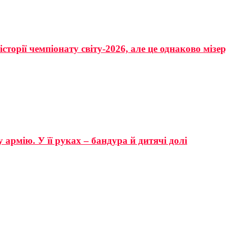
сторії чемпіонату світу-2026, але це однаково мізе
 армію. У її руках – бандура й дитячі долі