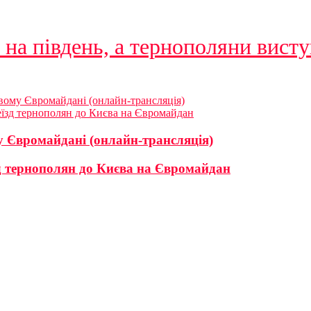
на південь, а тернополяни висту
вому Євромайдані (онлайн-трансляція)
їзд тернополян до Києва на Євромайдан
у Євромайдані (онлайн-трансляція)
д тернополян до Києва на Євромайдан