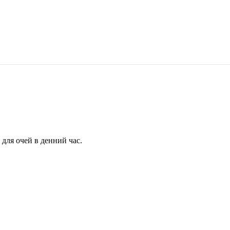
для очей в денний час.