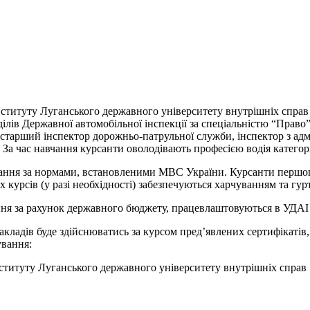
титуту Луганського державного університету внутрішніх справ У
зділів Державної автомобільної інспекції за спеціальністю “Пра
старший інспектор дорожньо-патрульної служби, інспектор з адмі
. За час навчання курсанти оволодівають професією водія категор
ання за нормами, встановленими МВС України. Курсанти першого
 курсів (у разі необхідності) забезпечуються харчуванням та гу
ання за рахунок державного бюджету, працевлаштовуються в УДАІ
ладів буде здійснюватись за курсом пред’явлених сертифікатів,
ування:
итуту Луганського державного університету внутрішніх справ Ук