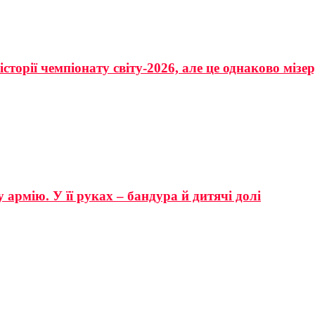
сторії чемпіонату світу-2026, але це однаково мізе
 армію. У її руках – бандура й дитячі долі