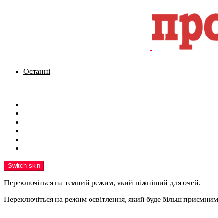
Останні
Menu
Новини
Політика
Кримінал
Фото
Надіслати новину
Реклама на сайті
Switch skin
Переключіться на темний режим, який ніжніший для очей.
Переключіться на режим освітлення, який буде більш приємним 
шукати