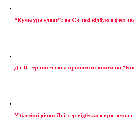
“Культура єднає”: на Світязі відбувся фестив
До 10 серпня можна приносити книги на “Кн
У басейні річки Дністер відбулася критична г