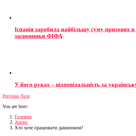
Іспанія заробила найбільшу суму призових в і
засновники ФІФА
У його руках – відповідальність за українську
Previous
Next
You are here:
Головна
Анонс
Хто хоче працювати даішником?