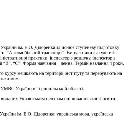
країни ім. Е.О. Дідоренка здійснює ступеневу підготовку
во” та “Автомобільний транспорт”. Випускники факультетів
ністративної практики, інспектор з розшуку, інспектор з
ії “В”, “С”. Форма навчання – денна. Термін навчання 4 роки.
 курсу мешкають на території інституту та перебувають на
ртожитком.
 УМВС України в Тернопільській області.
 виданих Українським центром оцінювання якості освіти.
раїни ім. Е.О. Дідоренка: українська мова, українська