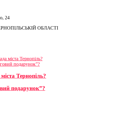
о, 24
ЕРНОПІЛЬСЬКІЙ ОБЛАСТІ
ада міста Тернопіль?
рговий подарунок”?
 міста Тернопіль?
овий подарунок”?