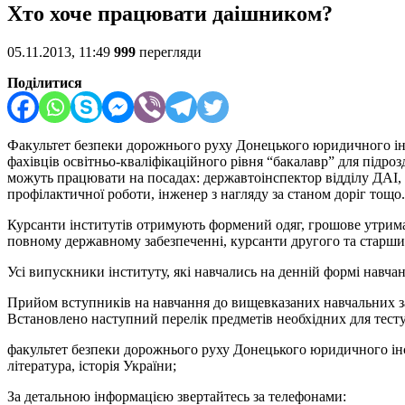
Хто хоче працювати даішником?
05.11.2013, 11:49
999
перегляди
Поділитися
Факультет безпеки дорожнього руху Донецького юридичного інс
фахівців освітньо-кваліфікаційного рівня “бакалавр” для підро
можуть працювати на посадах: державтоінспектор відділу ДАІ, 
профілактичної роботи, інженер з нагляду за станом доріг тощо
Курсанти інститутів отримують формений одяг, грошове утрим
повному державному забезпеченні, курсанти другого та старших
Усі випускники інституту, які навчались на денній формі навч
Прийом вступників на навчання до вищевказаних навчальних зак
Встановлено наступний перелік предметів необхідних для тест
факультет безпеки дорожнього руху Донецького юридичного інст
література, історія України;
За детальною інформацією звертайтесь за телефонами: