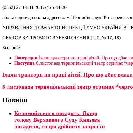
(0352) 27-14-84; (0352) 25-44-26
або заходьте до нас за адресою: м. Тернопіль, вул. Котляревськог
УПРАВЛІННЯ ДЕРЖАВТОІНСПЕКЦІЇ УМВС УКРАЇНИ В Т
СЕКТОР КАДРОВОГО ЗАБЕЗПЕЧЕННЯ (каб. № 17, 18)
See more
Попередня
Їхали трактори по праці дітей. Про що дбає вл
Наступна
6 листопада тернопільський театр отримає “че
Їхали трактори по праці дітей. Про що дбає влада
6 листопада тернопільський театр отримає “черг
Новини
Коломойського посадять. Якщо
голову Верховного Суду Князева
посадили, то цю дрібноту запросто