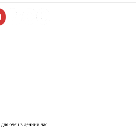
для очей в денний час.