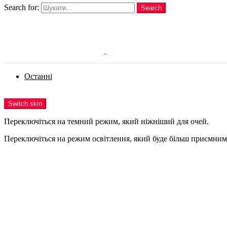
Search for:
Search
Login
Останні
Menu
Switch skin
Переключіться на темний режим, який ніжніший для очей.
Переключіться на режим освітлення, який буде більш приємним 
Login