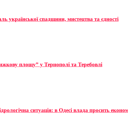
аль української спадщини, мистецтва та єдності
ижкову площу” у Тернополі та Теребовлі
ідрологічна ситуація: в Одесі влада просить еконо