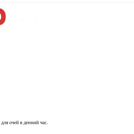
для очей в денний час.