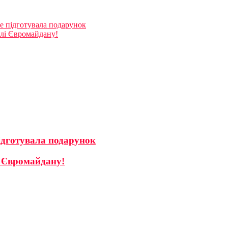
е підготувала подарунок
илі Євромайдану!
ідготувала подарунок
і Євромайдану!