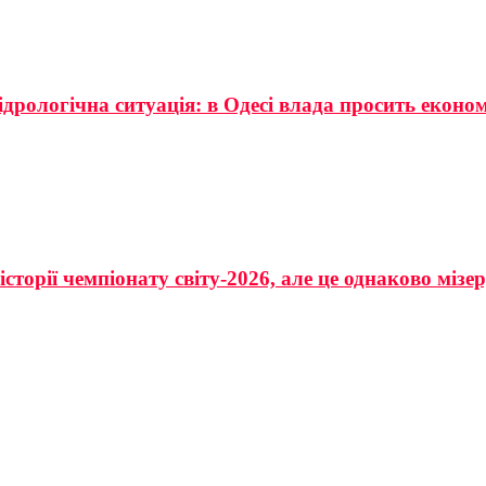
ідрологічна ситуація: в Одесі влада просить еконо
сторії чемпіонату світу-2026, але це однаково мізе