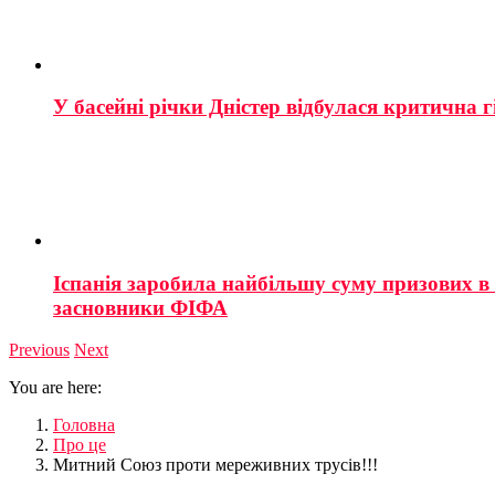
У басейні річки Дністер відбулася критична г
Іспанія заробила найбільшу суму призових в і
засновники ФІФА
Previous
Next
You are here:
Головна
Про це
Митний Союз проти мереживних трусів!!!