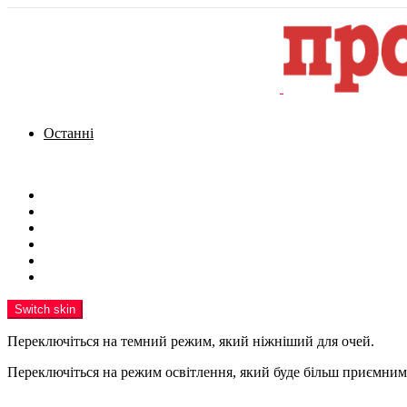
Останні
Menu
Новини
Політика
Кримінал
Фото
Надіслати новину
Реклама на сайті
Switch skin
Переключіться на темний режим, який ніжніший для очей.
Переключіться на режим освітлення, який буде більш приємним 
шукати