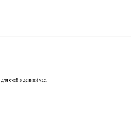
для очей в денний час.