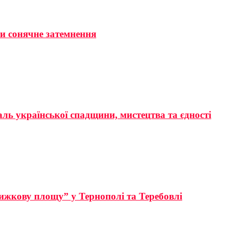
ти сонячне затемнення
аль української спадщини, мистецтва та єдності
ижкову площу” у Тернополі та Теребовлі