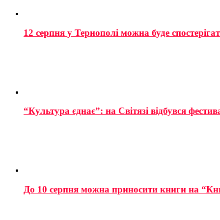
12 серпня у Тернополі можна буде спостеріга
“Культура єднає”: на Світязі відбувся фестив
До 10 серпня можна приносити книги на “Кн