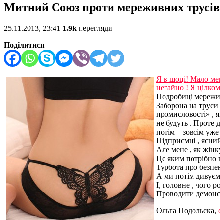
Митний Союз проти мереживних трусів!
25.11.2013, 23:41
1.9k
перегляди
Поділитися
Я в шоці!
Мало мен
негайно !
Я цілком
Подробиці мережи
Заборона на труси 
промисловості» , я
не
будуть .
Проте д
потім – зовсім уже
Підприємці , ясний
Але мене , як жін
Це яким потрібно 
Турбота про безпек
А ми потім дивуєм
І, головне , чого 
Проводити демонс
Ольга Подольска,