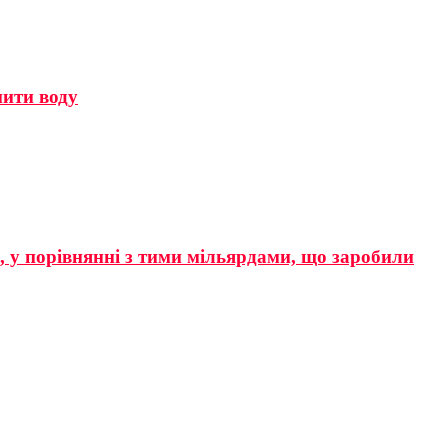
мити воду
р, у порівнянні з тими мільярдами, що заробили