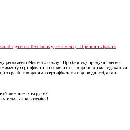
живні труси по Технічному регламенту .
Припиніть іржати
ному регламенті Митного союзу «Про безпеку продукції легкої
го моменту сертифікати на їх ввезення і виробництво видаватися
ії за раніше виданими сертифікатами відповідності, а зате
недбалим помахом руки?
начосом , я так розумію !