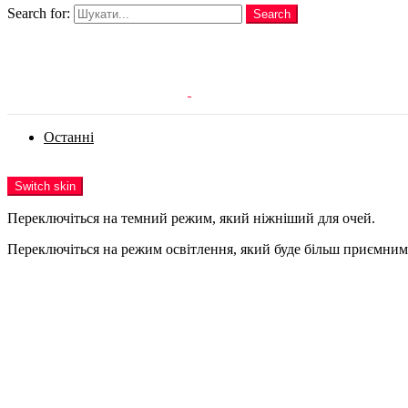
Search for:
Search
Login
Останні
Menu
Switch skin
Переключіться на темний режим, який ніжніший для очей.
Переключіться на режим освітлення, який буде більш приємним 
Login