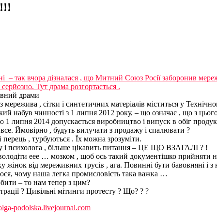
!!
і – так вчора дізналася , що Митний Союз Росії заборонив мере
 серйозно.
Тут драма розгортається .
вний драми
з мережива , сітки і синтетичних матеріалів міститься у Техніч
кий набув чинності з 1 липня 2012 року, – що означає , що з цьо
о 1 липня 2014 допускається виробництво і випуск в обіг продукц
 все.
Ймовірно , будуть вилучати з продажу і спалювати ?
 перець , турбуються .
Їх можна зрозуміти.
ку і психолога , більше цікавить питання – ЦЕ ЩО ВЗАГАЛІ ? !
володіти еее …
мозком , щоб ось такий документішко прийняти 
у жінок від мереживних трусів , ага.
Повинні бути бавовняні і з 
ося, чому наша легка промисловість така важка …
робити – то нам тепер з цим?
трації ?
Цивільні мітинги протесту ?
Що? ? ?
olga-podolska.livejournal.com