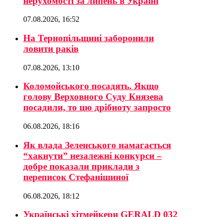
нерухомості за липень в Україні
07.08.2026, 16:52
На Тернопільщині заборонили
ловити раків
07.08.2026, 13:10
Коломойського посадять. Якщо
голову Верховного Суду Князева
посадили, то цю дрібноту запросто
06.08.2026, 18:16
Як влада Зеленського намагається
“хакнути” незалежні конкурси –
добре показали приклади з
переписок Стефанішиної
06.08.2026, 18:12
Українські хітмейкери GERALD 032