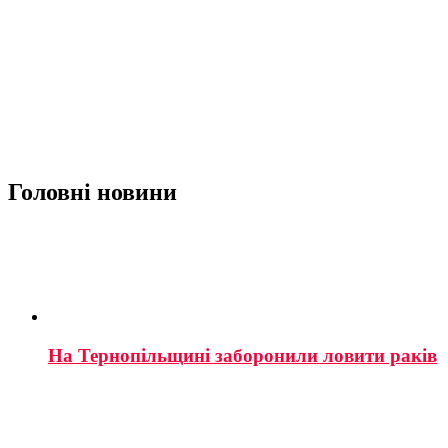
Головні новини
На Тернопільщині заборонили ловити раків