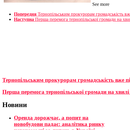
See more
Попередня
Тернопільським прокурорам громадськість вж
Наступна
Перша перемога тернопільської громади на хв
Тернопільським прокурорам громадськість вже п
Перша перемога тернопільської громади на хвил
Новини
Оренда дорожчає, а попит на
новобудови падає: аналітика ринку