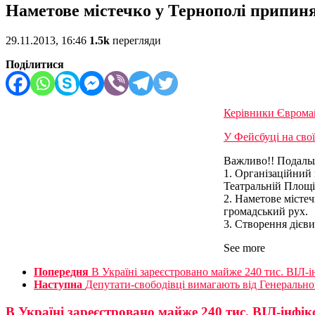
Наметове містечко у Тернополі припиня
29.11.2013, 16:46
1.5k
перегляди
Поділитися
Керівники Євромай
У Фейсбуці на сво
Важливо!! Подаль
1. Організаційний
Театральній Площі
2. Наметове містеч
громадський рух.
3. Створення дієв
See more
Попередня
В Україні зареєстровано майже 240 тис. ВІЛ-
Наступна
Депутати-свободівці вимагають від Генеральн
В Україні зареєстровано майже 240 тис. ВІЛ-інфі