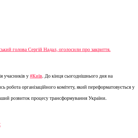
ький голова Сергій Надал, оголосили про закриття.
ія учасників у
#Київ
. До кінця сьогоднішнього дня на
ись робота організаційного комітету, який переформатовується у
альший розвиток процесу трансформування України.
С