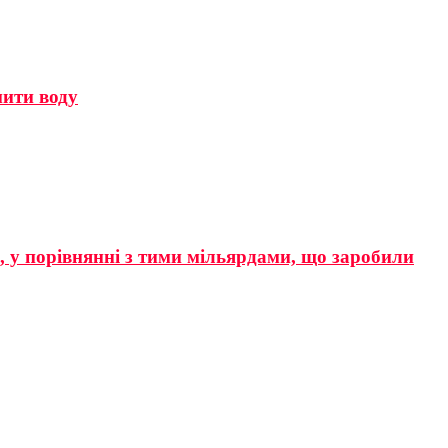
мити воду
р, у порівнянні з тими мільярдами, що заробили