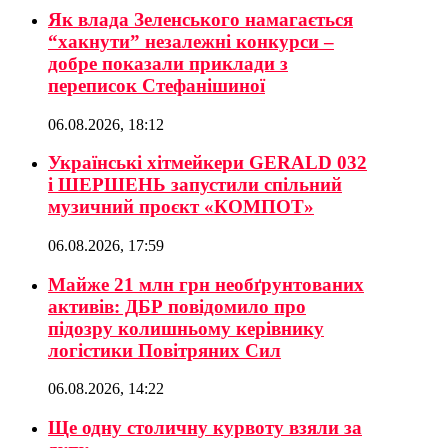
Як влада Зеленського намагається
“хакнути” незалежні конкурси –
добре показали приклади з
переписок Стефанішиної
06.08.2026, 18:12
Українські хітмейкери GERALD 032
і ШЕРШЕНЬ запустили спільний
музичний проєкт «КОМПОТ»
06.08.2026, 17:59
Майже 21 млн грн необґрунтованих
активів: ДБР повідомило про
підозру колишньому керівнику
логістики Повітряних Сил
06.08.2026, 14:22
Ще одну столичну курвоту взяли за