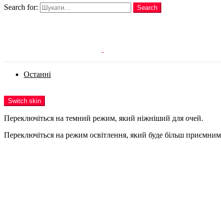
Search for:
Search
Login
Останні
Menu
Switch skin
Переключіться на темний режим, який ніжніший для очей.
Переключіться на режим освітлення, який буде більш приємним 
Login