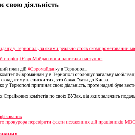
є свою діяльність
дану у Тернополі, за якими реально стояв скомпрометований міс
їй сторінці ЄвроМайдан вони написали наступне:
ший план дій
#Євромайдан
-у в Тернополі.
 комітет #Євромайдан-у в Тернополі оголошує загальну мобілізац
 складатимуть списки тих, хто бажає їхати до Києва.
ко у Тернополі припиняє свою діяльність, проте надалі буде вест
их Страйкових комітетів по своїх ВУЗах, від яких залежить под
інфікованих
ого прокурора перевірити факти незаконних дій працівників МВ
кованих