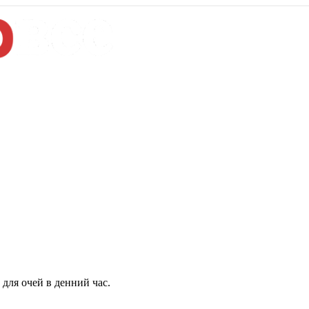
для очей в денний час.