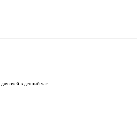
для очей в денний час.