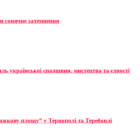
ти сонячне затемнення
аль української спадщини, мистецтва та єдності
ижкову площу” у Тернополі та Теребовлі