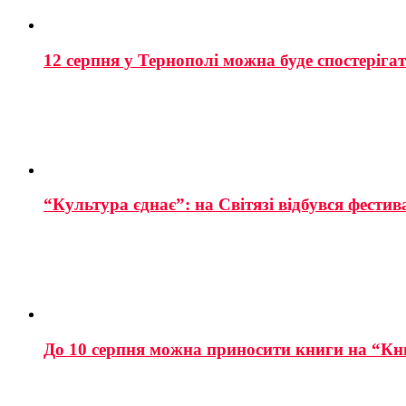
12 серпня у Тернополі можна буде спостеріга
“Культура єднає”: на Світязі відбувся фестив
До 10 серпня можна приносити книги на “Кн