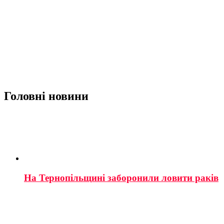
Головні новини
На Тернопільщині заборонили ловити раків