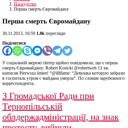
Паскудство
Перша смерть Євромайдану
Перша смерть Євромайдану
30.11.2013, 16:59
1.8k
перегляди
Поділитися
У соціальній мережі твітер щойно повідомили, що є перша
смерть Євромайдану: Robert Kosicki ‏@robertweh 13 хв.
написав Pierwsza śmierć “@illflame: “Девушка которую забрали
в госпиталь утром с майдана умерла”. По словам зарубежного
корреспондента.
З Громадської Ради при
Тернопільській
облдержадміністрації, на знак
протесту, вийшли