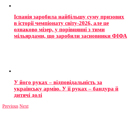
Іспанія заробила найбільшу суму призових
в історії чемпіонату світу-2026, але це
однаково мізер, у порівнянні з тими
мільярдами, що заробили засновники ФІФА
У його руках – відповідальність за
українську армію. У її руках – бандура й
дитячі долі
Previous
Next