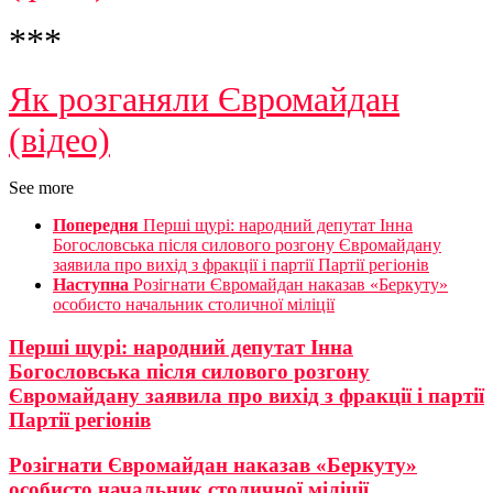
***
Як розганяли Євромайдан
(відео)
See more
Попередня
Перші щурі: народний депутат Інна
Богословська після силового розгону Євромайдану
заявила про вихід з фракції і партії Партії регіонів
Наступна
Розігнати Євромайдан наказав «Беркуту»
особисто начальник столичної міліції
Перші щурі: народний депутат Інна
Богословська після силового розгону
Євромайдану заявила про вихід з фракції і партії
Партії регіонів
Розігнати Євромайдан наказав «Беркуту»
особисто начальник столичної міліції