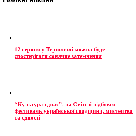
12 серпня у Тернополі можна буде
спостерігати сонячне затемнення
“Культура єднає”: на Світязі відбувся
фестиваль української спадщини, мистецтва
та єдності