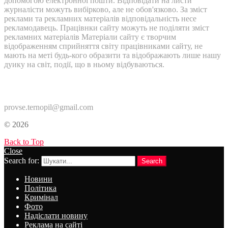
допомогою електронної пошти. Відповідати на листи
журналісти можуть вибірково, але не обов'язково. За зміст
реклами та рекламних матеріалів відповідальність несе
рекламодавець. Працівнки сайту можуть не поділяти зміст
рекламних матеріалів Матеріали сайту є творчим
відображенням сприйняття світу працівниками сайту, не
мають на меті будь-кого образити та відображають лише нашу
дуику на світ, події, що в ньому відбуваються.
Контакти:
provse.ternopil@gmail.com
© 2026
Back to Top
Close
Search for:
Search
Новини
Політика
Кримінал
Фото
Надіслати новину
Реклама на сайті