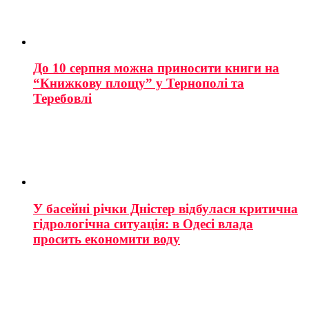
До 10 серпня можна приносити книги на
“Книжкову площу” у Тернополі та
Теребовлі
У басейні річки Дністер відбулася критична
гідрологічна ситуація: в Одесі влада
просить економити воду