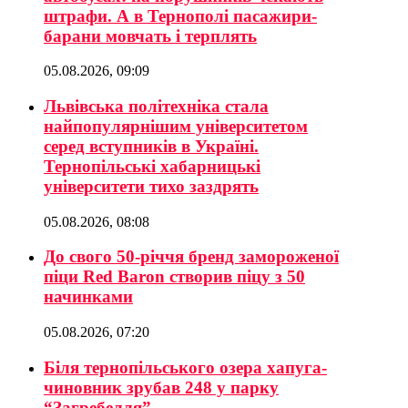
штрафи. А в Тернополі пасажири-
барани мовчать і терплять
05.08.2026, 09:09
Львівська політехніка стала
найпопулярнішим університетом
серед вступників в Україні.
Тернопільські хабарницькі
університети тихо заздрять
05.08.2026, 08:08
До свого 50-річчя бренд замороженої
піци Red Baron створив піцу з 50
начинками
05.08.2026, 07:20
Біля тернопільського озера хапуга-
чиновник зрубав 248 у парку
“Загребелля”