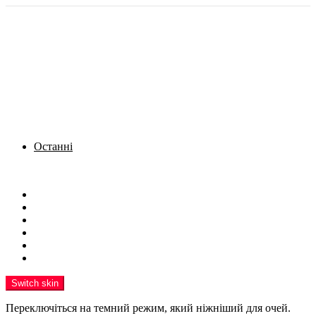
Останні
Menu
Новини
Політика
Кримінал
Фото
Надіслати новину
Реклама на сайті
Switch skin
Переключіться на темний режим, який ніжніший для очей.