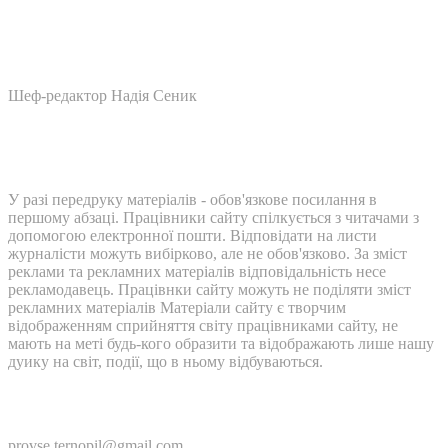
Шеф-редактор Надія Сеник
У разі передруку матеріалів - обов'язкове посилання в
першому абзаці. Працівники сайту спілкується з читачами з
допомогою електронної пошти. Відповідати на листи
журналісти можуть вибірково, але не обов'язково. За зміст
реклами та рекламних матеріалів відповідальність несе
рекламодавець. Працівнки сайту можуть не поділяти зміст
рекламних матеріалів Матеріали сайту є творчим
відображенням сприйняття світу працівниками сайту, не
мають на меті будь-кого образити та відображають лише нашу
дуику на світ, події, що в ньому відбуваються.
Контакти:
provse.ternopil@gmail.com