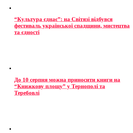
“Культура єднає”: на Світязі відбувся
фестиваль української спадщини, мистецтва
та єдності
До 10 серпня можна приносити книги на
“Книжкову площу” у Тернополі та
Теребовлі