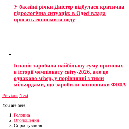
У басейні річки Дністер відбулася критична
гідрологічна ситуація: в Одесі влада
просить економити воду
Іспанія заробила найбільшу суму призових
в історії чемпіонату світу-2026, але це
однаково мізер, у порівнянні з тими
мільярдами, що заробили засновники ФІФА
Previous
Next
You are here:
Головна
Оголошення
Спростування