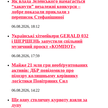
Як влада Зеленського намагається
“хакнути” незалежні конкурси –
добре показали приклади з
переписок Стефанішиної
06.08.2026, 18:12
Українські хітмейкери GERALD 032
і ШЕРШЕНЬ запустили спільний
музичний проєкт «КОМПОТ»
06.08.2026, 17:59
Майже 21 млн грн необґрунтованих
активів: ДБР повідомило про
підозру колишньому керівнику
логістики Повітряних Сил
06.08.2026, 14:22
Ще одну столичну курвоту взяли за
дупу