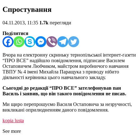
Спростування
04.11.2013, 11:35
1.7k
перегляди
Поділитися
Вчора на електронну скриньку тернопільської інтернет-газети
“ПРО ВСЕ” надійшло повідомлення, підписане
Василем
Остапович
ем
Любчиком
,
майстром
виробничого навчання
ТВПУ
№ 4
імені Михайла
Паращука
з приводу нібито
діяльності керівника цього навчального закладу.
Сьогодні до редакції “ПРО ВСЕ” зателефонував пан
Василь і заявив, що він такого повідомлення не писав.
Ми щиро перепрошуємо Василя Остаповича за незручності,
викликані оприлюдненням даного повідомлення.
kopia lusta
See more