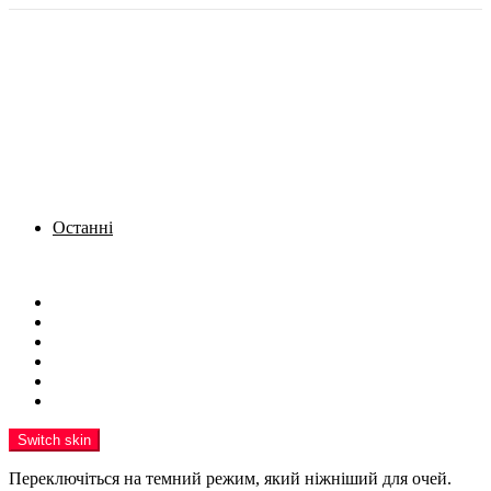
Останні
Menu
Новини
Політика
Кримінал
Фото
Надіслати новину
Реклама на сайті
Switch skin
Переключіться на темний режим, який ніжніший для очей.